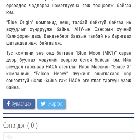
өрсөлдөх чадвараа нэмэгдүүлнэ гэж тооцоолж байгаа
юм.
“Blue Origin” компанид нөөц талбай байхгүй байгаа нь
асуудлыг хүндрүүлж байна. АНУ-ын Сансрын хүчний
Калифорни дахь Вандэнберг баазын талбай нь баригдах
шатандаа явж байгаа аж.
Тус компани энэ онд багтаан “Blue Moon (MK1)” саран
дээр буулгах модулийг хөөргөх ёстой байсан юм. Ийн
асуудал гарснаар НАСА агентлаг Илон Маскийн “Space X”
компанийн “Falcon Heavy” пуужинг ашиглахаас өөр
сонголтгүй болж байна гэж НАСА агентлаг тэргүүн үзэж
байна.
Хуваалцах
Жиргэх
Сэтгэгдэл (
0
)