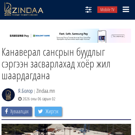
Mobile TV
НИЙТЛЭЛЧИД
ТВ8
Канаверал сансрын буудлыг
ӨГЛӨӨНИЙ СОНИН
АУДИО ЗОХИОЛ
сэргээн засварлахад хоёр жил
ЗИНДАА СЭТГҮҮЛ
шаардагдана
Я.Болор
Zindaa.mn
|
2026 оны 06 сарын 02
Хуваалцах
Жиргэх