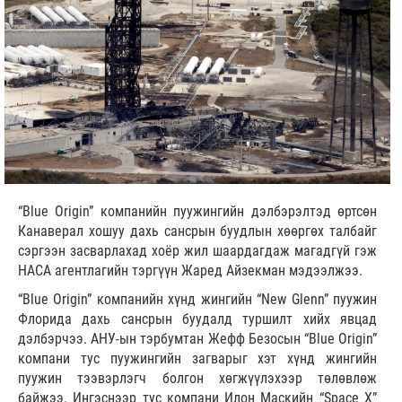
“Blue Origin” компанийн пуужингийн дэлбэрэлтэд өртсөн
Канаверал хошуу дахь сансрын буудлын хөөргөх талбайг
сэргээн засварлахад хоёр жил шаардагдаж магадгүй гэж
НАСА агентлагийн тэргүүн Жаред Айзекман мэдээлжээ.
“Blue Origin” компанийн хүнд жингийн “New Glenn” пуужин
Флорида дахь сансрын буудалд туршилт хийх явцад
дэлбэрчээ. АНУ-ын тэрбумтан Жефф Безосын “Blue Origin”
компани тус пуужингийн загварыг хэт хүнд жингийн
пуужин тээвэрлэгч болгон хөгжүүлэхээр төлөвлөж
байжээ. Ингэснээр тус компани Илон Маскийн “Space X”