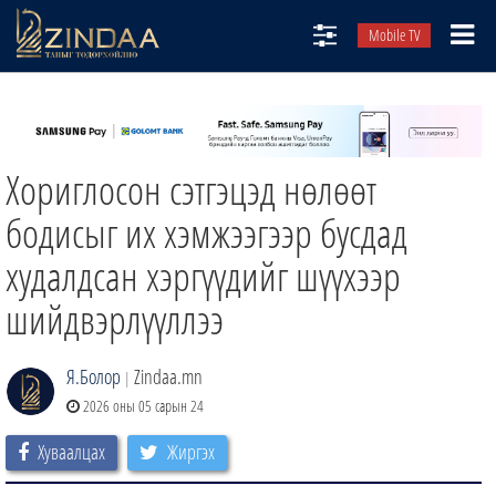
Mobile TV
НИЙТЛЭЛЧИД
ТВ8
Хориглосон сэтгэцэд нөлөөт
ӨГЛӨӨНИЙ СОНИН
АУДИО ЗОХИОЛ
бодисыг их хэмжээгээр бусдад
ЗИНДАА СЭТГҮҮЛ
худалдсан хэргүүдийг шүүхээр
шийдвэрлүүллээ
Я.Болор
Zindaa.mn
|
2026 оны 05 сарын 24
Хуваалцах
Жиргэх