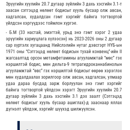
Эрүүгийн хуулийн 20.7 дугаар зүйлийн 3 дахь хэсгийн 3.1-т
заасан сэтгэцэд нөлөөт бодисыг хууль бусаар олж авсан,
хадгалсан, худалдсан гэмт хэргийг байнга тогтвортой
үйлдсэн хэргүүдээс тоймлон хүргэе.
- Б.М (33 настай, эмэгтэй, урьд энэ гэмт хэрэг 2 удаа
эрүүгийн хариуцлага хүлээсэн) нь 2023-2026 оны 2 дугаар
сар хүртэлх хугацаанд Нийслэлийн нутаг дэвсгэрт НҮБ-ын
1971 оны “Сэтгэцэд нөлөөт бодисын тухай конвенц”-ийн II
жагсаалтад орсон метамфетамины агууламжтай “мөс” гэх
нэршилтэй бодис, мөн дельта-9 тетрагидроканнабинолын
агууламжтай “өвс” гэх нэршилтэй бодисыг өөрөө хэрэглэх
мөн худалдаалах зорилгоор олж авсан, хадгалсан, улмаар
удаа дараа бусдад зарж борлуулан энэ гэмт хэргийг
байнга тогтвортой үйлдсэн хэрэгт Эрүүгийн хуулийн 20.7
дугаар зүйлийн 3 дахь хэсгийн 3.1 дэх заалт (Сэтгэцэд
нөлөөт бодисыг хууль бусаар ашиглах)-д зааснаар яллах
дүгнэлт үйлдэж, хэргийг шүүхэд шилжүүлсэн.