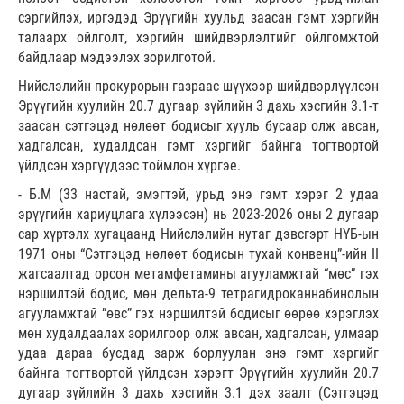
сэргийлэх, иргэдэд Эрүүгийн хуульд заасан гэмт хэргийн
талаарх ойлголт, хэргийн шийдвэрлэлтийг ойлгомжтой
байдлаар мэдээлэх зорилготой.
Нийслэлийн прокурорын газраас шүүхээр шийдвэрлүүлсэн
Эрүүгийн хуулийн 20.7 дугаар зүйлийн 3 дахь хэсгийн 3.1-т
заасан сэтгэцэд нөлөөт бодисыг хууль бусаар олж авсан,
хадгалсан, худалдсан гэмт хэргийг байнга тогтвортой
үйлдсэн хэргүүдээс тоймлон хүргэе.
- Б.М (33 настай, эмэгтэй, урьд энэ гэмт хэрэг 2 удаа
эрүүгийн хариуцлага хүлээсэн) нь 2023-2026 оны 2 дугаар
сар хүртэлх хугацаанд Нийслэлийн нутаг дэвсгэрт НҮБ-ын
1971 оны “Сэтгэцэд нөлөөт бодисын тухай конвенц”-ийн II
жагсаалтад орсон метамфетамины агууламжтай “мөс” гэх
нэршилтэй бодис, мөн дельта-9 тетрагидроканнабинолын
агууламжтай “өвс” гэх нэршилтэй бодисыг өөрөө хэрэглэх
мөн худалдаалах зорилгоор олж авсан, хадгалсан, улмаар
удаа дараа бусдад зарж борлуулан энэ гэмт хэргийг
байнга тогтвортой үйлдсэн хэрэгт Эрүүгийн хуулийн 20.7
дугаар зүйлийн 3 дахь хэсгийн 3.1 дэх заалт (Сэтгэцэд