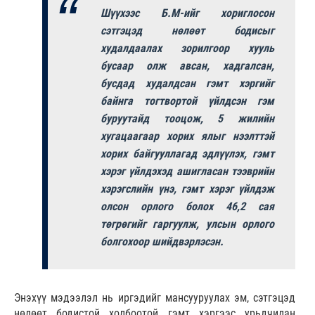
Шүүхээс Б.М-ийг хориглосон
сэтгэцэд нөлөөт бодисыг
худалдаалах зорилгоор хууль
бусаар олж авсан, хадгалсан,
бусдад худалдсан гэмт хэргийг
байнга тогтвортой үйлдсэн гэм
буруутайд тооцож, 5 жилийн
хугацаагаар хорих ялыг нээлттэй
хорих байгууллагад эдлүүлэх, гэмт
хэрэг үйлдэхэд ашигласан тээврийн
хэрэгслийн үнэ, гэмт хэрэг үйлдэж
олсон орлого болох 46,2 сая
төгрөгийг гаргуулж, улсын орлого
болгохоор шийдвэрлэсэн.
Энэхүү мэдээлэл нь иргэдийг мансууруулах эм, сэтгэцэд
нөлөөт бодистой холбоотой гэмт хэргээс урьдчилан