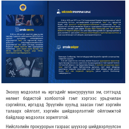
Энэхүү мэдээлэл нь иргэдийг мансууруулах эм, сэтгэцэд
нөлөөт бодистой холбоотой гэмт хэргээс урьдчилан
сэргийлэх, иргэдэд Эрүүгийн хуульд заасан гэмт хэргийн
талаарх ойлголт, хэргийн шийдвэрлэлтийг ойлгомжтой
байдлаар мэдээлэх зорилготой.
Нийслэлийн прокурорын газраас шүүхээр шийдвэрлүүлсэн