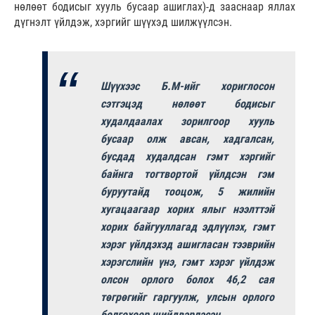
нөлөөт бодисыг хууль бусаар ашиглах)-д зааснаар яллах
дүгнэлт үйлдэж, хэргийг шүүхэд шилжүүлсэн.
Шүүхээс Б.М-ийг хориглосон
сэтгэцэд нөлөөт бодисыг
худалдаалах зорилгоор хууль
бусаар олж авсан, хадгалсан,
бусдад худалдсан гэмт хэргийг
байнга тогтвортой үйлдсэн гэм
буруутайд тооцож, 5 жилийн
хугацаагаар хорих ялыг нээлттэй
хорих байгууллагад эдлүүлэх, гэмт
хэрэг үйлдэхэд ашигласан тээврийн
хэрэгслийн үнэ, гэмт хэрэг үйлдэж
олсон орлого болох 46,2 сая
төгрөгийг гаргуулж, улсын орлого
болгохоор шийдвэрлэсэн.