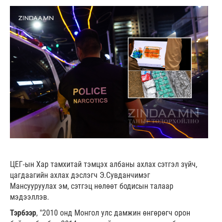
ЦЕГ-ын Хар тамхитай тэмцэх албаны ахлах сэтгэл зүйч,
цагдаагийн ахлах дэслэгч Э.Сувданчимэг
Мансууруулах эм, сэтгэц нөлөөт бодисын талаар
мэдээллэв.
Тэрбээр
, "2010 онд Монгол улс дамжин өнгөрөгч орон