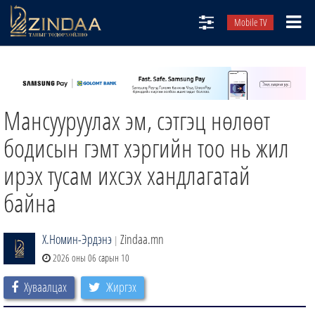
Mobile TV
НИЙТЛЭЛЧИД
ТВ8
Мансууруулах эм, сэтгэц нөлөөт
ӨГЛӨӨНИЙ СОНИН
АУДИО ЗОХИОЛ
бодисын гэмт хэргийн тоо нь жил
ЗИНДАА СЭТГҮҮЛ
ирэх тусам ихсэх хандлагатай
байна
Х.Номин-Эрдэнэ
Zindaa.mn
|
2026 оны 06 сарын 10
Хуваалцах
Жиргэх