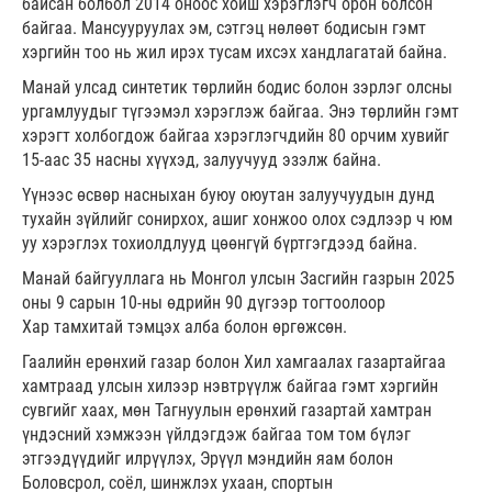
байсан болбол 2014 оноос хойш хэрэглэгч орон болсон
байгаа. Мансууруулах эм, сэтгэц нөлөөт бодисын гэмт
хэргийн тоо нь жил ирэх тусам ихсэх хандлагатай байна.
Манай улсад синтетик төрлийн бодис болон зэрлэг олсны
ургамлуудыг түгээмэл хэрэглэж байгаа. Энэ төрлийн гэмт
хэрэгт холбогдож байгаа хэрэглэгчдийн 80 орчим хувийг
15-аас 35 насны хүүхэд, залуучууд эзэлж байна.
Үүнээс өсвөр насныхан буюу оюутан залуучуудын дунд
тухайн зүйлийг сонирхох, ашиг хонжоо олох сэдлээр ч юм
уу хэрэглэх тохиолдлууд цөөнгүй бүртгэгдээд байна.
Манай байгууллага нь Монгол улсын Засгийн газрын 2025
оны 9 сарын 10-ны өдрийн 90 дүгээр тогтоолоор
Хар тамхитай тэмцэх алба болон өргөжсөн.
Гаалийн ерөнхий газар болон Хил хамгаалах газартайгаа
хамтраад улсын хилээр нэвтрүүлж байгаа гэмт хэргийн
сувгийг хаах, мөн Тагнуулын ерөнхий газартай хамтран
үндэсний хэмжээн үйлдэгдэж байгаа том том бүлэг
этгээдүүдийг илрүүлэх, Эрүүл мэндийн яам болон
Боловсрол, соёл, шинжлэх ухаан, спортын