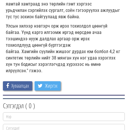
яамтай хамтраад энэ төрлийн гэмт хэргээс
урьдчилан сэргийлэх сургалт, соён гэгээрүүлэх ажлуудыг
тус тус зохион байгуулаад явж байна.
Улсын хилээр нэвтэрч орж ирэх тохиолдол цөөнгүй
байгаа. Үүнд карго илгээмж иргэд өөрсдөө ачаа
тээшиндээ нууж далдлах аргаар орж ирэх
тохиолдлууд цөөнгүй бүртгэгдэж
байгаа. Хамгийн сүүлийн жишээг дурдах юм болбол 4,2 кг
синтетик төрлийн нийт 38 мянган хүн нэг удаа хэрэглэх
хүн тун бодисыг хэрэглэгчдэд хүрэхээс нь өмнө
илрүүлсэн." гэжээ.
Хуваалцах
Жиргэх
Сэтгэгдэл (
0
)