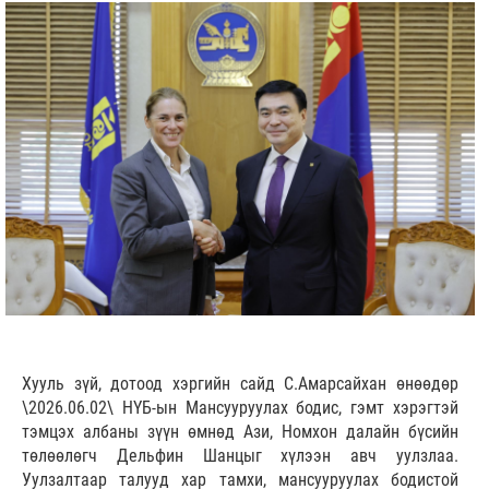
Хууль зүй, дотоод хэргийн сайд С.Амарсайхан өнөөдөр
\2026.06.02\ НҮБ-ын Мансууруулах бодис, гэмт хэрэгтэй
тэмцэх албаны зүүн өмнөд Ази, Номхон далайн бүсийн
төлөөлөгч Дельфин Шанцыг хүлээн авч уулзлаа.
Уулзалтаар талууд хар тамхи, мансууруулах бодистой