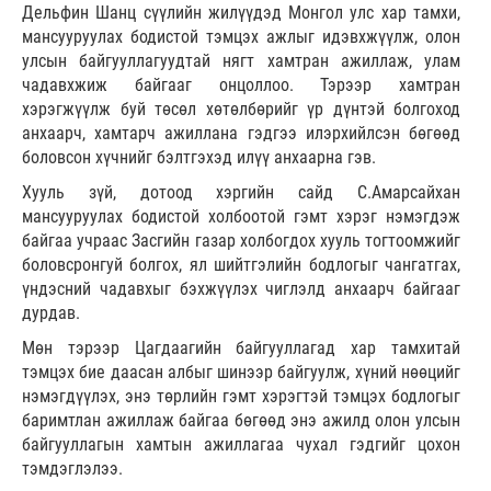
Дельфин Шанц сүүлийн жилүүдэд Монгол улс хар тамхи,
мансууруулах бодистой тэмцэх ажлыг идэвхжүүлж, олон
улсын байгууллагуудтай нягт хамтран ажиллаж, улам
чадавхжиж байгааг онцоллоо. Тэрээр хамтран
хэрэгжүүлж буй төсөл хөтөлбөрийг үр дүнтэй болгоход
анхаарч, хамтарч ажиллана гэдгээ илэрхийлсэн бөгөөд
боловсон хүчнийг бэлтгэхэд илүү анхаарна гэв.
Хууль зүй, дотоод хэргийн сайд С.Амарсайхан
мансууруулах бодистой холбоотой гэмт хэрэг нэмэгдэж
байгаа учраас Засгийн газар холбогдох хууль тогтоомжийг
боловсронгуй болгох, ял шийтгэлийн бодлогыг чангатгах,
үндэсний чадавхыг бэхжүүлэх чиглэлд анхаарч байгааг
дурдав.
Мөн тэрээр Цагдаагийн байгууллагад хар тамхитай
тэмцэх бие даасан албыг шинээр байгуулж, хүний нөөцийг
нэмэгдүүлэх, энэ төрлийн гэмт хэрэгтэй тэмцэх бодлогыг
баримтлан ажиллаж байгаа бөгөөд энэ ажилд олон улсын
байгууллагын хамтын ажиллагаа чухал гэдгийг цохон
тэмдэглэлээ.