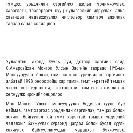
тэмцэх, урьдчилан сэргийлэх ажлыг эрчимжүүлэх,
хэрэглэгч, тээвэрлэгч нууц бүлэглэлийг илрүүлэх, алба
хаагчдыг чадавхжуулах чиглэлээр хамтарч ажиллах
талаар санал солилцлоо.
Уулзалтын эхэнд Хууль зүй, дотоод хэргийн сайд
С.Амарсайхан Монгол Улсын Засгийн газраас НҮБ-ын
Мансууруулах бодис, гэмт хэргээс урьдчилан сэргийлэх
албатай 1998 оноос хойш хар тамхи, гэмт хэрэгтэй тэмцэх
чиглэлээр идэвхтэй, тогтвортой хамтын ажиллагааг
хөгжүүлж ирснийг онцоллоо.
Мөн Монгол Улсын мансууруулах бодисын хууль бус
наймаа, гэмт хэргээс урьдчилан сэргийлэх, тэмцэх болон
зохион байгуулалттай гэмт хэрэгтэй тэмцэх үндэсний
чадавхыг бэхжүүлэх хүрээнд цагдаа болон бусад хууль
сахиулах байгууллагуудын чадавхыг бэхжүүлэх,