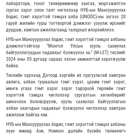
лаборатори, тоног төхөөрөмжөөр хангах, мэргэжилтэн
сургах зэрэг олон талт чиглэлээр НҮБ-ын Мансууруулах
бодис, гэмт хэрэгтэй тэмцэх алба (UNODC)-ны зүгээс 20
гаруй жилийн турш тогтвортой дэмжлэг үзүүлж ирснийг
дурдаж, хамтын ажиллагаанд талархал илэрхийллээ.
НҮБ-ын Мансууруулах бодис, гэмт хэрэгтэй тэмцэх албаны
дэмжлэгтэйгээр “Монгол Улсын хууль сахиулах
байгууллагуудын чадавхыг бэхжүүлэх нь” (M-LET) төслийг
2024 оны 05 дугаар сараас эхлэн амжилттай хэрэгжүүлж
байна.
Төслийн хүрээнд Дотоод хэргийн их сургуультай хамтран
авлига, албан тушаалын гэмт хэрэг, цахим гэмт хэрэг,
мөнгө угаах гэмт хэрэг зэрэг тодорхой төрлийн гэмт
хэрэгтэй тэмцэх чиглэлээр сургалтын хөтөлбөрийг
шинэчлэн боловсруулж, хууль сахиулах байгууллагын
албан хаагчдын чадавхыг бэхжүүлэх чиглэлээр хамтран
ажиллаж байгаа юм.
НҮБ-ын Мансууруулах бодис, гэмт хэрэгтэй тэмцэх албаны
зүүн өмнөд Ази, Номхон далайн бүсийн төлөөлөгч