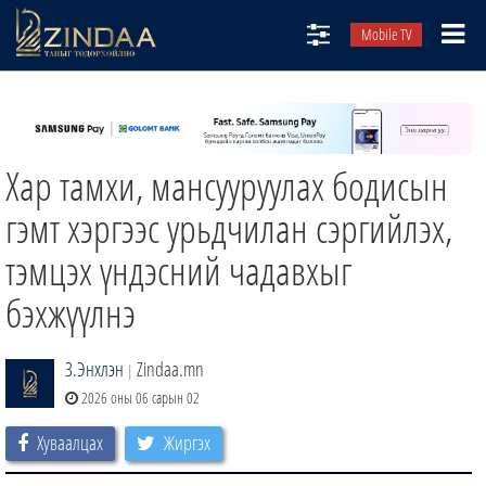
Mobile TV
НИЙТЛЭЛЧИД
ТВ8
Хар тамхи, мансууруулах бодисын
ӨГЛӨӨНИЙ СОНИН
АУДИО ЗОХИОЛ
гэмт хэргээс урьдчилан сэргийлэх,
ЗИНДАА СЭТГҮҮЛ
тэмцэх үндэсний чадавхыг
бэхжүүлнэ
З.Энхлэн
Zindaa.mn
|
2026 оны 06 сарын 02
Хуваалцах
Жиргэх