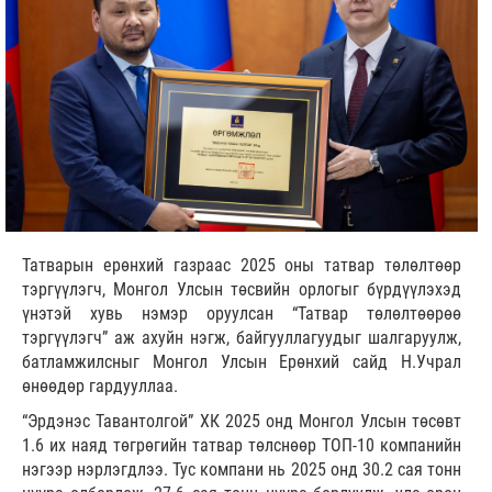
Татварын ерөнхий газраас 2025 оны татвар төлөлтөөр
тэргүүлэгч, Монгол Улсын төсвийн орлогыг бүрдүүлэхэд
үнэтэй хувь нэмэр оруулсан “Татвар төлөлтөөрөө
тэргүүлэгч” аж ахуйн нэгж, байгууллагуудыг шалгаруулж,
батламжилсныг Монгол Улсын Ерөнхий сайд Н.Учрал
өнөөдөр гардууллаа.
“Эрдэнэс Тавантолгой” ХК 2025 онд Монгол Улсын төсөвт
1.6 их наяд төгрөгийн татвар төлснөөр ТОП-10 компанийн
нэгээр нэрлэгдлээ. Тус компани нь 2025 онд 30.2 сая тонн