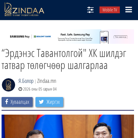
Mobile TV
НИЙТЛЭЛЧИД
ТВ8
“Эрдэнэс Тавантолгой" ХК шилдэг
ӨГЛӨӨНИЙ СОНИН
АУДИО ЗОХИОЛ
татвар төлөгчөөр шалгарлаа
ЗИНДАА СЭТГҮҮЛ
Я.Болор
Zindaa.mn
|
2026 оны 05 сарын 04
Хуваалцах
Жиргэх