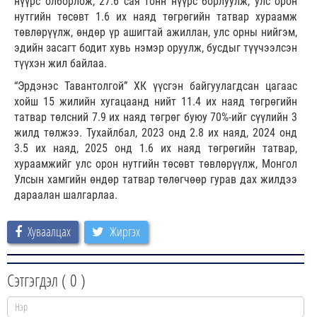
нүүрс олборлож, 27.6 сая тонн нүүрс борлуулж, улс орон
нутгийн төсөвт 1.6 их наяд төгрөгийн татвар хураамж
төвлөрүүлж, өндөр үр ашигтай ажиллан, улс орны нийгэм,
эдийн засагт бодит хувь нэмэр оруулж, бусдыг түүчээлсэн
түүхэн жил байлаа.
“Эрдэнэс Тавантолгой” ХК үүсгэн байгуулагдсан цагаас
хойш 15 жилийн хугацаанд нийт 11.4 их наяд төгрөгийн
татвар төлсний 7.9 их наяд төгрөг буюу 70%-ийг сүүлийн 3
жилд төлжээ. Тухайлбал, 2023 онд 2.8 их наяд, 2024 онд
3.5 их наяд, 2025 онд 1.6 их наяд төгрөгийн татвар,
хураамжийг улс орон нутгийн төсөвт төвлөрүүлж, Монгол
Улсын хамгийн өндөр татвар төлөгчөөр гурав дах жилдээ
дараалан шалгарлаа.
Хуваалцах
Жиргэх
Сэтгэгдэл (
0
)