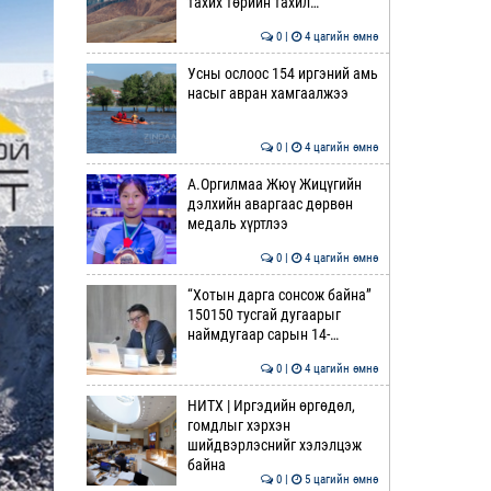
тахих төрийн тахил…
0 |
4 цагийн өмнө
Усны ослоос 154 иргэний амь
насыг авран хамгаалжээ
0 |
4 цагийн өмнө
А.Оргилмаа Жюү Жицүгийн
дэлхийн аваргаас дөрвөн
медаль хүртлээ
0 |
4 цагийн өмнө
“Хотын дарга сонсож байна”
150150 тусгай дугаарыг
наймдугаар сарын 14-…
0 |
4 цагийн өмнө
НИТХ | Иргэдийн өргөдөл,
гомдлыг хэрхэн
шийдвэрлэснийг хэлэлцэж
байна
0 |
5 цагийн өмнө