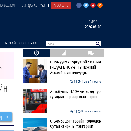
О ЗОХИОЛ
ЗИНДАА СЭТГҮҮЛ
MOBILE TV
ПҮРЭВ
2026.08.06
E
ЗУРХАЙ
ОРОН НУТАГ
Г.Тэмүүлэн тэргүүтэй УИХ-ын
гишүүд БНСУ-ын Үндэсний
Ассамблейн гишүүди…
1 |
3 цагийн өмнө
йн
Автобусны Ч:19А чиглэлд түр
хугацаагаар өөрчлөлт орно
0 |
3 цагийн өмнө
ргэх
С.Бямбацогт төрийг төлөөлөн
Сутай хайрхны тэнгэрийг