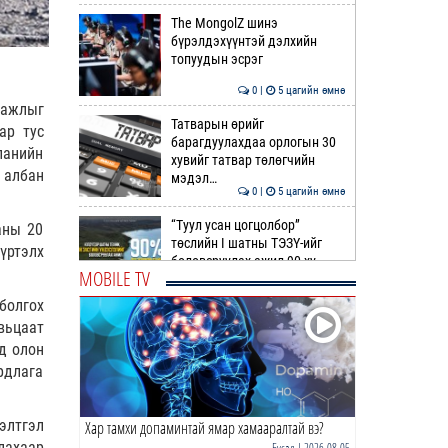
The MongolZ шинэ
бүрэлдэхүүнтэй дэлхийн
топуудын эсрэг
0 |
5 цагийн өмнө
 ажлыг
Татварын өрийг
ар тус
барагдуулахдаа орлогын 30
панийн
хувийг татвар төлөгчийн
 албан
мэдэл…
0 |
5 цагийн өмнө
“Туул усан цогцолбор”
аны 20
төслийн I шатны ТЭЗҮ-ийг
үртэлх
боловсруулах ажил 90 ху…
MOBILE TV
0 |
6 цагийн өмнө
болгох
вьцаат
Нийслэлийн иргэдийн
Төлөөлөгчдийн Хурлын
д олон
Ээлжит VIII хуралдаан
рдлага
эхэллээ
0 |
6 цагийн өмнө
элтгэл
Хар тамхи допаминтай ямар хамааралтай вэ?
ТОО | Гадаад валютын нөөц
7.9 тэрбум ам.доллар давлаа
лахаар
Бусад
| 2026-08-05