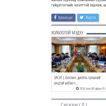
гүйцэтгэгчийг нээлттэй зарлаж, 
Хуваалцах
Жиргэх
ХОЛБООТОЙ МЭДЭЭ
ЗАСАГ | Бензин, дизель түлшний
онцгой албан т…
2026 оны 08 сарын 05
Сэтгэгдэл (
0
)