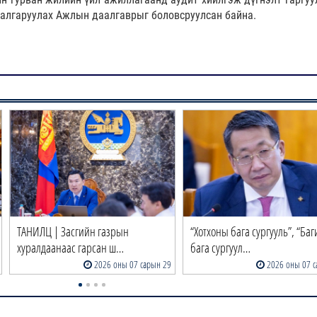
шалгаруулах Ажлын даалгаврыг боловсруулсан байна.
ТАНИЛЦ | Засгийн газрын
“Хотхоны бага сургууль”, “Ба
хуралдаанаас гарсан ш…
бага сургуул…
2026 оны 07 сарын 29
2026 оны 07 с