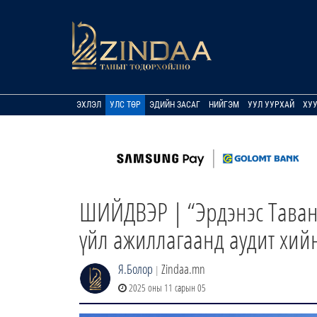
ЭХЛЭЛ
УЛС ТӨР
ЭДИЙН ЗАСАГ
НИЙГЭМ
УУЛ УУРХАЙ
ХУ
ШИЙДВЭР | “Эрдэнэс Таван
үйл ажиллагаанд аудит хий
Я.Болор
Zindaa.mn
|
2025 оны 11 сарын 05