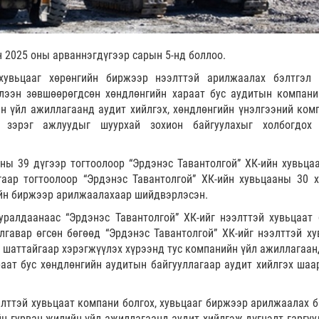
н 2025 оны арваннэгдүгээр сарын 5-нд боллоо.
 хувьцааг хөрөнгийн биржээр нээлттэй арилжаалах бэлтгэл
үлээн зөвшөөрөгдсөн хөндлөнгийн хараат бус аудитын компани
н үйл ажиллагаанд аудит хийлгэх, хөндлөнгийн үнэлгээний ком
х зэрэг ажлуудыг шуурхай зохион байгуулахыг холбогдох
ы 39 дүгээр тогтоолоор “Эрдэнэс Тавантолгой” ХК-ийн хувьца
гаар тогтоолоор “Эрдэнэс Тавантолгой” ХК-ийн хувьцааны 30 х
ийн биржээр арилжаалахаар шийдвэрлэсэн.
ралдаанаас “Эрдэнэс Тавантолгой” ХК-ийг нээлттэй хувьцаат 
лгавар өгсөн бөгөөд “Эрдэнэс Тавантолгой” ХК-ийг нээлттэй ху
 шаттайгаар хэрэгжүүлэх хүрээнд тус компанийн үйл ажиллагаан
раат бус хөндлөнгийн аудитын байгууллагаар аудит хийлгэх шаа
элттэй хувьцаат компани болгох, хувьцааг биржээр арилжаалах б
н гурван жилийн үйл ажиллагаанд аудит хийлгэж дүгнэлт гаргуу