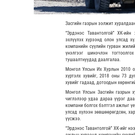
Засгийн газрын ээлжит хуралдаа
“Эрдэнэс Тавантолгой” ХК-ийн
эхлүүлэх хүрээнд олон улсад х
компанийн сүүлийн гурван жилий
үнэлгээг шинэчлэн тогтоолго
тушаалтнуудад даалгалаа.
Монгол Улсын Их Хурлын 2010 он
хүртэлх хувийг, 2018 оны 73 ду
хувийг гадаад, дотоодын хөрөнг
Монгол Улсын Засгийн газрын ху
чиглэлээр удаа дараа үүрэг даа
компани болгох бэлтгэл ажлыг үе
улсад хүлээн зөвшөөрөгдсөн, ха
үүсжээ.
“Эрдэнэс Тавантолгой” ХК-ийг нэ
ажлын хүрээнд компанийн сүүлий