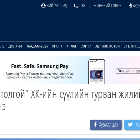
НИЙТЛЭЛЧИД
ТВ8
ӨГЛӨӨНИЙ СОНИН
АУДИ
УЛЬ
ДЭЛХИЙ
НААДАМ-2026
СПОРТ
УРЛАГ
COP17
ӨДРИЙН ХӨТӨЧ
LIFE STYL
толгой” ХК-ийн сүүлийн гурван жили
нэ
Хуваалцах
Жи