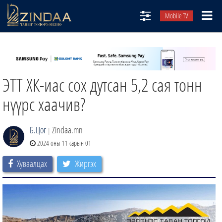
Mobile TV
НИЙТЛЭЛЧИД
ТВ8
ЭТТ ХК-иас сох дутсан 5,2 сая тонн
ӨГЛӨӨНИЙ СОНИН
АУДИО ЗОХИОЛ
нүүрс хаачив?
ЗИНДАА СЭТГҮҮЛ
Б.Цог
Zindaa.mn
|
2024 оны 11 сарын 01
Хуваалцах
Жиргэх