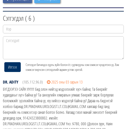
Сэтгэгдэл (
6
)
Сэтгэгдэл бичихдээ хууль зүйн болон ёс суртахууны хэм хэмжээг хүндэтгэнэ үү. Хэм
Илгээх
хэмжээг зөрчсөн сэтгэгдэлийг админ устгах эрхтэй.
DR. ADITY
(105.112.96.0)
2025 оны 03 сарын 13
БҮГДЭЭРЭЭ САЙН УУ!!!!! Бид олон нийтэд мэдээлэхийг хүсч байна; Та бөөрийг
худалдахыг хүсч байна уу? Та санхүүгийн хямралын улмаас бөөрийг зарж борлуулах
боломжийг эрэлхийлж байна уу, юу хийхээ мэдэхгүй байна уу? Дараа нь бидэнтэй
холбоо бариад DR.PRADHAN.UROLOGIST.LT.COL@GMAIL.COM хаягаар бид танд
бөөрнийх нь хэмжээгээр санал болгох болно. Яагаад гэвэл манай эмнэлэгт бөөрний
дутагдалд орж, 91424323800802. имэйл:
DR.PRADHAN.UROLOGIST.LT.COL@GMAIL.COM Yнэ: $780, 000 (Долоон зуун, Наян