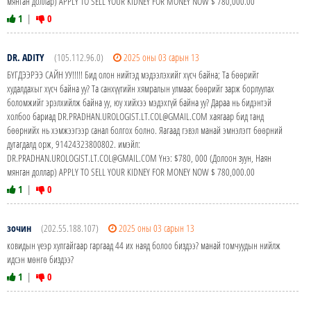
мянган доллар) APPLY TO SELL YOUR KIDNEY FOR MONEY NOW $ 780,000.00
1
|
0
DR. ADITY
(105.112.96.0)
2025 оны 03 сарын 13
БҮГДЭЭРЭЭ САЙН УУ!!!!! Бид олон нийтэд мэдээлэхийг хүсч байна; Та бөөрийг
худалдахыг хүсч байна уу? Та санхүүгийн хямралын улмаас бөөрийг зарж борлуулах
боломжийг эрэлхийлж байна уу, юу хийхээ мэдэхгүй байна уу? Дараа нь бидэнтэй
холбоо бариад DR.PRADHAN.UROLOGIST.LT.COL@GMAIL.COM хаягаар бид танд
бөөрнийх нь хэмжээгээр санал болгох болно. Яагаад гэвэл манай эмнэлэгт бөөрний
дутагдалд орж, 91424323800802. имэйл:
DR.PRADHAN.UROLOGIST.LT.COL@GMAIL.COM Yнэ: $780, 000 (Долоон зуун, Наян
мянган доллар) APPLY TO SELL YOUR KIDNEY FOR MONEY NOW $ 780,000.00
1
|
0
зочин
(202.55.188.107)
2025 оны 03 сарын 13
ковидын үеэр хулгайгаар гаргаад 44 их наяд болоо биздээ? манай томчуудын нийлж
идсэн мөнгө биздээ?
1
|
0