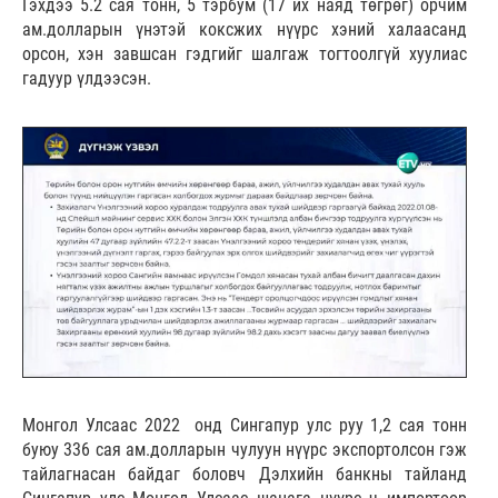
Гэхдээ 5.2 сая тонн, 5 тэрбум (17 их наяд төгрөг) орчим
ам.долларын үнэтэй коксжих нүүрс хэний халаасанд
орсон, хэн завшсан гэдгийг шалгаж тогтоолгүй хуулиас
гадуур үлдээсэн.
Монгол Улсаас 2022 онд Сингапур улс руу 1,2 сая тонн
буюу 336 сая ам.долларын чулуун нүүрс экспортолсон гэж
тайлагнасан байдаг боловч Дэлхийн банкны тайланд