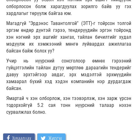
олборлосон болж харагдуулах зорилго байв уу гэх
хардлагыг төрүүлж байгаа юм.
Магадгүй "Эрдэнэс Тавантолгой" (ЭТТ)-г тойрсон толгой
эргэм өндөр дүнтэй гэрээ, тендерүүдийн эргэн тойронд
хэн нэгний эрх ашгийг хангах, тайлан бичилтийг худал
мэдүүлж их хэмжээний мөнгө луйвардах ажиллагаа
байсан байж болох уу?
Учир нь нүүрсний сонсголоор өмнөх гэрээний
гүйцэтгэлийн тайлан дутуу мөртлөө дараагийн тендерийг
давуу эрхтэйгээр авдаг, эрх мэдэлтэй эрхмүүдийн
хамаарал бүхий хэд хэдэн компанийн нэр дурдагдаж
байсан.
Ямартай ч хэн олборлож, хэн тээвэрлэж, хэн зарж үрсэн
тодорхойгүй 5.2 сая тонн нүүрсний талаар нэхэн
сурвалжлах болно.
Хуваалцах
Жиргэх