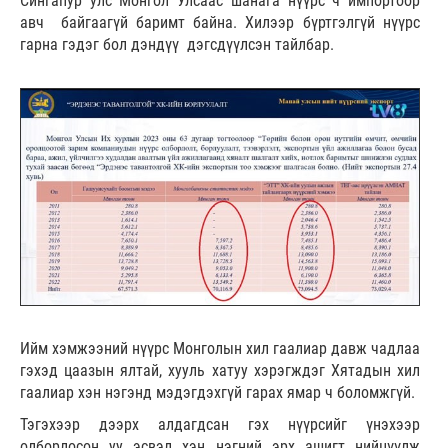
Сингапур улс Монгол Улсаас шанага нүүрс ч импортоор
авч байгаагүй баримт байна. Хилээр бүртгэлгүй нүүрс
гарна гэдэг бол дэндүү дэгсдүүлсэн тайлбар.
Ийм хэмжээний нүүрс Монголын хил гаалиар давж чадлаа
гэхэд цаазын ялтай, хууль хатуу хэрэгждэг Хятадын хил
гаалиар хэн нэгэнд мэдэгдэхгүй гарах ямар ч боломжгүй.
Тэгэхээр дээрх алдагдсан гэх нүүрсийг үнэхээр
олборлосон уу эсвэл хэн нэгний эрх ашигт нийцүүлж