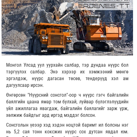
Монгол Улсад уул уурхайн салбар, тэр дундаа нүүрс бол
тэргүүлэх салбар. Энэ хэрээр их хэмжээний мөнгө
эргэлдэж, нүүрс дагасан төсөв, тендерүүд хэл ам
дагуулсаар ирсэн.
Өнгөрсөн "Нүүрсний сонсгол"-оор ч нүүрс гэгч байгалийн
баялгийн цаана ямар том булхай, луйвар бүлэглэлүүдийн
үйл ажиллагаа явагдаж, байгалийн баялагийг зарж үрж,
хөлжиж байдгыг ард иргэд мэддэг болсон.
Сонсголын үеээр хэд хэдэн ноцтой баримт ил болсны нэг
нь 5,2 сая тонн коксжих нүүрс сох дутсан явдал юм.