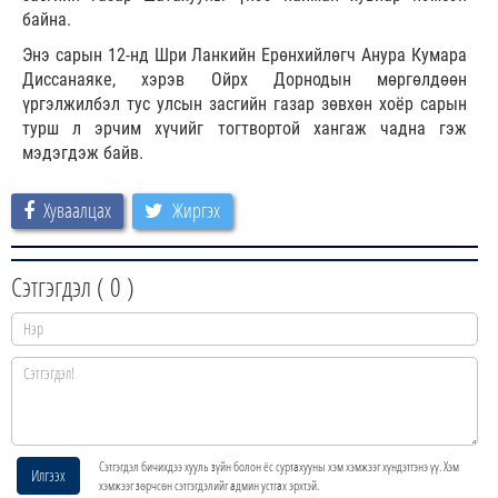
байна.
Энэ сарын 12-нд Шри Ланкийн Ерөнхийлөгч Анура Кумара
Диссанаяке, хэрэв Ойрх Дорнодын мөргөлдөөн
үргэлжилбэл тус улсын засгийн газар зөвхөн хоёр сарын
турш л эрчим хүчийг тогтвортой хангаж чадна гэж
мэдэгдэж байв.
Хуваалцах
Жиргэх
Сэтгэгдэл (
0
)
Сэтгэгдэл бичихдээ хууль зүйн болон ёс суртахууны хэм хэмжээг хүндэтгэнэ үү. Хэм
Илгээх
хэмжээг зөрчсөн сэтгэгдэлийг админ устгах эрхтэй.