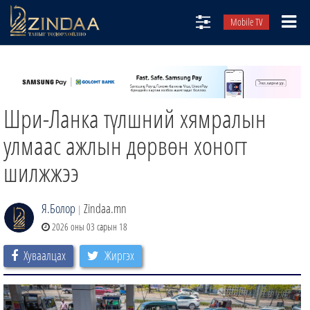
Mobile TV
НИЙТЛЭЛЧИД
ТВ8
Шри-Ланка түлшний хямралын
ӨГЛӨӨНИЙ СОНИН
АУДИО ЗОХИОЛ
улмаас ажлын дөрвөн хоногт
ЗИНДАА СЭТГҮҮЛ
шилжжээ
Я.Болор
Zindaa.mn
|
2026 оны 03 сарын 18
Хуваалцах
Жиргэх