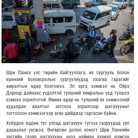
Шри Ланка улс төрийн байгууллага, их сургууль болон
ерөнхий боловсролын сургуулиудад лхагва гарагийг
амралтын өдөр болгожээ. Эл арга хэмжээ нь Ойрх
Дорнод дайнаас үүдэлтэй түлшний хямралын үед түлшээ
хэмнэх зорилготой. Өмнөх өдөр нь түлшний их хэмжээний
худалдан авалтыг зогсоох зорилгоор шатахууныг
тогтоосон хэмжээгээр өгөх шийдвэр гаргасан байна.
Хоёрдох өдрөө тус улсад шатахуун түгээх газруудад урт
дараалал үүсжээ. Өнгөрсөн долоо хоногт Шри Ланкийн
засгийн газар шатахууны үнээ найман хувиар нэмсэн