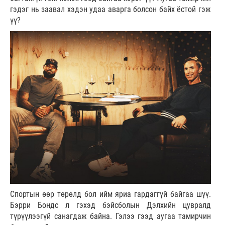
гэдэг нь заавал хэдэн удаа аварга болсон байх ёстой гэж
үү?
Спортын өөр төрөлд бол ийм яриа гардаггүй байгаа шүү.
Бэрри Бондс л гэхэд бэйсболын Дэлхийн цувралд
түрүүлээгүй санагдаж байна. Гэлээ гээд аугаа тамирчин