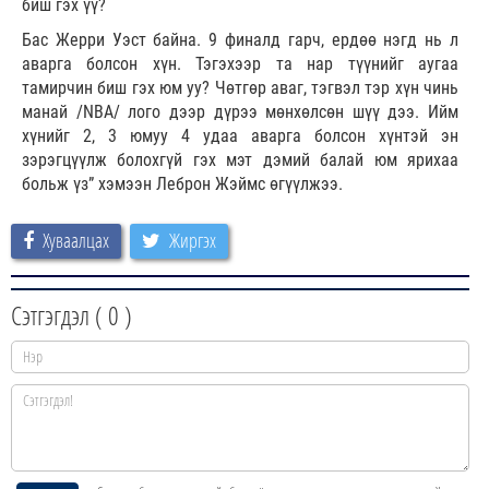
биш гэх үү?
Бас Жерри Уэст байна. 9 финалд гарч, ердөө нэгд нь л
аварга болсон хүн. Тэгэхээр та нар түүнийг аугаа
тамирчин биш гэх юм уу? Чөтгөр аваг, тэгвэл тэр хүн чинь
манай /NBA/
лого дээр дүрээ мөнхөлсөн шүү дээ. Ийм
хүнийг 2, 3 юмуу 4 удаа аварга болсон хүнтэй эн
зэрэгцүүлж болохгүй гэх мэт дэмий балай юм ярихаа
больж үз” хэмээн Леброн Жэймс өгүүлжээ.
Хуваалцах
Жиргэх
Сэтгэгдэл (
0
)