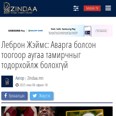
Mobile TV
НИЙТЛЭЛЧИД
ТВ8
Леброн Жэймс: Аварга болсон
ӨГЛӨӨНИЙ СОНИН
АУДИО ЗОХИОЛ
тоогоор аугаа тамирчныг
ЗИНДАА СЭТГҮҮЛ
тодорхойлж болохгүй
Автор
Zindaa.mn
|
2025 оны 06 сарын 18
Хуваалцах
Жиргэх