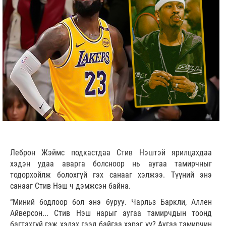
Леброн Жэймс подкастдаа Стив Нэштэй ярилцахдаа
хэдэн удаа аварга болсноор нь аугаа тамирчныг
тодорхойлж болохгүй гэх санааг хэлжээ. Түүний энэ
санааг Стив Нэш ч дэмжсэн байна.
“Миний бодлоор бол энэ буруу. Чарльз Баркли, Аллен
Айверсон... Стив Нэш нарыг аугаа тамирчдын тоонд
багтахгүй гэж хэлэх гээд байгаа хэрэг үү? Аугаа тамирчин