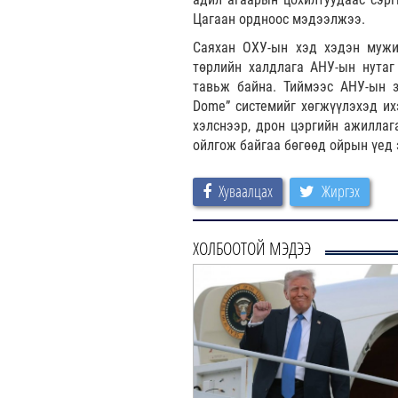
Цагаан ордноос мэдээлжээ.
Саяхан ОХУ-ын хэд хэдэн мужи
төрлийн халдлага АНУ-ын нутаг
тавьж байна. Тиймээс АНУ-ын з
Dome” системийг хөгжүүлэхэд их
хэлснээр, дрон цэргийн ажиллаг
ойлгож байгаа бөгөөд ойрын үед 
Хуваалцах
Жиргэх
ХОЛБООТОЙ МЭДЭЭ