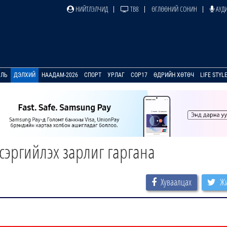
НИЙТЛЭЛЧИД
ТВ8
ӨГЛӨӨНИЙ СОНИН
АУДИ
УЛЬ
ДЭЛХИЙ
НААДАМ-2026
СПОРТ
УРЛАГ
COP17
ӨДРИЙН ХӨТӨЧ
LIFE STYL
сэргийлэх зарлиг гаргана
Хуваалцах
Жи