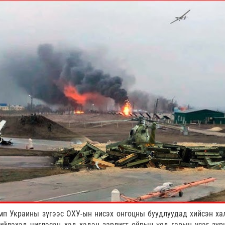
п Украины зүгээс ОХУ-ын нисэх онгоцны буудлуудад хийсэн ха
ийлэхэд чиглэсэн хэд хэдэн зарлигт ойрын үед гарын үсэг зур