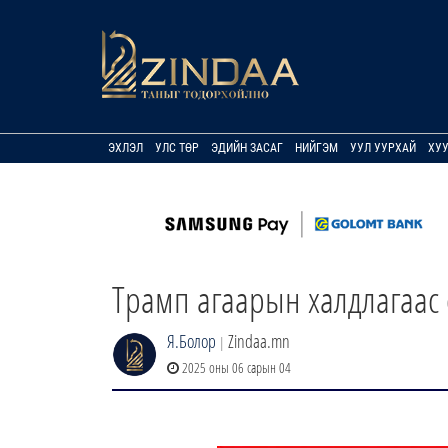
ЭХЛЭЛ
УЛС ТӨР
ЭДИЙН ЗАСАГ
НИЙГЭМ
УУЛ УУРХАЙ
ХУ
Трамп агаарын халдлагаас 
Я.Болор
Zindaa.mn
|
2025 оны 06 сарын 04