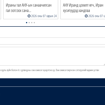
Ираны тал АНУ-ын санаачилсан
АНУ Иранд цохилт өгч, Иран
гал зогсоох сана…
хуситүүдэд хандлаа
2026 оны 07 сарын 24
2026 оны 07 с
э хууль зүйн болон ёс суртахууны хэм хэмжээг хүндэтгэнэ үү. Хэм хэмжээг зөрчсөн сэтгэгдэлийг админ устгах
х