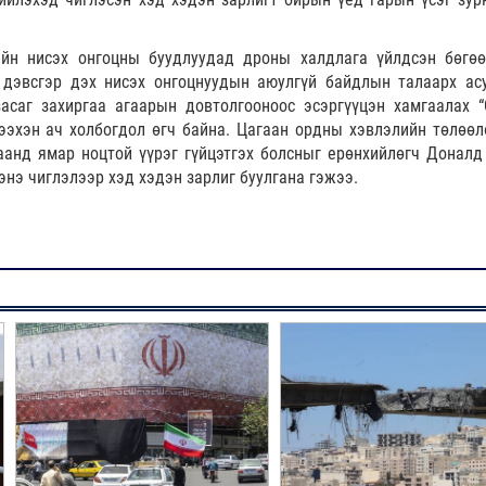
йн нисэх онгоцны буудлуудад дроны халдлага үйлдсэн бөгө
 дэвсгэр дэх нисэх онгоцнуудын аюулгүй байдлын талаарх ас
асаг захиргаа агаарын довтолгооноос эсэргүүцэн хамгаалах “
ээхэн ач холбогдол өгч байна. Цагаан ордны хэвлэлийн төлөөл
аанд ямар ноцтой үүрэг гүйцэтгэх болсныг ерөнхийлөгч Доналд
энэ чиглэлээр хэд хэдэн зарлиг буулгана гэжээ.