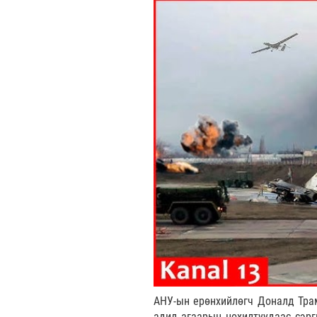
АНУ-ын ерөнхийлөгч Доналд Трам
адил агаарын цохилтуудаас сэрг