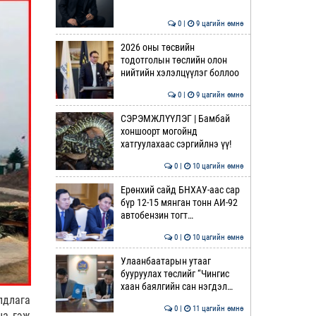
0 |
9 цагийн өмнө
2026 оны төсвийн
тодотголын төслийн олон
нийтийн хэлэлцүүлэг боллоо
0 |
9 цагийн өмнө
СЭРЭМЖЛҮҮЛЭГ | Бамбай
хоншоорт могойнд
хатгуулахаас сэргийлнэ үү!
0 |
10 цагийн өмнө
Ерөнхий сайд БНХАУ-аас сар
бүр 12-15 мянган тонн АИ-92
автобензин тогт…
0 |
10 цагийн өмнө
Улаанбаатарын утааг
бууруулах төслийг “Чингис
хаан баялгийн сан нэгдэл…
лдлага
0 |
11 цагийн өмнө
на гэж