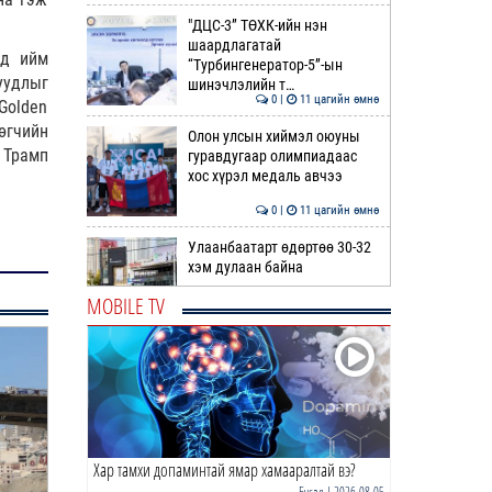
"ДЦС-3” ТӨХК-ийн нэн
шаардлагатай
өд ийм
“Турбингенератор-5”-ын
уудлыг
шинэчлэлийн т…
0 |
11 цагийн өмнө
Golden
өгчийн
Олон улсын хиймэл оюуны
 Трамп
гуравдугаар олимпиадаас
хос хүрэл медаль авчээ
0 |
11 цагийн өмнө
Улаанбаатарт өдөртөө 30-32
хэм дулаан байна
MOBILE TV
0 |
12 цагийн өмнө
ДОРНЫН ЗУРХАЙ | Морь,
нохой жилтнээ аливаа үйлийг
хийхэд эерэг сайн
0 |
12 цагийн өмнө
Хар тамхи допаминтай ямар хамааралтай вэ?
ӨГЛӨӨНИЙ МЭНД!
Бусад
| 2026-08-05