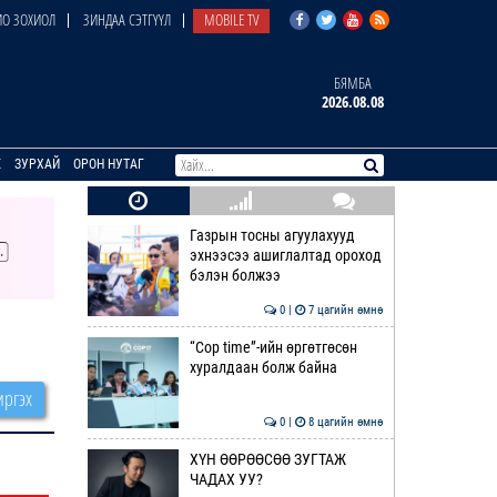
О ЗОХИОЛ
ЗИНДАА СЭТГҮҮЛ
MOBILE TV
БЯМБА
2026.08.08
E
ЗУРХАЙ
ОРОН НУТАГ
Газрын тосны агуулахууд
эхнээсээ ашиглалтад ороход
бэлэн болжээ
0 |
7 цагийн өмнө
“Cop time”-ийн өргөтгөсөн
хуралдаан болж байна
ргэх
0 |
8 цагийн өмнө
ХҮН ӨӨРӨӨСӨӨ ЗУГТАЖ
ЧАДАХ УУ?