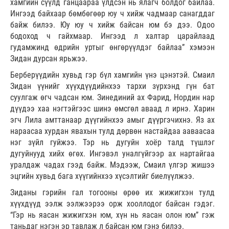
хамгийн сүүлд ганцаараа үлдсэн нь ялагч болдог байлаа.
Ингээд байхаар бөмбөгөөр юу ч хийж чадмаар санагддаг
байж билээ. Юу юу ч хийж байсан юм бэ дээ. Одоо
бодоход ч гайхмаар. Ингээд л халтар царайлаад
гудамжинд өдрийн уртыг өнгөрүүлдэг байлаа” хэмээн
Зидан дурсан ярьжээ.
Берберүүдийн хувьд гэр бүл хамгийн үнэ цэнэтэй. Смаил
Зидан үүнийг хүүхдүүдийнхээ тархи зүрхэнд гүн бат
суулгаж өгч чадсан юм. Зинединий ах Фарид, Нордин нар
дүүдээ хаа нэгтэйгээс шинэ өмсгөл аваад л ирнэ. Харин
эгч Лила амттанаар дүүгийнхээ амыг дүүргэчихнэ. Яз ах
нараасаа хурдан явахын тулд дөрвөн настайдаа ааваасаа
нэг зүйл гуйжээ. Тэр нь дугуйн хоёр талд түшлэг
дугуйнууд хийх өгөх. Ингэвэл уналгүйгээр ах нартайгаа
уралдаж чадах гээд байж. Мэдээж, Смаил үлгэр жишээ
эцгийн хувьд бага хүүгийнхээ хүсэлтийг биелүүлжээ.
Зиданы гэрийн гал тогооны өрөө их жижигхэн тулд
хүүхдүүд ээлж ээлжээрээ орж хооллодог байсан гэдэг.
“Гэр нь яасан жижигхэн юм, хүн нь яасан олон юм” гэж
таньдаг нэгэн эр тавлаж л байсан юм гэнэ билээ.