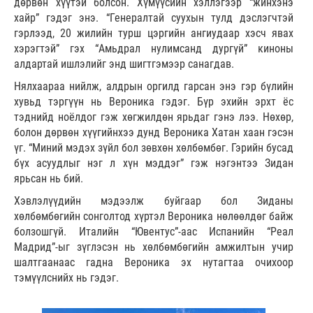
дөрвөн хүүтэй болсон. Хүмүүсийн хэллэгээр “жинхэнэ
хайр” гэдэг энэ. “Генералтай суухын тулд дэслэгчтэй
гэрлээд, 20 жилийн турш цэргийн ангиудаар хэсч явах
хэрэгтэй” гэх “Амьдрал нулимсанд дургүй” киноны
алдартай ишлэлийг энд шигтгэмээр санагдав.
Нялхаараа нийлж, алдрын оргилд гарсан энэ гэр бүлийн
хувьд тэргүүн нь Вероника гэдэг. Бүр эхийн эрхт ёс
тэднийд ноёлдог гэж хөгжилдөн ярьдаг гэнэ лээ. Нөхөр,
болон дөрвөн хүүгийнхээ дунд Вероника Хатан хаан гэсэн
үг. “Миний мэдэх зүйл бол зөвхөн хөлбөмбөг. Гэрийн бусад
бүх асуудлыг нэг л хүн мэддэг” гэж нэгэнтээ Зидан
ярьсан нь бий.
Хэвлэлүүдийн мэдээлж буйгаар бол Зиданы
хөлбөмбөгийн сонголтод хүртэл Вероника нөлөөлдөг байж
болзошгүй. Италийн “Ювентус”-аас Испанийн “Реал
Мадрид”-ыг зүглэсэн нь хөлбөмбөгийн амжилтын учир
шалтгаанаас гадна Вероника эх нутагтаа очихоор
тэмүүлснийх нь гэдэг.