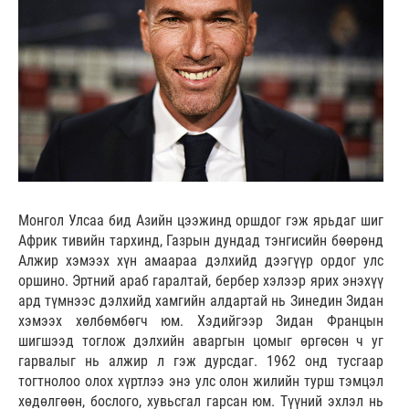
Монгол Улсаа бид Азийн цээжинд оршдог гэж ярьдаг шиг
Африк тивийн тархинд, Газрын дундад тэнгисийн бөөрөнд
Алжир хэмээх хүн амаараа дэлхийд дээгүүр ордог улс
оршино. Эртний араб гаралтай, бербер хэлээр ярих энэхүү
ард түмнээс дэлхийд хамгийн алдартай нь Зинедин Зидан
хэмээх хөлбөмбөгч юм. Хэдийгээр Зидан Францын
шигшээд тоглож дэлхийн аваргын цомыг өргөсөн ч уг
гарвалыг нь алжир л гэж дурсдаг. 1962 онд тусгаар
тогтнолоо олох хүртлээ энэ улс олон жилийн турш тэмцэл
хөдөлгөөн, бослого, хувьсгал гарсан юм. Түүний эхлэл нь