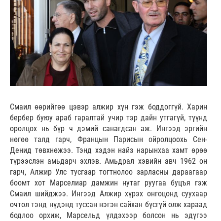
Смаил өөрийгөө цэвэр алжир хүн гэж боддоггүй. Харин
бербер буюу араб гаралтай учир тэр дайн утгагүй, түүнд
оролцох нь бүр ч дэмий санагдсан аж. Ингээд эргийн
нөгөө талд гарч, Францын Парисын ойролцоохь Сен-
Денид төвхнөжээ. Тэнд хэдэн найз нарынхаа хамт өрөө
түрээслэн амьдарч эхлэв. Амьдрал хэвийн авч 1962 он
гарч, Алжир Улс тусгаар тогтнолоо зарласны дараагаар
боомт хот Марселиар дамжин нутаг руугаа буцъя гэж
Смаил шийджээ. Ингээд Алжир хүрэх онгоцонд суухаар
очтол тэнд нүдэнд туссан нэгэн сайхан бүсгүй олж хараад
бодлоо орхиж, Марсельд үлдэхээр болсон нь эдүгээ