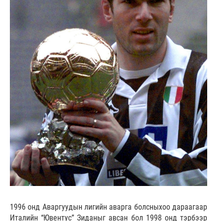
1996 онд Аваргуудын лигийн аварга болсныхоо дараагаар
Италийн “Ювентус” Зиданыг авсан бол 1998 онд тэрбээр