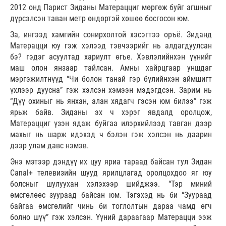
2012 онд Парист Зиданы Матерацциг мөргөж буйг агшныг
дүрсэлсэн таван метр өндөртэй хөшөө босгосон юм.
За, ингээд хамгийн сонирхолтой хэсэгтээ оръё. Зиданд
Матерацци юу гэж хэлээд тэвчээрийг нь алдагдуулсан
бэ? гэдэг асуултад хариулт өгье. Хэвлэлийнхэн үүнийг
маш олон янзаар тайлсан. Амны хайрцгаар уншдаг
мэргэжилтнүүд “Чи болон танай гэр бүлийнхэн аймшигт
үхлээр дуусна” гэж хэлсэн хэмээн мэдэгдсэн. Зарим нь
“Дүү охиныг нь янхан, алан хядагч гэсэн юм билээ” гэж
ярьж байв. Зиданы эх ч хэрэг явдалд оролцож,
Матерацциг үзэн ядаж буйгаа илэрхийлээд тавган дээр
махыг нь шарж идэхэд ч бэлэн гэж хэлсэн нь даарин
дээр улам давс нэмэв.
Энэ мэтээр дэндүү их цуу яриа тараад байсан тул Зидан
Canal+ телевизийн шууд ярилцлагад оролцохдоо яг юу
болсныг шулуухан хэлэхээр шийджээ. “Тэр миний
өмсгөлөөс зуураад байсан юм. Тэгэхэд нь би “Зуураад
байгаа өмсгөлийг чинь би тоглолтын дараа чамд өгч
болно шүү” гэж хэлсэн. Үүний дараагаар Матерацци ээж