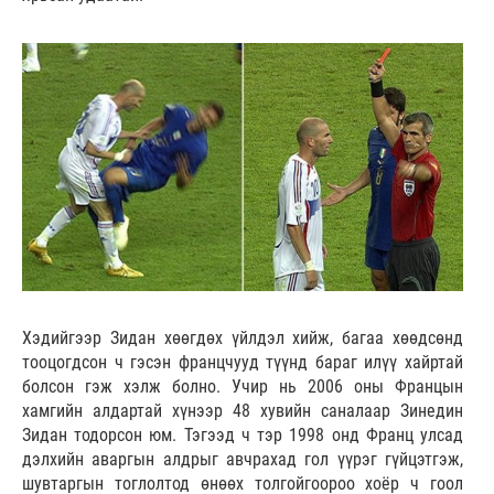
Хэдийгээр Зидан хөөгдөх үйлдэл хийж, багаа хөөдсөнд
тооцогдсон ч гэсэн францчууд түүнд бараг илүү хайртай
болсон гэж хэлж болно. Учир нь 2006 оны Францын
хамгийн алдартай хүнээр 48 хувийн саналаар Зинедин
Зидан тодорсон юм. Тэгээд ч тэр 1998 онд Франц улсад
дэлхийн аваргын алдрыг авчрахад гол үүрэг гүйцэтгэж,
шувтаргын тоглолтод өнөөх толгойгоороо хоёр ч гоол