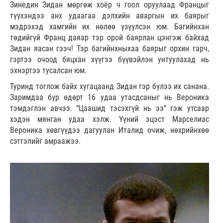
Зинедин Зидан мөргөж хоёр ч гоол оруулаад Францыг
түүхэндээ анх удаагаа дэлхийн аваргын их баярыг
мэдрэхэд хамгийн их нөлөө үзүүлсэн юм. Багийнхан
төдийгүй Франц даяар тэр орой баярлан цэнгэж байхад
Зидан яасан гээч! Тэр багийнхныхаа баярыг орхин гарч,
гэртээ очоод бяцхан хүүгээ бүүвэйлэн унтуулахад нь
эхнэртээ тусалсан юм.
Туринд тоглож байх хугацаанд Зидан гэр бүлээ их санана.
Заримдаа бүр өдөрт 16 удаа утасдсаныг нь Вероника
тэмдэглэн авчээ. “Цаашид тэсэхгүй нь ээ” гэж утсаар
хэдэн мянган удаа хэлж. Үүний эцэст Марселиас
Вероника хөвгүүдээ дагуулан Италид очиж, нөхрийнхөө
сэтгэлийг амраажээ.