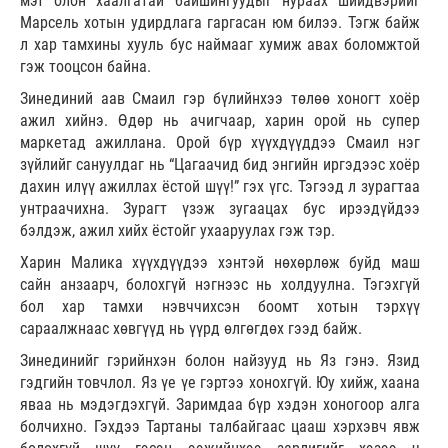
мэт олон хаалгатай байшингуудыг нураах шийдвэрийг
Марсель хотын удирдлага гаргасан юм билээ. Тэгж байж
л хар тамхины хууль бус наймааг хумиж авах боломжтой
гэж тооцсон байна.
Зинединий аав Смаил гэр бүлийнхээ төлөө хоногт хоёр
ажил хийнэ. Өдөр нь ачигчаар, харин орой нь супер
маркетад ажиллана. Орой бүр хүүхдүүддээ Смаил нэг
зүйлийг сануулдаг нь “Цагаачид бид энгийн иргэдээс хоёр
дахин илүү ажиллах ёстой шүү!” гэх үгс. Тэгээд л зурагтаа
унтраачихна. Зурагт үзэж зугаацах бус ирээдүйдээ
бэлдэж, ажил хийх ёстойг ухааруулах гэж тэр.
Харин Малика хүүхдүүдээ хэнтэй нөхөрлөж буйд маш
сайн анзаарч, болохгүй нэгнээс нь холдуулна. Тэгэхгүй
бол хар тамхи нэвччихсэн боомт хотын тэрхүү
сараалжнаас хөвгүүд нь үүрд өлгөгдөх гээд байж.
Зинединийг гэрийнхэн болон найзууд нь Яз гэнэ. Язид
гэдгийн товчлол. Яз үе үе гэртээ хонохгүй. Юу хийж, хаана
яваа нь мэдэгдэхгүй. Заримдаа бүр хэдэн хоногоор алга
болчихно. Гэхдээ Тартаны талбайгаас цааш хэрхэвч явж