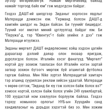
зүгээр өнгөрөөсөнгүй. “Намайг мөргөчихөөд байхад
намайг торгоод байх юм” гэж мэдэгдсэн байдаг.
Гэхдээ ДАШТ-ий шилдгээр Зиданыг нэрлэсэн явдлыг
Матерацци дэмжсэн юм. “Германд болсон ДАШТ-д
хамгийн шилдэг нь Зидан байсан. Би түүнийг биширдэг.
Түүний нэг өмсгөл миний цуглуулгад байдаг юм. Би
“Перужа”-д, тэр “Ювентус”-т байх үеийнх л дээ” гэж
Матерацци өгүүлжээ.
Зиданы мөргөлт ДАШТ өндөрлөснөөс хойш хэдхэн цагийн
дараагаар дэлхий даяар олон янзаар яригдаж,
дүрслэгдэх болсон. Италийн хэсэг фанатууд “Мөргөлт”
нэртэй дуу зохиож тавласан бол Италийн нэгэн зартай
загвар зохион бүтээгч мөргөж буй агшинтай футболка
гаргаж байлаа. Мөн Nike хүртэл Матераццитай хамтарч
тэр агшинд суурилсан реклам хийсэн удаатай. Матерацци
ч өөрөө сэтгэж, “Зиданд би юу гэж хэлсэн байж болох вэ?”
хэмээх нэртэй, хэлсэн байж болох үгийн 249 хувилбартай,
100 хуудастай ном хэвлүүлэн борлуулж байлаа. Гэхдээ
тэрхүү номынхоо орлогыг НҮБ-ын Хүүхдийн санд
хандивласныг нь дурьдах хэрэгтэй биз ээ. Мөн хожим