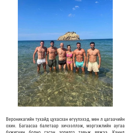
Вероникагийн тухайд цухасхан өгүүлэхэд, мөн л цагаачийн
охин. Багаасаа балетаар хичээллэж, мэргэжлийн аугаа
бүжигчин болно гэсэн зорилго тавьж явжээ. Каннд