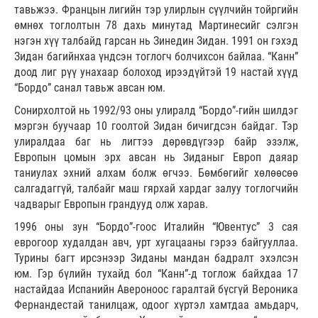
тавьжээ. Францын лигийн тэр улирлын сүүлчийн тойргийн
өмнөх тоглолтын 78 дахь минутад Мартинесийг сэлгэн
нэгэн хүү талбайд гарсан нь Зинедин Зидан. 1991 он гэхэд
Зидан багийнхаа үндсэн тоглогч болчихсон байлаа. “Канн”
доод лиг рүү унахаар болоход ирээдүйтэй 19 настай хүүд
“Бордо” санал тавьж авсан юм.
Сонирхолтой нь 1992/93 оны улиралд “Бордо”-гийн шилдэг
мэргэн буучаар 10 гоолтой Зидан бичигдсэн байдаг. Тэр
улиралдаа баг нь лигтээ дөрөвдүгээр байр эзэлж,
Европын цомын эрх авсан нь Зиданыг Европ даяар
таниулах эхний алхам болж өгчээ. Бөмбөгийг хөлөөсөө
салгадаггүй, талбайг маш гярхай хардаг залуу тоглогчийн
чадварыг Европын грандууд олж харав.
1996 оны зун “Бордо”-гоос Италийн “Ювентус” 3 сая
еврогоор худалдан авч, урт хугацааны гэрээ байгууллаа.
Турины багт ирсэнээр Зиданы мандан бадралт эхэлсэн
юм. Гэр бүлийн тухайд бол “Канн”-д тоглож байхдаа 17
настайдаа Испанийн Авероноос гаралтай бүсгүй Вероника
Фернандестай танилцаж, одоог хүртэл хамтдаа амьдарч,