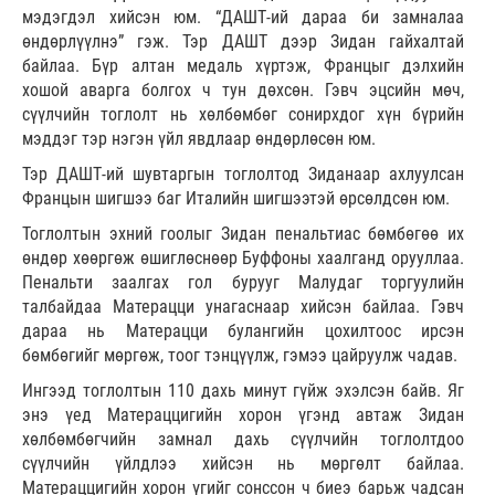
мэдэгдэл хийсэн юм. “ДАШТ-ий дараа би замналаа
өндөрлүүлнэ” гэж. Тэр ДАШТ дээр Зидан гайхалтай
байлаа. Бүр алтан медаль хүртэж, Францыг дэлхийн
хошой аварга болгох ч тун дөхсөн. Гэвч эцсийн мөч,
сүүлчийн тоглолт нь хөлбөмбөг сонирхдог хүн бүрийн
мэддэг тэр нэгэн үйл явдлаар өндөрлөсөн юм.
Тэр ДАШТ-ий шувтаргын тоглолтод Зиданаар ахлуулсан
Францын шигшээ баг Италийн шигшээтэй өрсөлдсөн юм.
Тоглолтын эхний гоолыг Зидан пенальтиас бөмбөгөө их
өндөр хөөргөж өшиглөснөөр Буффоны хаалганд орууллаа.
Пенальти заалгах гол бурууг Малудаг торгуулийн
талбайдаа Матерацци унагаснаар хийсэн байлаа. Гэвч
дараа нь Матерацци булангийн цохилтоос ирсэн
бөмбөгийг мөргөж, тоог тэнцүүлж, гэмээ цайруулж чадав.
Ингээд тоглолтын 110 дахь минут гүйж эхэлсэн байв. Яг
энэ үед Матераццигийн хорон үгэнд автаж Зидан
хөлбөмбөгчийн замнал дахь сүүлчийн тоглолтдоо
сүүлчийн үйлдлээ хийсэн нь мөргөлт байлаа.
Матераццигийн хорон үгийг сонссон ч биеэ барьж чадсан