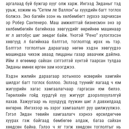
аргалаад буй бужгар хүүг олж харж. Ингээд Зиданыг тэд
урьж, хожим нь “Сетем ле Валлон”-ы хүүхдийн багт тоглох
болжээ. Энэ багийн эзэн нь хөлбөмбөгт зүрхээ зарчихсан
эр Робер Сантенеро. Маш амжилттай бизнесмэн энэ эр
хөлбөмбөгийн багийнхаа хөвгүүдийг өөрийнөө машинаар
яг л автобус шиг зөөдөг байж. Үнэтэй “Рено” хүлэглэсэн
хөвгүүд л багийнхаа бэлтгэл, тоглолтод ирэх нь тэр.
Бэлтгэл тоглолтын дараагаар нөгөө хэдэн хөвгүүдээ
машиндаа чихэж аваад пиццаны газар аваачиж дайлна.
Ийм л өгөөмөр сайхан сэтгэлтэй хүнтэй таарсан тулдаа
Зиданы өмнөх өргөн зам нээгджээ.
Хэдэн жилийн дараагаар хотынхоо өсвөрийн хамгийн
шилдэг багт тоглох боллоо. Эхлээд түүнийг яагаад ч юм
жигүүрийн хагас хамгаалагчаар гаргасан юм билээ.
Төрөлхийн гойд хурдгүй хүү жигүүрт дээрэлхүүлэлгүй
яахав. Хажуугаар нь хүүхдүүд пуужин шиг л давхилдаад
өнгөрнө. Ингэхээр нь зэрэг хамгаалалт руу шилжүүлжээ.
Гэтэл Зидан төвийн хамгаалагч хэрнээ өрсөлдөгчөө
хуурах гэж байгаад бөмбөгөө алдаж, багаа сайхан
хөөдсөн байна. Гэлээ ч яг тэгж хөөдсөн тоглолтыг нь