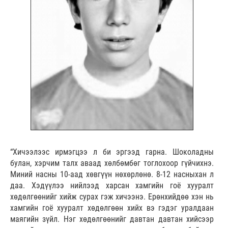
“Хичээлээс ирмэгцээ л би эргээд гарна. Шоколадны
булан, хэрчим талх аваад хөлбөмбөг тоглохоор гүйчихнэ.
Миний насны 10-аад хөвгүүн нөхөрлөнө. 8-12 насныхан л
даа. Хэдүүлээ нийлээд харсан хамгийн гоё хууралт
хөдөлгөөнийг хийж сурах гэж хичээнэ. Ерөнхийдөө хэн нь
хамгийн гоё хууралт хөдөлгөөн хийх вэ гэдэг уралдаан
маягийн зүйл. Нэг хөдөлгөөнийг давтан давтан хийсээр