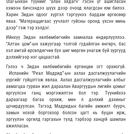
Star-ынхан түүнийг “алан хядагч” гэсэн үг ашигласан
хэмээн бичсэндээ шүүх дээр очоод ялагдсан юм билээ.
Харин Зидан одоог хүртэл тэргүүнээ бардам өргөсөөр
яваа. “Матераццигаас уучлалт гуйсны оронд үхсэн минь
дээр” гэж тэр хэлдэг.
Ийнхүү Зидан хөлбөмбөгчийн замналаа өндөрлүүллээ.
“Алтан цом”-ын хажуугаар толгой гудайлган өнгөрч, бас
хэл амтай өрсөлдөгчөө бух шиг мөргөн унагаж буй зургууд
дэлхийгээр нэг цацаастай.
Гэлээ ч Зидан хөлбөмбөгийн ертөнцөө огт орхиогүй.
Испанийн “Реал Мадрид”-ын ахлах дасгалжуулагчийн
үүргийг гүйцэтгэж явлаа. Ахлах дасгалжуулагчийн албыг
авмагцаа гурван жил дараалан Аваргуудын лигийн цомыг
өргүүлсэн ганц мэргэжилтэн бол тэр. Түүнийхээ
дараагаар багаа орхиж, мөн л дэлхий дахиныг
цочирдуулсан. Тэгээд Мадридын багийн амжилт буурч,
замын нохой боргохоор болсон цагт нь буцан ирж,
эргүүлэн оргилд гаргахын тулд тэрбээр ханцуй шамлан
ажилласан.