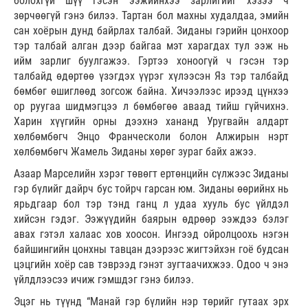
болохгүй шүү гэсэн ээжийнхээ зарлигийг хэзээ ч
зөрчөөгүй гэнэ билээ. Тартан бол махны худалдаа, эмийн
сан хоёрын дунд байрлах талбай. Зиданы гэрийн цонхоор
тэр талбай алган дээр байгаа мэт харагдах тул ээж нь
ийм зарлиг буулгажээ. Гэртээ хоноогүй ч гэсэн тэр
талбайд өдөртөө үзэгдэх үүрэг хүлээсэн Яз тэр талбайд
бөмбөг өшиглөөд зогсож байна. Хичээлээс ирээд цүнхээ
ор руугаа шидмэгцээ л бөмбөгөө аваад тийш гүйчихнэ.
Харин хүүгийн орны дээхнэ хананд Уругвайн алдарт
хөлбөмбөгч Энцо Франческоли болон Алжирын нэрт
хөлбөмбөгч Жамель Зиданы хөрөг зураг байх ажээ.
Азаар Марселийн хэрэг төвөгт ертөнцийн сүлжээс Зиданы
гэр бүлийг дайрч бус тойрч гарсан юм. Зиданы өөрийнх нь
ярьдгаар бол тэр тэнд ганц л удаа хууль бус үйлдэл
хийсэн гэдэг. Ээжүүдийн баярын өдрөөр ээждээ бэлэг
авах гэтэл халаас хов хоосон. Ингээд ойролцоохь нэгэн
байшингийн цонхны тавцан дээрээс жигтэйхэн гоё будсан
цэцгийн хоёр сав тэврээд гэнэт зугтаачихжээ. Одоо ч энэ
үйлдлээсээ ичиж гэмшдэг гэнэ билээ.
Эцэг нь түүнд “Манай гэр бүлийн нэр төрийг гутаах эрх