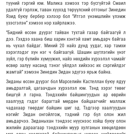
түүний гэргий юм. Малика хэмээх тэр бүсгүйтэй Смаил
удалгүй гэрлэж, таван хүүхэд төрүүлсний отгоныг Зинедин
Язид буюу бербер хэлээр бол “Итгэл үнэмшлийн үлэмж
үзэсгэлэн” хэмээх нэр хайрлажээ.
“Бидний өссөн дүүрэг тайван тухтай газар байгаагүй л
дээ. Гэхдээ хаана биш харин хэнтэй хамт амьдарч байгаа
нь чухал байдаг. Миний 20 найз дунд уудаг, хар тамхи
хэрэглэдэг хүн нэг ч байгаагүй. Шашин шүтлэгийн үнэт
зүйл, гэр бүлийн хүмүүжил, найз нөхдийн хүрээлэл чамайг
өсвөр залуу насанд тэнэг үйлдэл хийхээс их сэргийлдэг
жамтай” хэмээн Зинедин Зидан эдүгээ ярьж байна.
Зиданы өссөн дүүрэг бол Марселийн Кастеллан буюу ядуу
амьдралтай, цагаачдын хүрээлэл юм. Тэнд хэрэг төвөг
бишгүй л гарна. Тэндэхийн байшингуудын ар өврийн
хаалгууд гэдэг барагтай мөрдөн байцаагчийг маллаж
чадахаар төөрдөг байшин шиг эд. Тэдгээр хаалгуудын
нэгийг Зидан онгойлгож, тэдний гэр бүл олон жил
амьдарчээ. Зиданыхан тэндээс нүүснээс хойш буюу олон
жилийн дараагаар тэндэхийн муур хулганын хөөцөлдөөн