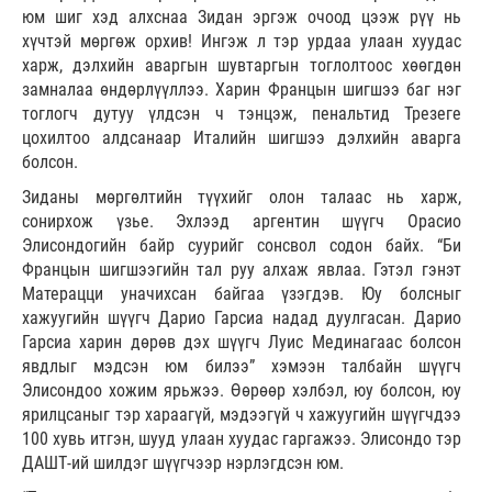
юм шиг хэд алхснаа Зидан эргэж очоод цээж рүү нь
хүчтэй мөргөж орхив! Ингэж л тэр урдаа улаан хуудас
харж, дэлхийн аваргын шувтаргын тоглолтоос хөөгдөн
замналаа өндөрлүүллээ. Харин Францын шигшээ баг нэг
тоглогч дутуу үлдсэн ч тэнцэж, пенальтид Трезеге
цохилтоо алдсанаар Италийн шигшээ дэлхийн аварга
болсон.
Зиданы мөргөлтийн түүхийг олон талаас нь харж,
сонирхож үзье. Эхлээд аргентин шүүгч Орасио
Элисондогийн байр суурийг сонсвол содон байх. “Би
Францын шигшээгийн тал руу алхаж явлаа. Гэтэл гэнэт
Матерацци уначихсан байгаа үзэгдэв. Юу болсныг
хажуугийн шүүгч Дарио Гарсиа надад дуулгасан. Дарио
Гарсиа харин дөрөв дэх шүүгч Луис Мединагаас болсон
явдлыг мэдсэн юм билээ” хэмээн талбайн шүүгч
Элисондоо хожим ярьжээ. Өөрөөр хэлбэл, юу болсон, юу
ярилцсаныг тэр хараагүй, мэдээгүй ч хажуугийн шүүгчдээ
100 хувь итгэн, шууд улаан хуудас гаргажээ. Элисондо тэр
ДАШТ-ий шилдэг шүүгчээр нэрлэгдсэн юм.