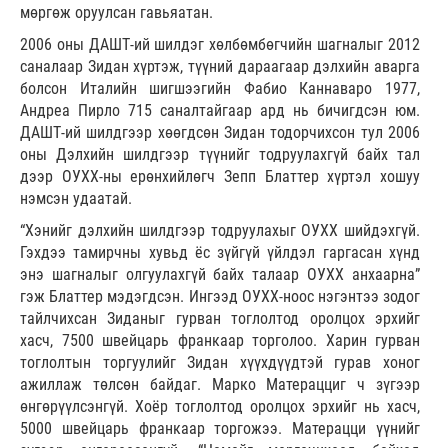
мөргөж оруулсан гавьяатан.
2006 оны ДАШТ-ий шилдэг хөлбөмбөгчийн шагналыг 2012
саналаар Зидан хүртэж, түүний дараагаар дэлхийн аварга
болсон Италийн шигшээгийн Фабио Каннаваро 1977,
Андреа Пирло 715 саналтайгаар ард нь бичигдсэн юм.
ДАШТ-ий шилдгээр хөөгдсөн Зидан тодорчихсон тул 2006
оны Дэлхийн шилдгээр түүнийг тодруулахгүй байх тал
дээр ОУХХ-ны ерөнхийлөгч Зепп Блаттер хүртэл хошуу
нэмсэн удаатай.
“Хэнийг дэлхийн шилдгээр тодруулахыг ОУХХ шийдэхгүй.
Гэхдээ тамирчны хувьд ёс зүйгүй үйлдэл гаргасан хүнд
энэ шагналыг олгуулахгүй байх талаар ОУХХ анхаарна”
гэж Блаттер мэдэгдсэн. Ингээд ОУХХ-ноос нэгэнтээ зодог
тайлчихсан Зиданыг гурван тоглолтод оролцох эрхийг
хасч, 7500 швейцарь франкаар торголоо. Харин гурван
тоглолтын торгуулийг Зидан хүүхдүүдтэй гурав хоног
ажиллаж төлсөн байдаг. Марко Матерацциг ч зүгээр
өнгөрүүлсэнгүй. Хоёр тоглолтод оролцох эрхийг нь хасч,
5000 швейцарь франкаар торгожээ. Матерацци үүнийг