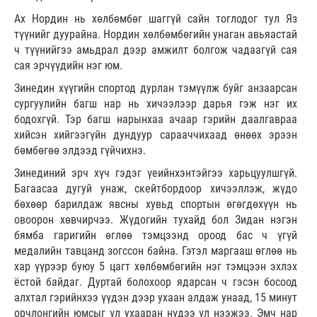
Ах Нордин нь хөлбөмбөг шаггүй сайн тоглодог тул Яз
түүнийг дуурайна. Нордин хөлбөмбөгийн унаган авьяастай
ч түүнийгээ амьдрал дээр амжилт болгож чадаагүй сая
сая эрчүүдийн нэг юм.
Зинедин хүүгийн спортод дурлан тэмүүлж буйг анзаарсан
сургуулийн багш нар нь хичээлээр дарья гэж нэг их
бодохгүй. Тэр багш нарынхаа ачаар гэрийн даалгавраа
хийсэн хийгээгүйн дундуур сарааччихаад өнөөх эрээн
бөмбөгөө элдээд гүйчихнэ.
Зинединий эрч хүч гэдэг үеийнхэнтэйгээ харьцуулшгүй.
Багаасаа дугуй унаж, скейтбордоор хичээллэж, жүдо
бөхөөр барилдаж явсны хувьд спортын өгөгдөхүүн нь
овоорон хөвчирчээ. Жүдогийн тухайд бол Зидан нэгэн
бямба гаригийн өглөө тэмцээнд ороод бас ч үгүй
медалийн тавцанд зогссон байна. Гэтэл маргааш өглөө нь
хар үүрээр буюу 5 цагт хөлбөмбөгийн нэг тэмцээн эхлэх
ёстой байдаг. Дуртай болохоор ядарсан ч гэсэн босоод
алхтал гэрийнхээ үүдэн дээр ухаан алдаж унаад, 15 минут
орчлонгийн юмсыг үл ухааран нүдээ үл нээжээ. Эмч нар