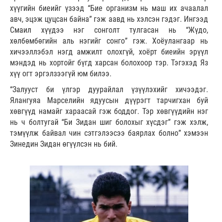
хүүгийн биеийг үзээд “Бие организм нь маш их ачаалал
авч, эцэж цуцсан байна” гэж аавд нь хэлсэн гэдэг. Ингээд
Смаил хүүдээ нэг сонголт тулгасан нь “Жүдо,
хөлбөмбөгийн аль нэгийг сонго” гэж. Хоёулангаар нь
хичээллэбэл нэгд амжилт олохгүй, хоёрт биеийн эрүүл
мэндэд нь хортойг бүгд харсан болохоор тэр. Тэгэхэд Яз
хүү огт эргэлзээгүй юм билээ.
“Залууст би үлгэр дуурайлал үзүүлэхийг хичээдэг.
Ялангуяа Марселийн ядуусын дүүрэгт тарчигхан буй
хөвгүүд намайг хараасай гэж боддог. Тэр хөвгүүдийн нэг
нь ч болтугай “Би Зидан шиг болохыг хүсдэг” гэж хэлж,
тэмүүлж байвал чин сэтгэлээсээ баярлах болно” хэмээн
Зинедин Зидан өгүүлсэн нь бий.