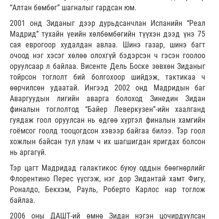
“Алтан бөмбөг” шагналыг гардсан юм.
2001 онд Зиданыг дээр дурьдсанчлан Испанийн “Реал
Мадрид” тухайн үеийн хөлбөмбөгийн түүхэн дээд үнэ 75
сая еврогоор худалдан авлаа. Шинэ газар, шинэ багт
очоод нэг хэсэг хөлөө олохгүй бэдэрсэн ч гэсэн гоолоо
оруулсаар л байлаа. Висенте Дель Боске зөвхөн Зиданыг
тойрсон тоглолт бий болгохоор шийдэж, тактикаа ч
өөрчилсөн удаатай. Ингээд 2002 онд Мадридын баг
Аваргуудын лигийн аварга болоход Зинедин Зидан
финалын тоглолтод “Байер Леверкузен”-ийн хаалганд
гуядаж гоол оруулсан нь өдгөө хүртэл финалын хамгийн
гоёмсог гоолд тооцогдсон хэвээр байгаа билээ. Тэр гоол
хожлын байсан тул улам ч их шагшигдан яригдах болсон
нь аргагүй.
Тэр цагт Мадридад галактикос буюу оддын бөөгнөрлийг
Флорентино Перес үүсгэж, нэг дор Зидантай хамт Фигу,
Роналдо, Бекхэм, Рауль, Роберто Карлос нар тоглож
байлаа.
2006 оны ДАШТ-ий өмнө Зидан нэгэн цочирдуулсан