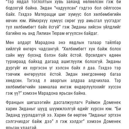
“Тэр явдал тоглолтын хувь заяанд нөлөөлсөн гэж би
бодохгүй байна. Зидан “чадуулсан” гэдгээ бол ойлгосон
байх. Гэхдээ Матерацци шиг хүмүүс бол хөлбөмбөгийн
өвчин юм. Иймэрхүү хүмүүс сөрөг уур амьсгал үүсгэдэг
тул хөлбөмбөгт байх ёсгүй” гэж Зиданы хийсэн үйлдлийг
багийнх нь анд Лилиан Тюрам өгүүлсэн байдаг.
Мөн алдарт Марадона энэ явдлын талаар тайлбар
хийлгүй өнгөрч чадсангүй. “Хөлбөмбөгт хүн байж болох
сайн муу бүхэнд бэлэн байх ёстой. Өрсөлдөгч өдөөн
турхираад байхад дагаад ашиглуулж болохгүй. Зиданы
дургүйг их хүргэсэн үг хэлсэн байх л даа. Гэхдээ тэр
тэвчиж өнгөрүүлэх ёстой. Зидан хөөгдсөнөөр багаа
хөөдсөн. Тэгээд л аваргын алдраа алдчихлаа. Тэр
хөлбөмбөгчийн замналаа ингэж өндөрлүүлэхийг хүссэн
гэж үү?” хэмээн Марадона ярьсан байна.
Францын шигшээгийн дасгалжуулагч Раймон Доменек
харин Зиданыг шууд шүүмжлэлгүй өдийг хүрсэн юм. “Би
Зиданд уурладаггүй ээ. Харин би өөртөө “Зиданыг эртхэн
сэлгэчихдэг байж дээ” л гэж хэлдэг” хэмээн Доменек
ярьсан удаатай.