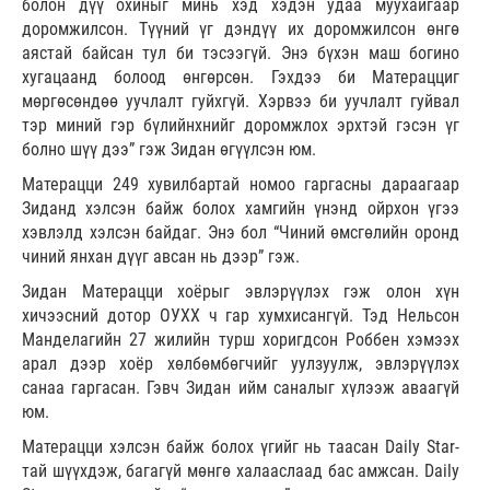
болон дүү охиныг минь хэд хэдэн удаа муухайгаар
доромжилсон. Түүний үг дэндүү их доромжилсон өнгө
аястай байсан тул би тэсээгүй. Энэ бүхэн маш богино
хугацаанд болоод өнгөрсөн. Гэхдээ би Матерацциг
мөргөсөндөө уучлалт гуйхгүй. Хэрвээ би уучлалт гуйвал
тэр миний гэр бүлийнхнийг доромжлох эрхтэй гэсэн үг
болно шүү дээ” гэж Зидан өгүүлсэн юм.
Матерацци 249 хувилбартай номоо гаргасны дараагаар
Зиданд хэлсэн байж болох хамгийн үнэнд ойрхон үгээ
хэвлэлд хэлсэн байдаг. Энэ бол “Чиний өмсгөлийн оронд
чиний янхан дүүг авсан нь дээр” гэж.
Зидан Матерацци хоёрыг эвлэрүүлэх гэж олон хүн
хичээсний дотор ОУХХ ч гар хумхисангүй. Тэд Нельсон
Манделагийн 27 жилийн турш хоригдсон Роббен хэмээх
арал дээр хоёр хөлбөмбөгчийг уулзуулж, эвлэрүүлэх
санаа гаргасан. Гэвч Зидан ийм саналыг хүлээж аваагүй
юм.
Матерацци хэлсэн байж болох үгийг нь таасан Daily Star-
тай шүүхдэж, багагүй мөнгө халааслаад бас амжсан. Daily