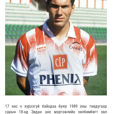
17 нас ч хүрээгүй байхдаа буюу 1989 оны тавдугаар
сарын 18-нд Зидан анх мэргэжлийн хөлбөмбөгт хөл