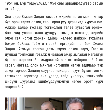
1954 он. Бүр тодруулбал, 1954 оны арваннэгдүгээр сарын
эхний өдөр.
Энэ өдөр Смаил Зидан хэмээх жирийн нэгэн малчны гэр
бүл орон гэрээ орхин, харь орон руу дүрвэхэд хүрсэн юм.
Алжир даяар тусгаар тогтнолын төлөө хувьсгал өрнөж,
босогчид улаан галан дундуур тэмцэж эхлэхэд жирийн
олон сая иргэн хэрхэн дайны хөлөөс дайжих тухайгаа
бодож байлаа. Тийм л жирийн иргэдийн нэг бол Смаил
Зидан. Агэмүн тосгон дахь гэрээ орхин гарч, Газрын
дундад тэнгисийг гэтэлж л чадвал амар амгалан магадгүй
бүр аз жаргалтай амьдралтай золгох найдлага байсан
хэрэг. Ингээд олон мянган иргэдийн нэгэн адилаар тэр
замд гарчээ. Завинд олуулаа чихэлдэн сууж бүтэн тэнгис
гатлахаар зоригсод энэ удаад гайд уналгүй, тэнгисийн
ширүүн шуурганд шилбүүрдүүлэлгүй нөгөө эрэгт хүрч
чадсан байна.