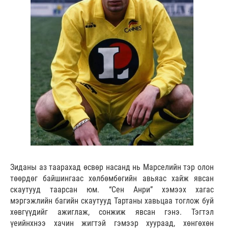
Зиданы аз таарахад өсвөр насанд нь Марселийн тэр олон
төөрдөг байшингаас хөлбөмбөгийн авьяас хайж явсан
скаутууд таарсан юм. “Сен Анри” хэмээх хагас
мэргэжлийн багийн скаутууд Тартаны хавьцаа тоглож буй
хөвгүүдийг ажиглаж, сонжиж явсан гэнэ. Тэгтэл
үеийнхнээ хачин жигтэй гэмээр хуураад, хөнгөхөн