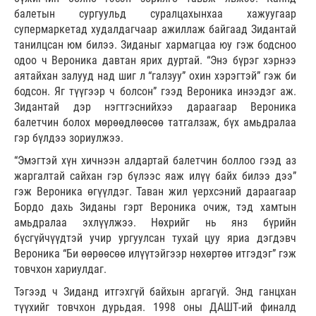
балетын сургуульд суралцахынхаа хажуугаар
супермаркетад худалдагчаар ажиллаж байгаад Зидантай
танилцсан юм билээ. Зиданыг хармагцаа юу гэж бодсноо
одоо ч Вероника давтан ярих дуртай. “Энэ бүрэг хэрнээ
аятайхан залууд над шиг л “галзуу” охин хэрэгтэй” гэж би
бодсон. Яг түүгээр ч болсон” гээд Вероника инээдэг аж.
Зидантай дэр нэгтгэснийхээ дараагаар Вероника
балетчин болох мөрөөдлөөсөө татгалзаж, бүх амьдралаа
гэр бүлдээ зориулжээ.
“Эмэгтэй хүн хичнээн алдартай балетчин боллоо гээд аз
жаргалтай сайхан гэр бүлээс яаж илүү байх билээ дээ”
гэж Вероника өгүүлдэг. Таван жил үерхсэний дараагаар
Бордо дахь Зиданы гэрт Вероника очиж, тэд хамтын
амьдралаа эхлүүлжээ. Нөхрийг нь янз бүрийн
бүсгүйчүүдтэй учир ургуулсан тухай цуу яриа дэгдэвч
Вероника “Би өөрөөсөө илүүтэйгээр нөхөртөө итгэдэг” гэж
товчхон хариулдаг.
Тэгээд ч Зиданд итгэхгүй байхын аргагүй. Энд ганцхан
түүхийг товчхон дурьдая. 1998 оны ДАШТ-ий финалд