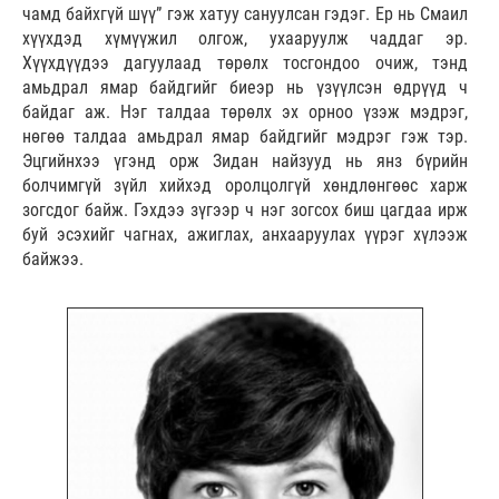
чамд байхгүй шүү” гэж хатуу сануулсан гэдэг. Ер нь Смаил
хүүхдэд хүмүүжил олгож, ухааруулж чаддаг эр.
Хүүхдүүдээ дагуулаад төрөлх тосгондоо очиж, тэнд
амьдрал ямар байдгийг биеэр нь үзүүлсэн өдрүүд ч
байдаг аж. Нэг талдаа төрөлх эх орноо үзэж мэдрэг,
нөгөө талдаа амьдрал ямар байдгийг мэдрэг гэж тэр.
Эцгийнхээ үгэнд орж Зидан найзууд нь янз бүрийн
болчимгүй зүйл хийхэд оролцолгүй хөндлөнгөөс харж
зогсдог байж. Гэхдээ зүгээр ч нэг зогсох биш цагдаа ирж
буй эсэхийг чагнах, ажиглах, анхааруулах үүрэг хүлээж
байжээ.