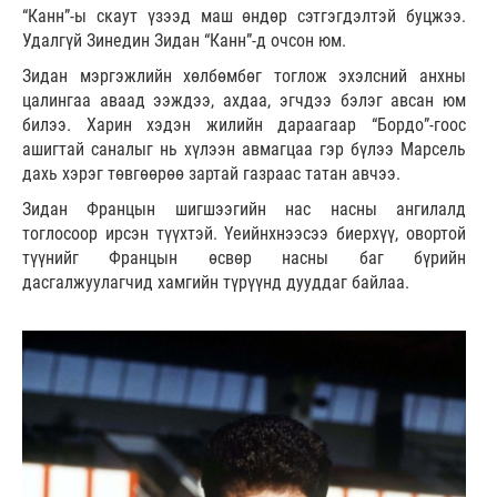
“Канн”-ы скаут үзээд маш өндөр сэтгэгдэлтэй буцжээ.
Удалгүй Зинедин Зидан “Канн”-д очсон юм.
Зидан мэргэжлийн хөлбөмбөг тоглож эхэлсний анхны
цалингаа аваад ээждээ, ахдаа, эгчдээ бэлэг авсан юм
билээ. Харин хэдэн жилийн дараагаар “Бордо”-гоос
ашигтай саналыг нь хүлээн авмагцаа гэр бүлээ Марсель
дахь хэрэг төвгөөрөө зартай газраас татан авчээ.
Зидан Францын шигшээгийн нас насны ангилалд
тоглосоор ирсэн түүхтэй. Үеийнхнээсээ биерхүү, овортой
түүнийг Францын өсвөр насны баг бүрийн
дасгалжуулагчид хамгийн түрүүнд дууддаг байлаа.