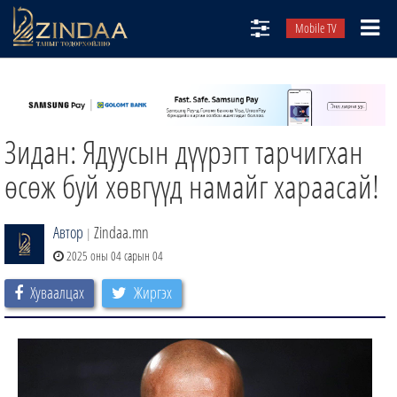
Mobile TV
НИЙТЛЭЛЧИД
ТВ8
Зидан: Ядуусын дүүрэгт тарчигхан
ӨГЛӨӨНИЙ СОНИН
АУДИО ЗОХИОЛ
өсөж буй хөвгүүд намайг хараасай!
ЗИНДАА СЭТГҮҮЛ
Автор
Zindaa.mn
|
2025 оны 04 сарын 04
Хуваалцах
Жиргэх