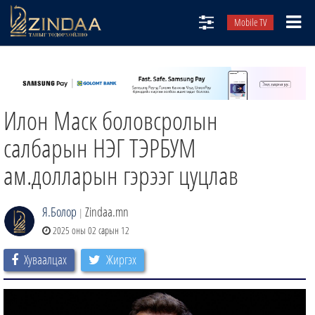
Mobile TV
НИЙТЛЭЛЧИД
ТВ8
Илон Маск боловсролын
ӨГЛӨӨНИЙ СОНИН
АУДИО ЗОХИОЛ
салбарын НЭГ ТЭРБУМ
ЗИНДАА СЭТГҮҮЛ
ам.долларын гэрээг цуцлав
Я.Болор
Zindaa.mn
|
2025 оны 02 сарын 12
Хуваалцах
Жиргэх