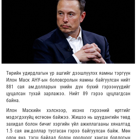
Төрийн удирдлагын үр ашгийг дээшлүүлэх яамны тэргүүн
Илон Маск АНУ-ын боловсролын яамны байгуулсан нийт
881 сая ам.долларын үнийн дүн бүхий гэрээнүүдийг
цуцалсан тухай зарлажээ. Нийт 89 гэрээ цуцлагдсан
байна.
Илон Маскийн хэлснээр, ихэнх гэрээний өртгийг
мэдэгдэхүйц өсгөсөн байжээ. Жишээ нь шуудангийн төвд
захидал болон бичиг хэргийн үйл ажиллагааны хяналтад
1.5 сая ам.доллар тусгасан гэрээ байгуулсан байж. Мөн
олон янз, тэгш байдал болон оролцоог хангах бодлогын