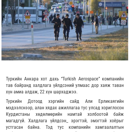
Туркийн Анкара хот дахь “Turkish Aerospace” компанийн
тав байранд халдлага үйлдсэний улмаас дор хаяж таван
хүн амиа алдаж, 22 хүн шархаджээ.
Туркийн Дотоод хэргийн сайд Али Ерликаягийн
мэдээлснээр, алан хядах ажиллагаа тус улсад хориглосон
Курдистаны хөдөлмөрийн намтай холбоотой байж
магадгүй. Халдлага үйлдсэн_ эрэгтэй, эмэгтэй хоёрыг
устгасан байна. Тэд тус компанийн хамгаалалтын