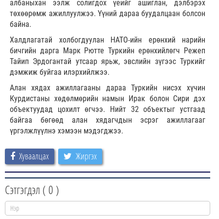
албаныхан ээлж солигдох үеийг ашиглан, дэлбэрэх
төхөөрөмж ажиллуулжээ. Үүний дараа буудалцаан болсон
байна.
Халдлагатай холбогдуулан НАТО-ийн ерөнхий нарийн
бичгийн дарга Марк Рютте Туркийн ерөнхийлөгч Режеп
Тайип Эрдогантай утсаар ярьж, эвслийн зүгээс Туркийг
дэмжиж буйгаа илэрхийлжээ.
Алан хядах ажиллагааны дараа Туркийн нисэх хүчин
Курдистаны хөдөлмөрийн намын Ирак болон Сири дэх
объектуудад цохилт өгчээ. Нийт 32 объектыг устгаад
байгаа бөгөөд алан хядагчдын эсрэг ажиллагааг
үргэлжлүүлнэ хэмээн мэдэгджээ.
Хуваалцах
Жиргэх
Сэтгэгдэл (
0
)