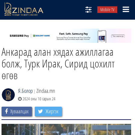
Mobile TV
НИЙТЛЭЛЧИД
ТВ8
Анкарад алан хядах ажиллагаа
ӨГЛӨӨНИЙ СОНИН
АУДИО ЗОХИОЛ
болж, Турк Ирак, Сирид цохилт
ЗИНДАА СЭТГҮҮЛ
өгөв
Я.Болор
Zindaa.mn
|
2024 оны 10 сарын 24
Хуваалцах
Жиргэх