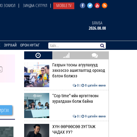
О ЗОХИОЛ
ЗИНДАА СЭТГҮҮЛ
MOBILE TV
БЯМБА
2026.08.08
E
ЗУРХАЙ
ОРОН НУТАГ
Газрын тосны агуулахууд
эхнээсээ ашиглалтад ороход
бэлэн болжээ
0 |
8 цагийн өмнө
“Cop time”-ийн өргөтгөсөн
хуралдаан болж байна
ргэх
0 |
9 цагийн өмнө
ХҮН ӨӨРӨӨСӨӨ ЗУГТАЖ
ЧАДАХ УУ?