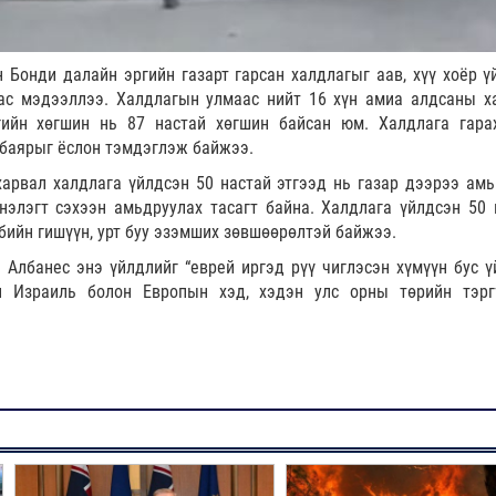
Бонди далайн эргийн газарт гарсан халдлагыг аав, хүү хоёр ү
аас мэдээллээ. Халдлагын улмаас нийт 16 хүн амиа алдсаны х
гийн хөгшин нь 87 настай хөгшин байсан юм. Халдлага гара
 баярыг ёслон тэмдэглэж байжээ.
арвал халдлага үйлдсэн 50 настай этгээд нь газар дээрээ амь
нэлэгт сэхээн амьдруулах тасагт байна. Халдлага үйлдсэн 50 
убийн гишүүн, урт буу эзэмших зөвшөөрөлтэй байжээ.
 Албанес энэ үйлдлийг “еврей иргэд рүү чиглэсэн хүмүүн бус ү
н Израиль болон Европын хэд, хэдэн улс орны төрийн тэрг