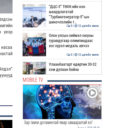
"ДЦС-3” ТӨХК-ийн нэн
шаардлагатай
“Турбингенератор-5”-ын
йлдсэн
шинэчлэлийн т…
амгийн
0 |
12 цагийн өмнө
х үеэр
Олон улсын хиймэл оюуны
гуравдугаар олимпиадаас
хос хүрэл медаль авчээ
 насаа
настай
0 |
12 цагийн өмнө
Улаанбаатарт өдөртөө 30-32
йлдэл”
хэм дулаан байна
үүнүүд
MOBILE TV
0 |
13 цагийн өмнө
ДОРНЫН ЗУРХАЙ | Морь,
нохой жилтнээ аливаа үйлийг
хийхэд эерэг сайн
0 |
13 цагийн өмнө
Хар тамхи допаминтай ямар хамааралтай вэ?
ӨГЛӨӨНИЙ МЭНД!
Бусад
| 2026-08-05