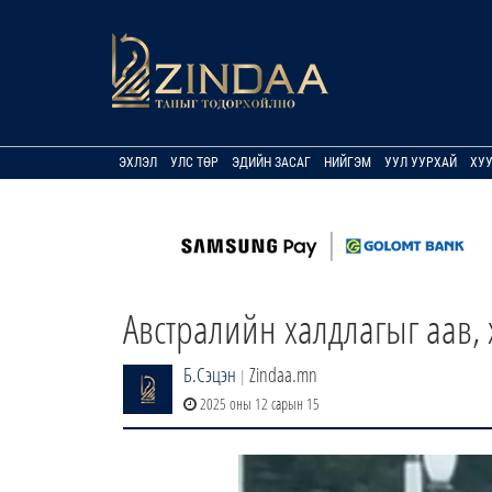
ЭХЛЭЛ
УЛС ТӨР
ЭДИЙН ЗАСАГ
НИЙГЭМ
УУЛ УУРХАЙ
ХУ
Австралийн халдлагыг аав, 
Б.Сэцэн
Zindaa.mn
|
2025 оны 12 сарын 15