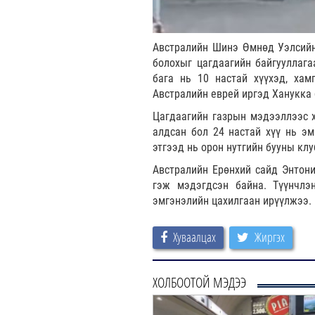
Австралийн Шинэ Өмнөд Уэлсийн 
болохыг цагдаагийн байгууллаг
бага нь 10 настай хүүхэд, хам
Австралийн еврей иргэд Ханукка
Цагдаагийн газрын мэдээллээс х
алдсан бол 24 настай хүү нь эм
этгээд нь орон нутгийн бууны кл
Австралийн Ерөнхий сайд Энтони
гэж мэдэгдсэн байна. Түүнчлэ
эмгэнэлийн цахилгаан ирүүлжээ.
Хуваалцах
Жиргэх
ХОЛБООТОЙ МЭДЭЭ