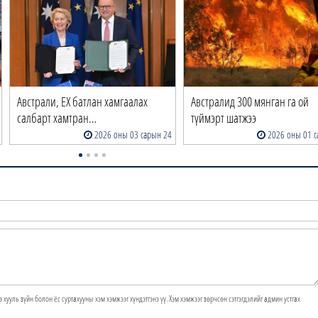
Австрали, ЕХ батлан хамгаалах
Австралид 300 мянган га ой
салбарт хамтран…
түймэрт шатжээ
2026 оны 03 сарын 24
2026 оны 01 с
э хууль зүйн болон ёс суртахууны хэм хэмжээг хүндэтгэнэ үү. Хэм хэмжээг зөрчсөн сэтгэгдэлийг админ устгах