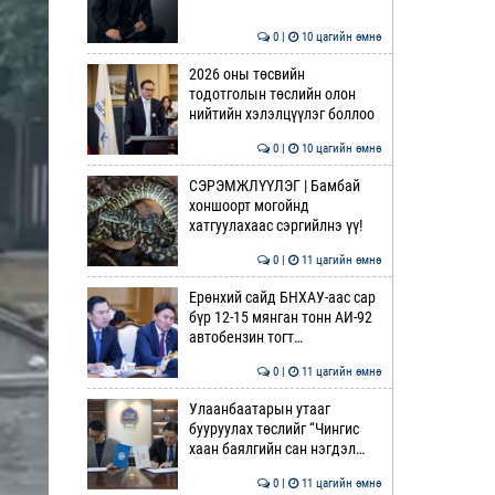
0 |
10 цагийн өмнө
2026 оны төсвийн
тодотголын төслийн олон
нийтийн хэлэлцүүлэг боллоо
0 |
10 цагийн өмнө
СЭРЭМЖЛҮҮЛЭГ | Бамбай
хоншоорт могойнд
хатгуулахаас сэргийлнэ үү!
0 |
11 цагийн өмнө
Ерөнхий сайд БНХАУ-аас сар
бүр 12-15 мянган тонн АИ-92
автобензин тогт…
0 |
11 цагийн өмнө
Улаанбаатарын утааг
бууруулах төслийг “Чингис
хаан баялгийн сан нэгдэл…
0 |
11 цагийн өмнө