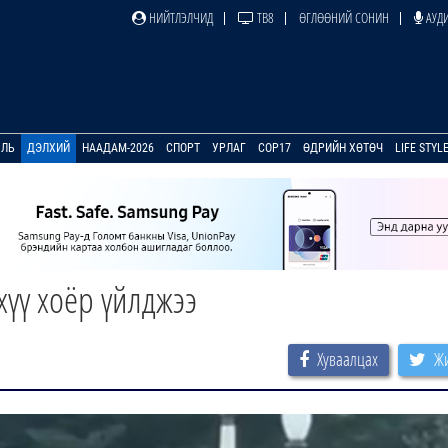
НИЙТЛЭЛЧИД
ТВ8
ӨГЛӨӨНИЙ СОНИН
АУДИ
УЛЬ
ДЭЛХИЙ
НААДАМ-2026
СПОРТ
УРЛАГ
COP17
ӨДРИЙН ХӨТӨЧ
LIFE STYL
хүү хоёр үйлджээ
Хуваалцах
Жи