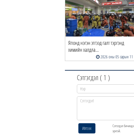
Японд нэгэн этгээд галт тэргэнд
химийн халдла…
2026 оны 05 сарын 11
Сэтгэгдэл (
1
)
Сэтгэгдэл бичихдэ
Илгээх
эрхтэй.