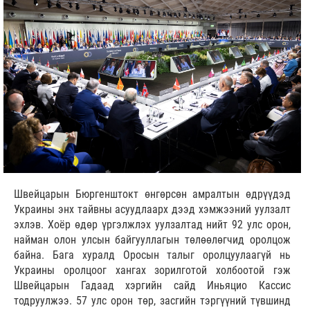
Швейцарын Бюргенштокт өнгөрсөн амралтын өдрүүдэд
Украины энх тайвны асуудлаарх дээд хэмжээний уулзалт
эхлэв. Хоёр өдөр үргэлжлэх уулзалтад нийт 92 улс орон,
найман олон улсын байгууллагын төлөөлөгчид оролцож
байна. Бага хуралд Оросын талыг оролцуулаагүй нь
Украины оролцоог хангах зорилготой холбоотой гэж
Швейцарын Гадаад хэргийн сайд Иньяцио Кассис
тодруулжээ. 57 улс орон төр, засгийн тэргүүний түвшинд