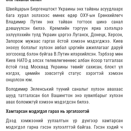
Швейцарын Бюргенштокт Украины энх тайвны асуудлаарх
бага хурал эхлэхээс өмнөх өдөр ОХУ-ын Ерөнхийлөгч
Владимир Путин энх тайван тогтоох шинэ санал
дэвшүүлсэн билээ. Кремлийн тэргүүн яриа хэлэлцээ
эхлүүлэхийн тулд Украин цэргээ Луганск, Донецк, Херсон,
Запорож мужаас гаргах ёстой хэмээн мэдэгджээ. Киев
энэхүү болзлыг хүлээн авбал цэргийн ажиллагааг даруй
зогсооход бэлэн буйгаа В.Путин илэрхийлсэн. Тэрбээр мөн
Киев НАТО-д элсэх төлөвлөгөөнөөс албан ёсоор татгалзах
ёстой гээд Москвад Украины төвийг сахисан, блокт үл
нэгдэх, цөмийн зэвсэггүй статус хэрэгтэй хэмээн
онцолсон юм.
Володимир Зеленський түүний саналыг хүлээн авахаас
шууд татгалзсан бол Вашингтон энэ хувилбарыг хүлээн
авах боломжгүй хэмээн мэдэгдсэн билээ.
Хамтарсан мэдэгдэл гарах нь эргэлзээтэй
Дээд хэмжээний уулзалтын үр дүнгээр хамтарсан
мэдэгдэл гарна гэсэн хүлээлттэй байгаа. Гэсэн хэдий ч