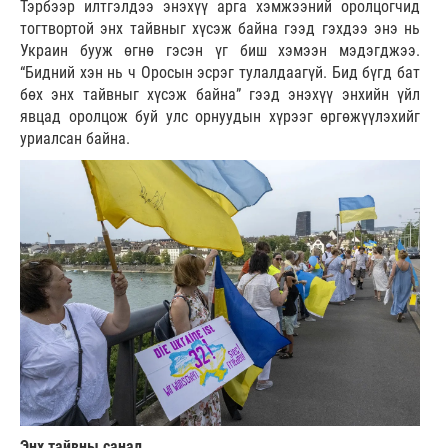
Тэрбээр илтгэлдээ энэхүү арга хэмжээний оролцогчид
тогтвортой энх тайвныг хүсэж байна гээд гэхдээ энэ нь
Украин бууж өгнө гэсэн үг биш хэмээн мэдэгджээ.
“Бидний хэн нь ч Оросын эсрэг тулалдаагүй. Бид бүгд бат
бөх энх тайвныг хүсэж байна” гээд энэхүү энхийн үйл
явцад оролцож буй улс орнуудын хүрээг өргөжүүлэхийг
уриалсан байна.
Энх тайвны санал