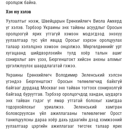
оролцож байна.
Хэн юу хэлэв
Уулзалтыг нээж, Швейцарын Ерөнхийлөгч Виола Амхерд
үг хэлэв. Тэрбээр Украины энх тайвны асуудлыг Оросын
оролцоогүй ярих утгагүй хэмээн мэдэгдээд энэхүү
уулзалтаар тус үйл явцад Оросыг хэрхэн оролцуулах
талаар хэлэлцэнэ хэмээн онцолжээ. Мөргөлдөөнийг урт
хугацаанд шийдвэрлэхийн тулд хоёр талын ашиг
сонирхлыг авч үзэх, Бюргенштокт хийсэн анхны алхмыг
үргэлжлүүлэх шаардлагатай гэжээ.
Украины Ерөнхийлөгч Володимир Зеленський хэлсэн
үгэндээ Бюргенштокт Оросын төлөөлөгчид байхгүй
байгааг дурдаад Москваг энх тайван тогтоох сонирхолгүй
байгаад буруутгав. Тэрбээр оролцогчдод хандан, шударга
энх тайван гэдэг үг ямар утгатай болохыг хамтдаа
тодорхойлохыг уриалжээ. Зеленський хамтран
боловсруулсан үйл ажиллагааны төлөвлөгөөг Орост
танилцуулсны дараа хоёр дахь удаагийн дээд хэмжээний
уулзалтаар цэргийн ажиллагааг төгсгөх талаар ярих