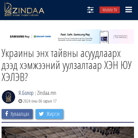
Mobile TV
НИЙТЛЭЛЧИД
ТВ8
Украины энх тайвны асуудлаарх
ӨГЛӨӨНИЙ СОНИН
АУДИО ЗОХИОЛ
дээд хэмжээний уулзалтаар ХЭН ЮУ
ЗИНДАА СЭТГҮҮЛ
ХЭЛЭВ?
Я.Болор
Zindaa.mn
|
2024 оны 06 сарын 17
Хуваалцах
Жиргэх