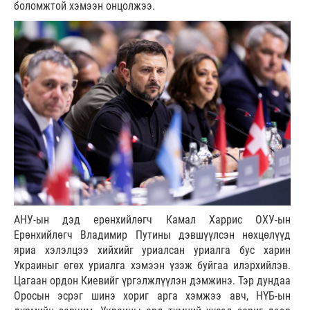
боломжтой хэмээн онцолжээ.
АНУ-ын дэд ерөнхийлөгч Камал Харрис ОХУ-ын
Ерөнхийлөгч Владимир Путины дэвшүүлсэн нөхцөлүүд
яриа хэлэлцээ хийхийг уриалсан уриалга бус харин
Украиныг өгөх уриалга хэмээн үзэж буйгаа илэрхийлэв.
Цагаан ордон Киевийг үргэлжлүүлэн дэмжинэ. Тэр дундаа
Оросын эсрэг шинэ хориг арга хэмжээ авч, НҮБ-ын