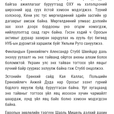
байгаа ажиллагааг буруутгаад ОХУ нь хэлэлцээний
ширээний ард суух ёстой хэмээн мэдэгджээ. Түүний
хэлснээр, Кени улс тус мөргөлдөөний эдийн засгийн үр
дагаврыг амсаж байна. Мөргөлдөөний улмаас дэлхийн
зах зээл дээрх бордооны үнэ огцом нэмэгдэж,
нийлүүлэлтэд саад гарч байна. Гэсэн хэдий ч Оросын
активыг дураар захиран зарцуулах нь хууль бус бөгөөд
НҮБ-ын дүрэмтэй харшилж буйг Уильям Руто сануулжээ.
Финландын Ерөнхийлөгч Александр Стубб Швейцар дахь
энэхүү уулзалт нь энх тайванд ойртох анхны алхам болох
боломжтой. Украин улс энх тайван тогтоох үйл явцыг
хүчний байр сууриас эхлүүлж байна гэж Стубб онцолжээ.
Эстонийн Ерөнхий сайд Кая Каллас, Польшийн
Ерөнхийлөгч Анжей Дуда нар Оросыг эзэнт гүрний
бодлого явуулж буйд буруутгасан байна. Урт хугацаанд
энх тайвныг тогтоох үйл явц ихээхэн хүчин чармайлт
шаардаж, хүнд үйл явц байх болно хэмээн мэдэгдсэн
байна.
Европын зөвлөлийн тэргүүн Шарль Мишель дэлхий дахин