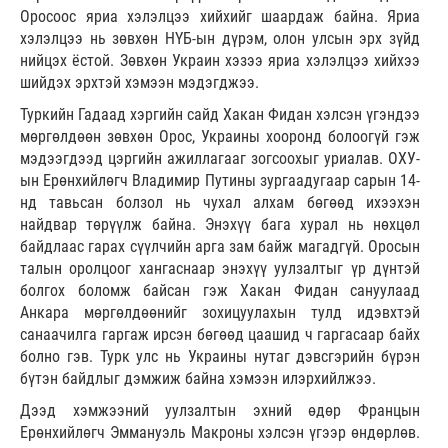
Оросоос яриа хэлэлцээ хийхийг шаардаж байна. Яриа
хэлэлцээ нь зөвхөн НҮБ-ын дүрэм, олон улсын эрх зүйд
нийцэх ёстой. Зөвхөн Украин хэзээ яриа хэлэлцээ хийхээ
шийдэх эрхтэй хэмээн мэдэгджээ.
Туркийн Гадаад хэргийн сайд Хакан Фидан хэлсэн үгэндээ
мөргөлдөөн зөвхөн Орос, Украины хооронд болоогүй гэж
мэдээгдээд цэргийн ажиллагааг зогсоохыг уриалав. ОХУ-
ын Ерөнхийлөгч Владимир Путины зургаадугаар сарын 14-
нд тавьсан болзол нь чухал алхам бөгөөд ихээхэн
найдвар төрүүлж байна. Энэхүү бага хурал нь нөхцөл
байдлаас гарах сүүлчийн арга зам байж магадгүй. Оросын
талын оролцоог хангаснаар энэхүү уулзалтыг үр дүнтэй
болгох боломж байсан гэж Хакан Фидан сануулаад
Анкара мөргөлдөөнийг зохицуулахын тулд идэвхтэй
санаачилга гаргаж ирсэн бөгөөд цаашид ч гаргасаар байх
болно гэв. Турк улс нь Украины нутаг дэвсгэрийн бүрэн
бүтэн байдлыг дэмжиж байна хэмээн илэрхийлжээ.
Дээд хэмжээний уулзалтын эхний өдөр Францын
Ерөнхийлөгч Эммануэль Макроны хэлсэн үгээр өндөрлөв.