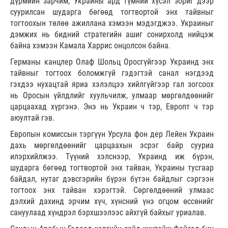
дүрмийн зарчим, Украины ард түмний хүсэл зориг дээр
суурилсан шударга бөгөөд тогтвортой энх тайвныг
тогтоохын төлөө ажиллана хэмээн мэдэгджээ. Украиныг
дэмжих нь бидний стратегийн ашиг сонирхолд нийцэж
байна хэмээн Камала Харрис онцолсон байна.
Германы канцлер Олаф Шольц Оросгүйгээр Украинд энх
тайвныг тогтоох боломжгүй гэдэгтэй санал нэгдээд
гэхдээ нухацтай яриа хэлэлцээ хийлгүйгээр гал зогсоох
нь Оросын үйлдлийг хуульчилж, улмаар мөргөлдөөнийг
царцаахад хүргэнэ. Энэ нь Украин ч тэр, Европт ч тэр
аюултай гэв.
Европын комиссын тэргүүн Урсула фон дер Лейен Украин
дахь мөргөлдөөнийг царцаахын эсрэг байр сууриа
илэрхийлжээ. Түүний хэлснээр, Украинд иж бүрэн,
шударга бөгөөд тогтвортой энх тайван, Украины тусгаар
байдал, нутаг дэвсгэрийн бүрэн бүтэн байдлыг сэргээн
тогтоох энх тайван хэрэгтэй. Сөргөлдөөний улмаас
дэлхий дахинд эрчим хүч, хүнсний үнэ огцом өссөнийг
сануулаад хүндрэл бэрхшээлээс айхгүй байхыг уриалав.