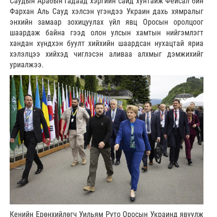
Саудын Арабын Гадаад хэргийн сайд хунтайж Фейсал бин
Фархан Аль Сауд хэлсэн үгэндээ Украин дахь хямралыг
энхийн замаар зохицуулах үйл явц Оросын оролцоог
шаардаж байна гээд олон улсын хамтын нийгэмлэгт
хандан хүндхэн буулт хийхийн шаардсан нухацтай яриа
хэлэлцээ хийхэд чиглэсэн аливаа алхмыг дэмжихийг
уриалжээ.
Кенийн Ерөнхийлөгч Уильям Руто Оросын Украинд явуулж