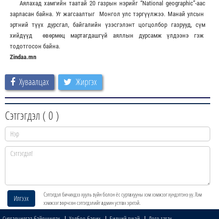
Аялахад хамгийн таатай 20 газрын нэрийг “National geographic”-аас
зарласан байна. Уг жагсаалтыг Монгол улс тэргүүлжээ. Манай улсын
эртний түүх дурсгал, байгалийн үзэсгэлэнт цогцолбор газрууд, сүм
хийдүүд өвөрмөц мартагдашгүй аяллын дурсамж үлдээнэ гэж
тодотгосон байна.
Zindaa.mn
Хуваалцах
Жиргэх
Сэтгэгдэл (
0
)
Сэтгэгдэл бичихдээ хууль зүйн болон ёс суртахууны хэм хэмжээг хүндэтгэнэ үү. Хэм
Илгээх
хэмжээг зөрчсөн сэтгэгдэлийг админ устгах эрхтэй.
Сурталчилгаа байршуулах
Холбоо барих
Бидний тухай
Лого татах