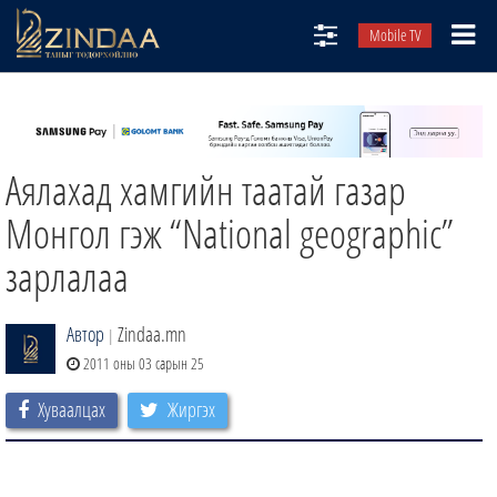
Mobile TV
НИЙТЛЭЛЧИД
ТВ8
Аялахад хамгийн таатай газар
ӨГЛӨӨНИЙ СОНИН
АУДИО ЗОХИОЛ
Монгол гэж “National geographic”
ЗИНДАА СЭТГҮҮЛ
зарлалаа
Автор
Zindaa.mn
|
2011 оны 03 сарын 25
Хуваалцах
Жиргэх