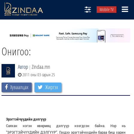
Mobile TV
НИЙТЛЭЛЧИД
ТВ8
Онигоо:
ӨГЛӨӨНИЙ СОНИН
АУДИО ЗОХИОЛ
Автор
Zindaa.mn
|
ЗИНДАА СЭТГҮҮЛ
2011 оны 03 сарын 25
Хуваалцах
Жиргэх
Эрэгтэйчүүдийн дэлгүүр
Саяхан нэгэн өвөрмөц дэлгүүр нээгдсэн байна. Нэр нь
“ЭРЭГТЭЙЧҮҮДИЙН ДЭЛГҮҮР”. Гэхдээ эрэгтэйчүүдийн бараа биш харин