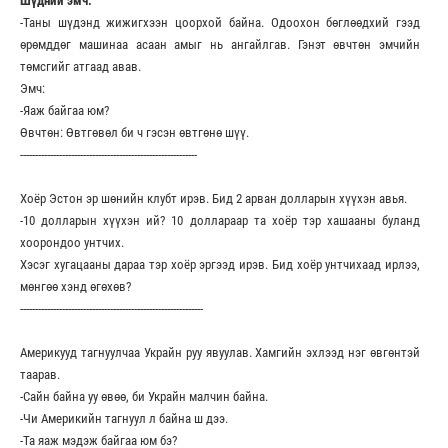
Шүдний эмч:
-Таны шүдэнд жижигхээн цоорхой байна. Одоохон бөглөөдхий гээд
өрөмддөг машинаа асаан амыг нь ангайлгав. Гэнэт өвчтөн эмчийн
төмсгийг атгаад авав.
Эмч:
-Яаж байгаа юм?
Өвчтөн: Өвтгөвөл би ч гэсэн өвтгөнө шүү.
-----------------------------------------------------------
Хоёр Эстон эр шөнийн клубт ирэв. Бид 2 арван долларын хүүхэн авья.
-10 долларын хүүхэн ий? 10 доллараар та хоёр тэр хашааны буланд
хоорондоо унтчих.
Хэсэг хугацааны дараа тэр хоёр эргээд ирэв. Бид хоёр унтчихаад ирлээ,
мөнгөө хэнд өгөхөв?
-------------------------------------------------------------
Америкууд тагнуулчаа Украйн руу явуулав. Хамгийн эхлээд нэг өвгөнтэй
таарав.
-Сайн байна уу өвөө, би Украйн малчин байна.
-Чи Америкийн тагнуул л байна ш дээ.
-Та яаж мэдэж байгаа юм бэ?