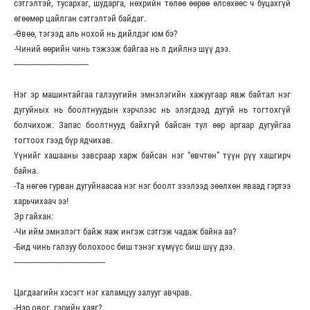
сэтгэлтэй, тусархаг, шударга, нөхрийн төлөө өөрөө өлсөхөөс ч буцахгүй
өгөөмөр цайлган сэтгэлтэй байдаг.
-Өвөө, тэгээд аль нохой нь дийлдэг юм бэ?
-Чиний өөрийн чинь тэжээж байгаа нь л дийлнэ шүү дээ.
------------------------------------
Нэг эр машинтайгаа галзуугийн эмнэлэгийн хажуугаар явж байтал нэг
дугуйных нь боолтнуудын хэрчлээс нь элэгдээд дугуй нь тогтохгүй
болчихож. Запас боолтнууд байхгүй байсан тул өөр аргаар дугуйгаа
тогтоох гээд бүр ядчихав.
Үүнийг хашааны завсраар харж байсан нэг “өвчтөн” түүн рүү хашгирч
байна.
-Та нөгөө гурван дугуйнаасаа нэг нэг боолт зээлээд зөөлхөн яваад гэртээ
харьчихаач ээ!
Эр гайхан:
-Чи ийм эмнэлэгт байж яаж ингэж сэтгэж чадаж байна аа?
-Бид чинь галзуу болохоос биш тэнэг хүмүүс биш шүү дээ.
--------------------------------------------
Цагдаагийн хэсэгт нэг халамцуу залууг авчрав.
-Нэр овог, гэрийн хаяг?