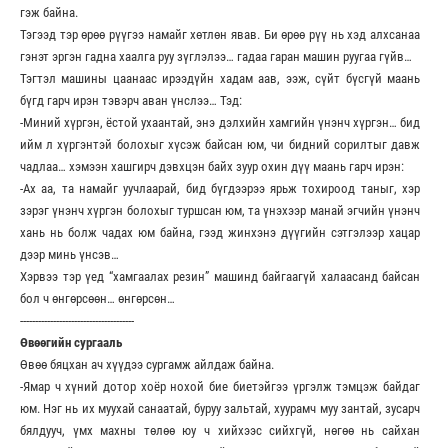
гэж байна.
Тэгээд тэр өрөө рүүгээ намайг хөтлөн явав. Би өрөө рүү нь хэд алхсанаа
гэнэт эргэн гадна хаалга руу зүглэлээ… гадаа гаран машин руугаа гүйв…
Тэгтэл машины цаанаас ирээдүйн хадам аав, ээж, сүйт бүсгүй маань
бүгд гарч ирэн тэвэрч аван үнслээ… Тэд:
-Миний хүргэн, ёстой ухаантай, энэ дэлхийн хамгийн үнэнч хүргэн… бид
ийм л хүргэнтэй болохыг хүсэж байсан юм, чи бидний сорилтыг давж
чадлаа… хэмээн хашгирч дэвхцэн байх зуур охин дүү маань гарч ирэн:
-Ах аа, та намайг уучлаарай, бид бүгдээрээ ярьж тохироод таныг, хэр
зэрэг үнэнч хүргэн болохыг туршсан юм, та үнэхээр манай эгчийн үнэнч
хань нь болж чадах юм байна, гээд жинхэнэ дүүгийн сэтгэлээр хацар
дээр минь үнсэв…
Хэрвээ тэр үед “хамгаалах резин” машинд байгаагүй халаасанд байсан
бол ч өнгөрсөөн… өнгөрсөн…
--------------------------------------
Өвөөгийн сургааль
Өвөө бяцхан ач хүүдээ сургамж айлдаж байна.
-Ямар ч хүний дотор хоёр нохой бие биетэйгээ үргэлж тэмцэж байдаг
юм. Нэг нь их муухай санаатай, буруу зальтай, хуурамч муу зантай, зусарч
бялдууч, үмх махны төлөө юу ч хийхээс сийхгүй, нөгөө нь сайхан