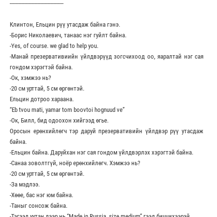
-------------------------------------
Клинтон, Ельцин рүү утасдаж байна гэнэ.
-Борис Николаевич, танаас нэг гуйлт байна.
-Yes, of course. we glad to help you.
-Манай презервативиийн үйлдвэрүүд зогсчихоод оо, яаралтай нэг сая
гондом хэрэгтэй байна.
-Ок, хэмжээ нь?
-20 см урттай, 5 см өргөнтэй.
Ельцин дотроо хараана.
“Eb tvou mati, yamar tom boovtoi hognuud ve”
-Ок, Билл, бид одоохон хийгээд өгье.
Оросын ерөнхийлөгч тэр даруй презервативийн үйлдвэр рүү утасдаж
байна.
-Ельцин байна. Даруйхан нэг сая гондом үйлдвэрлэх хэрэгтэй байна.
-Санаа зоволтгүй, ноёр ерөнхийлөгч. Хэмжээ нь?
-20 см урттай, 5 см өргөнтэй.
-За мэдлээ.
-Хөөе, бас нэг юм байна.
-Таныг сонсож байна.
-Тэгээд уутан дээр нь “Made in Russia, size medium” гээд биччихээрэй.