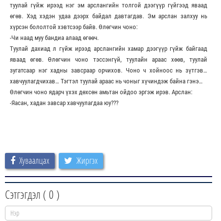
туулай гүйж ирээд нэг эм арслангийн толгой дээгүүр гүйгээд яваад
өгөв. Хэд хэдэн удаа дээрх байдал давтагдав. Эм арслан залхуу нь
хүрсэн бололтой хэвтсээр байв. Өлөгчин чоно:
-Чи наад муу бандиа алаад өгөөч.
Туулай дахиад л гүйж ирээд арслангийн хамар дээгүүр гүйж байгаад
яваад өгөв. Өлөгчин чоно тэссэнгүй, туулайн араас хөөв, туулай
зугатсаар нэг хадны завсраар орчихов. Чоно ч хойноос нь зүтгэв…
хавчуулагдчихав… Тэгтэл туулай араас нь чоныг хүчиндэж байна гэнэ…
Өлөгчин чоно ядарч үхэх дөхсөн амьтан ойдоо эргэж ирэв. Арслан:
-Яасан, хадан завсар хавчуулагдаа юу???
Хуваалцах
Жиргэх
Сэтгэгдэл (
0
)