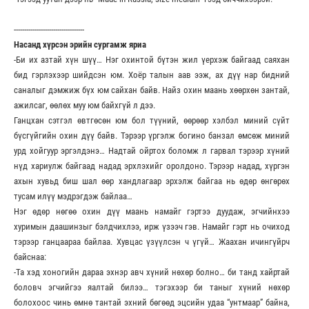
----------------------------------
Насанд хүрсэн эрийн сургамж яриа
-Би их азтай хүн шүү… Нэг охинтой бүтэн жил үерхэж байгаад саяхан
бид гэрлэхээр шийдсэн юм. Хоёр талын аав ээж, ах дүү нар бидний
саналыг дэмжиж бүх юм сайхан байв. Найз охин маань хөөрхөн зантай,
ажилсаг, өөлөх муу юм байхгүй л дээ.
Ганцхан сэтгэл өвтгөсөн юм бол түүний, өөрөөр хэлбэл миний сүйт
бүсгүйгийн охин дүү байв. Тэрээр үргэлж богино банзал өмсөж миний
урд хойгуур эргэлдэнэ… Надтай ойртох боломж л гарвал тэрээр хүний
нүд хариулж байгаад надад эрхлэхийг оролдоно. Тэрээр надад, хүргэн
ахын хувьд биш шал өөр хандлагаар эрхэлж байгаа нь өдөр өнгөрөх
тусам илүү мэдрэгдэж байлаа…
Нэг өдөр нөгөө охин дүү маань намайг гэртээ дуудаж, эгчийнхээ
хуримын даашинзыг бэлдчихлээ, ирж үзээч гэв. Намайг гэрт нь очиход
тэрээр ганцаараа байлаа. Хувцас үзүүлсэн ч үгүй… Жаахан ичингүйрч
байснаа:
-Та хэд хоногийн дараа эхнэр авч хүний нөхөр болно… би танд хайртай
боловч эгчийгээ яалтай билээ… тэгэхээр би таныг хүний нөхөр
болохоос чинь өмнө тантай эхний бөгөөд эцсийн удаа “унтмаар” байна,