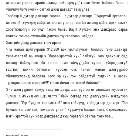
эхнэртээ үнэнч, гэрийн ажилд сайн эрчүүд” гэсэн бичиг байлаа. Гэсэн ч
үйлчлүүлэгч эмийн сэтгэл дээд давхарт тэмүүлэв.
Тэрбээр 5 дугаар давхарт гарлаа… 5 дугаар давхарт “Тодорхой эрхэлсэн
ажилтай, хүүхдэд хайрт эхнэртээ үнэнч, гэрийн ажилд сайн, архи тамхи
хэрэглэдэггүй эрчүүд” гэсэн байв. Bay!!! Хүүхэн энэ давхраас бараа
сонгох гэснээ сүүлчийн давхар руу гарахаар шийдэв.
Хамгийн дээд давхарт гарч иртэл:
“-Та манай дэлгүүрийн 312.869 дэх үйлчлүүлэгч боллоо. Энэ давхарт
харамсалтай нь ямар ч “бараа-эрэгтэй хүн” байхгүй, энэ давхрыг бид
яагаад байгуулсан бэ гэвэл, эмэгтэйчүүдийн хүсэл гүйцэгдэшгүй
гэдгийг дахин батлахыг хүссэн юм. Таныг манай дэлгүүрээр
үйлчлүүлсэнд баярлаа. Төгс эр хүн гэж байдаггүй гэдгийг Та насан
туршдаа санаж яваарай!!!” гэсэн бичиг өлгөөтэй байлаа!!!
Энэ дэлгүүрийн хажуу талд нь дээрх дэлгүүртэй яг адилхан журамтай
“ЭМЭГТЭЙЧҮҮДИЙН ДЭЛГҮҮР” байх бөгөөд тэр дэлгүүрийн нэгдүгээр
давхарт “Гэр бүлдээ халамжтай” эмэгтэйчүүд, хоёрдугаар давхарт “Гэр
бүлдээ халамжтай, нөхөртөө үнэнч” хүүхнүүд байдаг гэнэ. Одоохондоо
нэг ч эрэгтэй хүн хоёр давхраас дээш гараагүй байгаа гэнэ лээ…
-------------------------------------------------------------