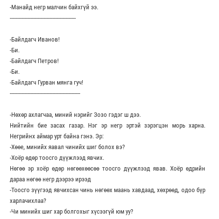
-Манайд негр малчин байхгүй ээ.
---------------------------------------------
-Байлдагч Иванов!
-Би.
-Байлдагч Петров!
-Би.
-Байлдагч Гурван мянга гуч!
------------------------------------------------
-Нөхөр ахлагчаа, миний нэрийг Зозо гэдэг ш дээ.
Нийтийн бие засах газар. Нэг эр негр эртэй зэрэгцэн морь харна.
Негрийнх аймар урт байна гэнэ. Эр:
-Хөөе, минийх яавал чинийх шиг болох вэ?
-Хоёр өдөр тоосго дүүжлээд явчих.
Нөгөө эр хоёр өдөр нөгөөхөөсөө тоосго дүүжлээд явав. Хоёр өдрийн
дараа нөгөө негр дээрээ ирээд
-Тоосго зүүгээд явчихсан чинь нөгөөх маань хавдаад, хөхрөөд, одоо бүр
харлачихлаа?
-Чи минийх шиг хар болгохыг хүсээгүй юм уу?