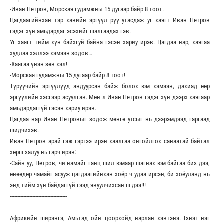
-Иван Петров, Морская гудамжны 15 дугаар байр 8 тоот.
Цагдаагийнхан тэр хавийн эргүүл рүү утасдаж уг хаягт Иван Петров
гэдэг хүн амьдардаг эсэхийг шалгаадах гэв.
Уг хаягт тийм хүн байхгуй байна гэсэн хариу ирэв. Цагдаа нар, хаягаа
худлаа хэллээ хэмээн зодов…
-Хаягаа үнэн зөв хэл!
-Морская гудамжны 15 дугаар байр 8 тоот!
Түрүүчийн эргүүлүүд андуурсан байж болох юм хэмээн, дахиад өөр
эргүүлийн хэсгээр асуулгав. Мөн л Иван Петров гэдэг хүн дээрх хаягаар
амьдардаггүй гэсэн хариу ирэв.
Цагдаа нар Иван Петровыг зодож мөнгө утсыг нь дээрэмдээд гаргаад
шидчихэв.
Иван Петров арай гэж гэртээ ирэн хаалгаа онгойлгох санаатай байтал
хөрш залуу нь гарч ирэв:
-Сайн уу, Петров, чи намайг ганц шил юмаар шагнах юм байгаа биз дээ,
өнөөдөр чамайг асууж цагдаагийнхан хоёр ч удаа ирсэн, би хоёуланд нь
энд тийм хүн байдаггүй гээд явуулчихсан ш дээ!!!
--------------------------------------
Африкийн ширэнгэ, Амьтад ойн цоорхойд нарлан хэвтэнэ. Гзнэт нэг