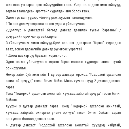
жинхэнэ утгаараа эрэгтэйчүүдийнх гэнэ. Учир нь эндээс эмэгтэйчүүд,
өөртөө таалагдсан эрэгтэйг худалдан авч болох гэнэ.
Одоо тус дэлгүүрээр үйлчлүүлэх журмыг танилцуулъя.
1.Та энэ дэлгүүрээр зөвхөн нэг удаа л үйлчлүүлнэ.
2.Дэлгүүр 6 давхартай бөгөөд давхар дээшлэх тусам “барааны” /
эрчүүдийн.орч/ чанар сайжирна.
З.Үйлчлүүлэгч /эмэгтэйчүүд.Орч/ аль нэг давхраас “бараа” худалдаж
авах, эсвэл дараагийн давхар руу өгсөх үүрэгтэй.
4.Доод давхар руу буцахыг хориглоно.
Одоо нэгэн үйлчлүүлэгч хэрхэн бараа сонгож худалдан авсан тухай
сонирхуулъя.
Нөхөр хайж буй эмэгтэйг 1 дүгээр давхарт ороход “Тодорхой эрхэлсэн
ажилтай эрчүүд” гэсэн бичиг байж. Мань хүүхэн шууд 2 дугаар давхарт
гарав.
Тэнд “Тодорхой эрхэлсэн ажилтай, хүүхдэд хайртай эрчүүд” гэсэн бичиг
байлаа.
Хүүхэн 3 дугаар давхарт гарав. Тэнд “Тодорхой эрхэлсэн ажилтай,
хүүхдэд хайртай, эхнэртээ үнэнч эрчүүд” гэсэн бичиг байхыг харан
зогтуссан боловч дээш өгслөө.
4 дүгээр давхарт “Тодорхой эрхэлсэн ажилтай, хүүхдэд хайртай,