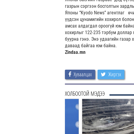
газрын сэргээн босголтын зардл
Японы “Kyodo News” агентлаг өчи
үүдсэн цунамигийн хохирол болон
амсах алдагдал ороогүй юм байна
хохирлыг 122-235 тэрбум доллар 
буурна гэнэ. Энэ удаагийн газар 
даваад байгаа юм байна.
Zindaa.mn
Хуваалцах
Жиргэх
ХОЛБООТОЙ МЭДЭЭ