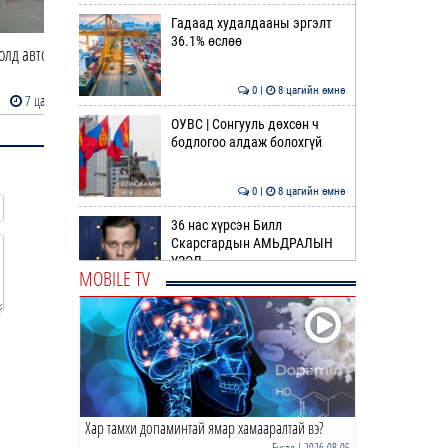
Гадаад худалдааны эргэлт
36.1% өслөө
машин
Хог шатаах үйлдвэр барих газраас
АНУ-ын Ерөнхийлөгч а
146 нэгж тал…
Байдены хавдар үс…
0 |
8 цагийн өмнө
йн өмнө
7 цагийн өмнө
ОУВС | Сонгууль дөхсөн ч
бодлогоо алдаж болохгүй
0 |
8 цагийн өмнө
36 нас хүрсэн Билл
Скарсгардын АМЬДРАЛЫН
ҮЗЭЛ
MOBILE TV
0 |
10 цагийн өмнө
ӨРНИЙН ЗУРХАЙ |
Жинлүүрийнхний бүтээлч
байдал нэмэгдэнэ
0 |
11 цагийн өмнө
Хар тамхи допаминтай ямар хамааралтай вэ?
ӨГЛӨӨНИЙ МЭНД!
Бусад
| 2026-08-05