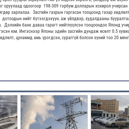
ыг оруулаад одоогоор 198-309 тэрбум долларын хохирол учирсан
гдөр зарлалаа. Засгийн газрын гаргасан тооцоонд газар хөдлөл
 дотоодын нийт бүтээгдэхүүн, аж үйлдвэр, худалдааны бууралта
. Дэлхийн банк даваа гарагт нийтлүүлсэн тооцоондоо Японд учи
гэсэн юм. Ингэснээр Японы эдийн засгийн дундаж өсөлт 0.5 хуви
хөдлөлт, цунамид амь үрэгдсэн, сураггүй болсон хүний тоо 20 мян