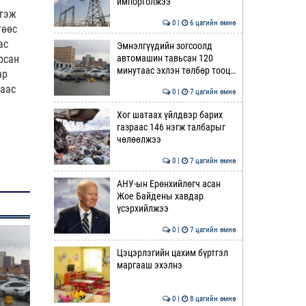
импортолжээ
 гэж
0 |
6 цагийн өмнө
төөс
ас
Эмнэлгүүдийн зогсоолд
автомашин тавьсан 120
рсан
минутаас эхлэн төлбөр тооц…
ар
гаас
0 |
7 цагийн өмнө
Хог шатаах үйлдвэр барих
газраас 146 нэгж талбарыг
чөлөөлжээ
0 |
7 цагийн өмнө
АНУ-ын Ерөнхийлөгч асан
Жое Байдены хавдар
үсэрхийлжээ
0 |
7 цагийн өмнө
Цэцэрлэгийн цахим бүртгэл
маргааш эхэлнэ
0 |
8 цагийн өмнө