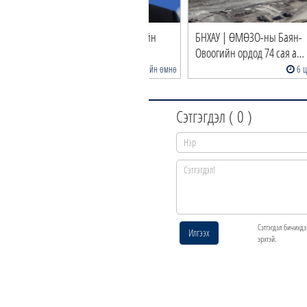
йз Энрике: Бага ч гэсэн сайн
БНХАУ | ӨМӨЗО-ны Баян-
йлс харагдаж…
Овоогийн ордод 74 сая а…
4 цагийн өмнө
6 цагийн өмнө
Сэтгэгдэл (
0
)
Сэтгэгдэл бичихдэ
Илгээх
эрхтэй.