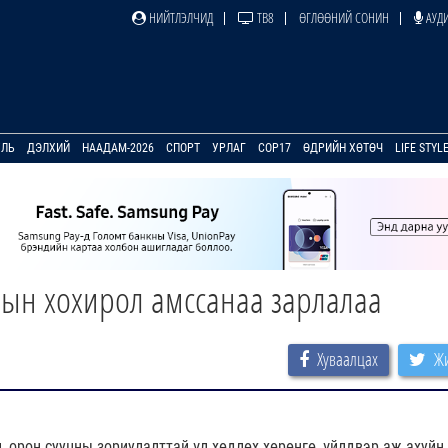
НИЙТЛЭЛЧИД
ТВ8
ӨГЛӨӨНИЙ СОНИН
АУДИ
УЛЬ
ДЭЛХИЙ
НААДАМ-2026
СПОРТ
УРЛАГ
COP17
ӨДРИЙН ХӨТӨЧ
LIFE STYL
рын хохирол амссанаа зарлалаа
Хуваалцах
Жи
, орон сууцны зориулалттай үл хөдлөх хөрөнгө, үйлдвэр аж ахуйн