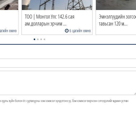
ТОО | Монгол Улс 142.6 сая
Эмнэлгүүдийн зогсоолд авто
ам.долларын эрчим …
тавьсан 120 м…
6 цагийн өмнө
7 цаги
э хууль зүйн болон ёс суртахууны хэм хэмжээг хүндэтгэнэ үү. Хэм хэмжээг зөрчсөн сэтгэгдэлийг админ устгах