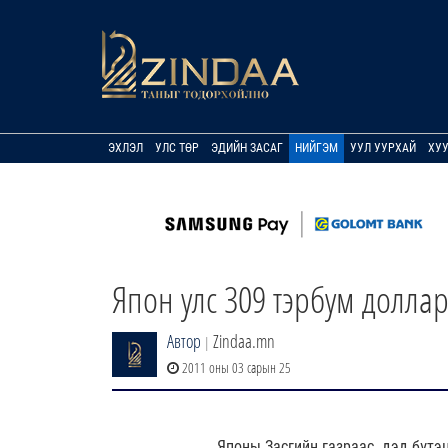
ЭХЛЭЛ
УЛС ТӨР
ЭДИЙН ЗАСАГ
НИЙГЭМ
УУЛ УУРХАЙ
ХУ
Япон улс 309 тэрбум долла
Автор
Zindaa.mn
|
2011 оны 03 сарын 25
Японы Засгийн газраас дэд бүтэц