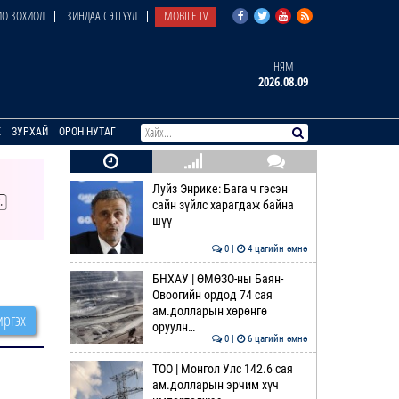
О ЗОХИОЛ
ЗИНДАА СЭТГҮҮЛ
MOBILE TV
НЯМ
2026.08.09
E
ЗУРХАЙ
ОРОН НУТАГ
Луйз Энрике: Бага ч гэсэн
сайн зүйлс харагдаж байна
шүү
0 |
4 цагийн өмнө
БНХАУ | ӨМӨЗО-ны Баян-
Овоогийн ордод 74 сая
ам.долларын хөрөнгө
ргэх
оруулн…
0 |
6 цагийн өмнө
ТОО | Монгол Улс 142.6 сая
ам.долларын эрчим хүч