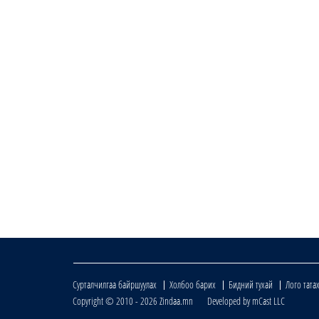
Сурталчилгаа байршуулах
Холбоо барих
Бидний тухай
Лого тата
Copyright © 2010 - 2026 Zindaa.mn Developed by mCast LLC