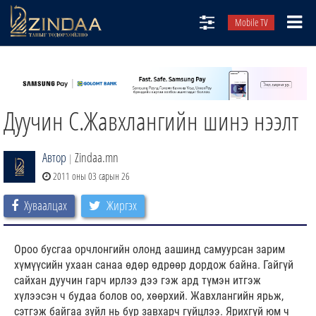
Mobile TV
НИЙТЛЭЛЧИД
ТВ8
Дуучин С.Жавхлангийн шинэ нээлт
ӨГЛӨӨНИЙ СОНИН
АУДИО ЗОХИОЛ
Автор
Zindaa.mn
|
ЗИНДАА СЭТГҮҮЛ
2011 оны 03 сарын 26
Хуваалцах
Жиргэх
Ороо бусгаа орчлонгийн олонд аашинд самуурсан зарим
хүмүүсийн ухаан санаа өдөр өдрөөр дордож байна. Гайгүй
сайхан дуучин гарч ирлээ дээ гэж ард түмэн итгэж
хүлээсэн ч будаа болов оо, хөөрхий. Жавхлангийн ярьж,
сэтгэж байгаа зүйл нь бүр завхарч гүйцлээ. Ярихгүй юм ч