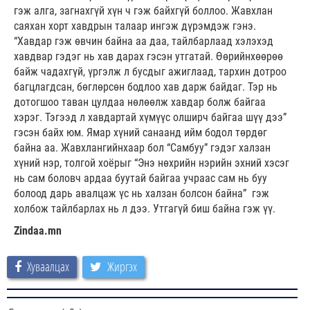
гэж алга, загнахгүй хүн ч гэж байхгүй боллоо. Жавхлан
саяхан хорт хавдрын талаар ингэж дүрэмдэж гэнэ.
“Хавдар гэж өвчин байна аа даа, тайлбарлаад хэлэхэд
хавдвар гэдэг нь хав дарах гэсэн утгатай. Өөрийнхөөрөө
байж чадахгүй, үргэлж л бусдыг ажиглаад, тархин дотроо
багцлагдсан, бөглөрсөн бодлоо хав дарж байдаг. Тэр нь
дотогшоо таван цулдаа нөлөөлж хавдар болж байгаа
хэрэг. Тэгээд л хавдартай хүмүүс олширч байгаа шүү дээ”
гэсэн байх юм. Ямар хүний санаанд ийм бодол төрдөг
байна аа. Жавхлангийнхаар бол “Самбуу” гэдэг халзан
хүний нэр, толгой хоёрыг “Энэ нөхрийн нэрийн эхний хэсэг
нь сам боловч ардаа буутай байгаа учраас сам нь буу
болоод дарь авалцаж үс нь халзан болсон байна” гэж
холбож тайлбарлах нь л дээ. Утгагүй биш байна гэж үү.
Zindaa.mn
Хуваалцах
Жиргэх