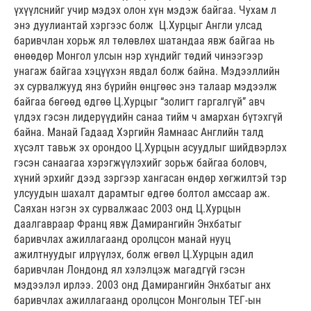
үхүүлснийг учир мэдэх олон хүн мэдэж байгаа. Чухам л
энэ дуулиантай хэргээс болж Ц.Хурцыг Англи улсад
баривчлан хорьж ял төлөвлөх шатандаа явж байгаа нь
өнөөдөр Монгол улсын нэр хүндийг төдий чинээгээр
унагаж байгаа хэцүүхэн явдал болж байна. Мэдээллийн
эх сурвалжууд янз бүрийн өнцгөөс энэ талаар мэдээлж
байгаа бөгөөд өдгөө Ц.Хурцыг “золигт гаргалгүй” авч
үлдэх гэсэн лидерүүдийн санаа тийм ч амархан бүтэхгүй
байна. Манай Гадаад Хэргийн Яамнаас Английн талд
хүсэлт тавьж эх орондоо Ц.Хурцын асуудлыг шийдвэрлэх
гэсэн санаагаа хэрэгжүүлэхийг зорьж байгаа боловч,
хүний эрхийг дээд зэргээр хангасан өндөр хөгжилтэй тэр
улсуудын шахалт дарамтыг өдгөө болтол амссаар аж.
Саяхан нэгэн эх сурвалжаас 2003 онд Ц.Хурцын
даалгавраар Франц явж Дамирангийн Энхбатыг
баривчлах ажиллагаанд оролцсон манай нууц
ажилтнуудыг илрүүлэх, болж өгвөл Ц.Хурцын адил
баривчлан Лондонд ял хэлэлцэж магадгүй гэсэн
мэдээлэл ирлээ. 2003 онд Дамирангийн Энхбатыг анх
баривчлах ажиллагаанд оролцсон Монголын ТЕГ-ын