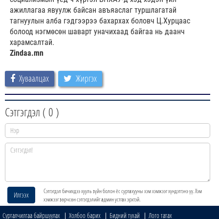
ажиллагаа явуулж байсан авъяаслаг туршлагатай
тагнуулын алба гэдгээрээ бахархах боловч Ц.Хурцаас
болоод нэгмөсөн шаварт уначихаад байгаа нь даанч
харамсалтай.
Zindaa.mn
Хуваалцах
Жиргэх
Сэтгэгдэл (
0
)
Сэтгэгдэл бичихдээ хууль зүйн болон ёс суртахууны хэм хэмжээг хүндэтгэнэ үү. Хэм
Илгээх
хэмжээг зөрчсөн сэтгэгдэлийг админ устгах эрхтэй.
Сурталчилгаа байршуулах
Холбоо барих
Бидний тухай
Лого татах