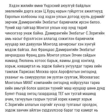
Хэдэн жилийн өмнө Үндэсний аюулгүй байдлын
зөвлөлийн дарга асан Ц.Хурц нарын гүйцэтгэх ажилтнууд
Европын холбооны хэд хэдэн улсын дотоод хууль дүрмийг
зөрчиж Дамирангийн Энхбатыг баривчилж ирсэн билээ.
Үүний хар гайгаар Монгол улсын нэр хүнд төдий
чинээгээр унаж байна. Дамирангийн Энхбатыг С.Зоригийн
амь насыг бүрэлгэсэн аллагад сэжиглэн баривчилж
нууцаар хил давуулан Монголд авчирсныг хэн хүнгүй
мэдэж байгаа. Анх Францаас Дамирангийн Энхбатыг
авчрахдааа Франц дахь Монгол улсын Элчин сайдын
яаманд Люлхень хотоос барьж, яамны доод хонгилд
хорьж, нэвширтэл нь зодож байнга унтуулдаг тариа хийн
тамлаж Парисаас Москва орох Аэрофлотын онгоцонд
ухааныг нь самууруулах эм уулган суулгаж, Москвагаас
Монголын МИАТ компанийн онгоцонд нойрсуулах тариа
хийн амьгүй болох шахсан түүнийг маш нууцаар шөнө дунд
Буянт-Ухаад онгоц газардахад ТЕГ-ын тусгай машинд
ачин, тагнуулын газрын тусгай хорих камерт хорьж
С.Зоригийн аллагын хэргийг хүчээр тулгахыг оролдон,
зодож занчин айлган сүрдүүлсээр бараг тэр камерт нь