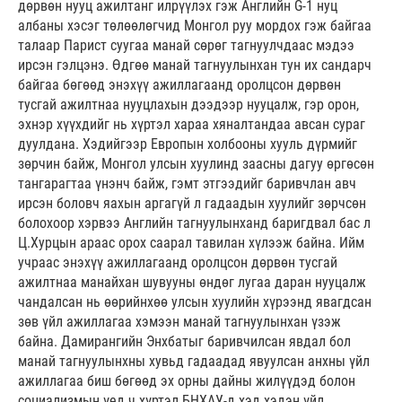
дөрвөн нууц ажилтанг илрүүлэх гэж Английн G-1 нуц
албаны хэсэг төлөөлөгчид Монгол руу мордох гэж байгаа
талаар Парист суугаа манай сөрөг тагнуулчдаас мэдээ
ирсэн гэлцэнэ. Өдгөө манай тагнуулынхан тун их сандарч
байгаа бөгөөд энэхүү ажиллагаанд оролцсон дөрвөн
тусгай ажилтнаа нууцлахын дээдээр нууцалж, гэр орон,
эхнэр хүүхдийг нь хүртэл хараа хяналтандаа авсан сураг
дуулдана. Хэдийгээр Европын холбооны хууль дүрмийг
зөрчин байж, Монгол улсын хуулинд заасны дагуу өргөсөн
тангарагтаа үнэнч байж, гэмт этгээдийг баривчлан авч
ирсэн боловч яахын аргагүй л гадаадын хуулийг зөрчсөн
болохоор хэрвээ Английн тагнуулынханд баригдвал бас л
Ц.Хурцын араас орох саарал тавилан хүлээж байна. Ийм
учраас энэхүү ажиллагаанд оролцсон дөрвөн тусгай
ажилтнаа манайхан шувууны өндөг лугаа даран нууцалж
чандалсан нь өөрийнхөө улсын хуулийн хүрээнд явагдсан
зөв үйл ажиллагаа хэмээн манай тагнуулынхан үзэж
байна. Дамирангийн Энхбатыг баривчилсан явдал бол
манай тагнуулынхны хувьд гадаадад явуулсан анхны үйл
ажиллагаа биш бөгөөд эх орны дайны жилүүдэд болон
социализмын үед ч хүртэл БНХАУ-д хэд хэдэн үйл