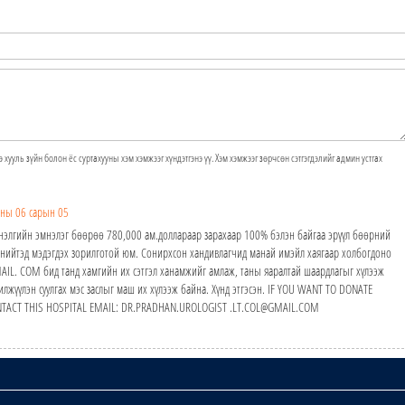
э хууль зүйн болон ёс суртахууны хэм хэмжээг хүндэтгэнэ үү. Хэм хэмжээг зөрчсөн сэтгэгдэлийг админ устгах
ны 06 сарын 05
элгийн эмнэлэг бөөрөө 780,000 ам.доллараар зарахаар 100% бэлэн байгаа эрүүл бөөрний
 нийтэд мэдэгдэх зорилготой юм. Сонирхсон хандивлагчид манай имэйл хаягаар холбогдоно
IL. COM бид танд хамгийн их сэтгэл ханамжийг амлаж, таны яаралтай шаардлагыг хүлээж
лжүүлэн суулгах мэс заслыг маш их хүлээж байна. Хүнд этгэсэн. IF YOU WANT TO DONATE
NTACT THIS HOSPITAL EMAIL: DR.PRADHAN.UROLOGIST .LT.COL@GMAIL.COM