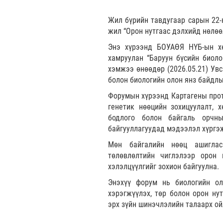
Жил бүрийн тавдугаар сарын 22-
жил “Орон нутгаас дэлхийд нөлөө
Энэ хүрээнд БОУАӨЯ НҮБ-ын хө
хамруулан “Баруун бүсийн биоло
хэмжээ өнөөдөр (2026.05.21) Увс
болон биологийн олон янз байдлы
Форумын хүрээнд Картагены прот
генетик нөөцийн зохицуулалт, х
бодлого болон байгаль орчн
байгууллагуудад мэдээлэл хүргэж
Мөн байгалийн нөөц ашигласн
төлөвлөлтийн чиглэлээр орон 
хэлэлцүүлгийг зохион байгуулна.
Энэхүү форум нь биологийн ол
хэрэгжүүлэх, төр болон орон ну
эрх зүйн шинэчлэлийн талаарх о