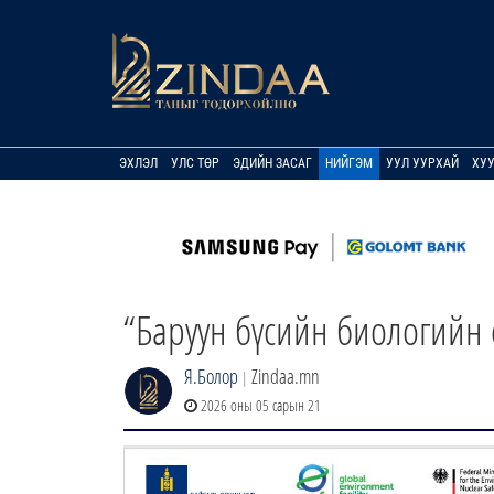
ЭХЛЭЛ
УЛС ТӨР
ЭДИЙН ЗАСАГ
НИЙГЭМ
УУЛ УУРХАЙ
ХУ
“Баруун бүсийн биологийн 
Я.Болор
Zindaa.mn
|
2026 оны 05 сарын 21