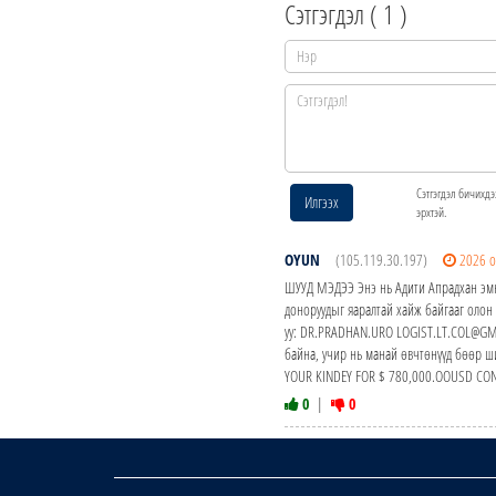
Сэтгэгдэл (
1
)
Сэтгэгдэл бичихдэ
Илгээх
эрхтэй.
OYUN
(105.119.30.197)
2026 о
ШУУД МЭДЭЭ Энэ нь Адити Апрадхан эмн
доноруудыг яаралтай хайж байгааг олон
уу: DR.PRADHAN.URO LOGIST.LT.COL@GMA
байна, учир нь манай өвчтөнүүд бөөр ши
YOUR KINDEY FOR $ 780,000.OOUSD CO
0
|
0