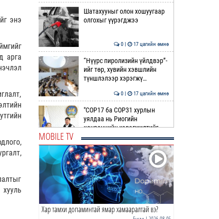
Шатахууныг олон хошуугаар
йг энэ
олгохыг үүрэгджээ
0 |
17 цагийн өмнө
ймгийг
д арга
“Нүүрс пиролизийн үйлдвэр”-
нэчлэл
ийг төр, хувийн хэвшлийн
түншлэлээр хэрэгжү…
глалт,
0 |
17 цагийн өмнө
элтийн
"COP17 ба COP31 хурлын
утгийн
уялдаа нь Риогийн
конвенцийн хэрэгжилтийг
MOBILE TV
ахиул…
длого,
0 |
17 цагийн өмнө
ргалт,
Монгол төрийн парадокс нь
шатахуун
лалтыг
 хууль
0 |
18 цагийн өмнө
Хар тамхи допаминтай ямар хамааралтай вэ?
Б.Пүрэвдагва: Найман
салбарын 103 үйлчилгээний
Бусад
| 2026-08-05