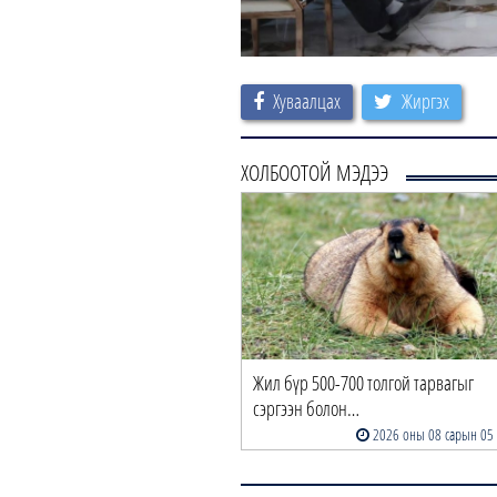
Хуваалцах
Жиргэх
ХОЛБООТОЙ МЭДЭЭ
Жил бүр 500-700 толгой тарвагыг
сэргээн болон…
2026 оны 08 сарын 05