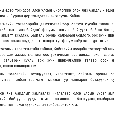
ны өдөр тохиодог Олон улсын биологийн олон янз байдлын өдри
лөх нь” уриан дор тэмдэглэн өнгөрүүлж байна.
гжлийн хөтөлбөрийн дэмжлэгтэйгээр баруун бүсийн таван а
гийн олон янз байдал” форумыг зохион байгуулж байгаа бөгөө
 аймагт эхэллээ. Байгаль орчны салбарын бодлого, эрх зүйн ши
г хамгаалах асуудлыг хэлэлцэх тус форум хоёр өдөр үргэлжилнэ.
околын хэрэгжилтийн тайлан, байгалийн нөөцийн тогтвортой аши
өрс хамгаалал, цөлжилтөөс урьдчилан сэргийлэх, нөхөн сэргэ
ы салбарын хууль, эрх зүйн шинэчлэлийн талаар орон н
, санал солилцох юм.
ы төлбөрийн зохицуулалт, хэрэгжилт, байгаль орчны бо
нутгийн албан хаагчдын мэдлэг, ур чадварыг бэхжүүлэх су
он янз байдлыг хамгаалах чиглэлээр олон улсын үүрэг ам
тгийн байгууллагуудын хамтын ажиллагааг бэхжүүлэх, салбарын
йлголтыг нэмэгдүүлэхэд ач холбогдолтой юм.