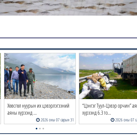
Хөвсгөл нуурын их цэвэрлэгээний
“Цэнгэг Туул-Цэвэр орчин” а
аяны хүрээнд …
хүрээнд 6.3 то…
2026 оны 07 сарын 31
2026 оны 07 с