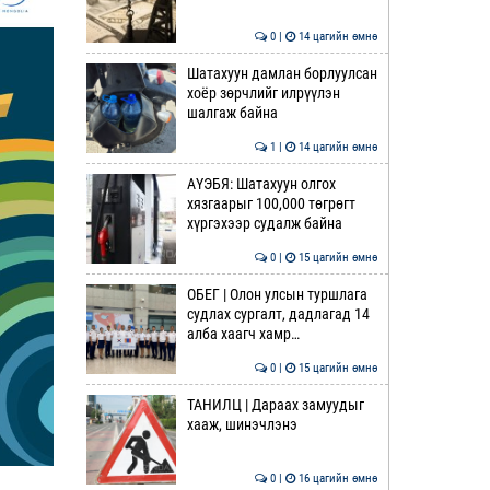
0 |
14 цагийн өмнө
Шатахуун дамлан борлуулсан
хоёр зөрчлийг илрүүлэн
шалгаж байна
1 |
14 цагийн өмнө
АҮЭБЯ: Шатахуун олгох
хязгаарыг 100,000 төгрөгт
хүргэхээр судалж байна
0 |
15 цагийн өмнө
ОБЕГ | Олон улсын туршлага
судлах сургалт, дадлагад 14
алба хаагч хамр…
0 |
15 цагийн өмнө
ТАНИЛЦ | Дараах замуудыг
хааж, шинэчлэнэ
0 |
16 цагийн өмнө