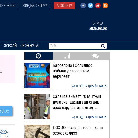
О ЗОХИОЛ
ЗИНДАА СЭТГҮҮЛ
MOBILE TV
БЯМБА
2026.08.08
E
ЗУРХАЙ
ОРОН НУТАГ
Барселона | Солилцоо
наймаа дагасан том
өөрчлөлт
0 |
12 цагийн өмнө
Сэлэнгэ аймагт 70 МВт-ын
дулааны цахилгаан станц
ирэх сард ашиглалтад …
ргэх
0 |
14 цагийн өмнө
ДОХИО | Газрын тосны ханш
өсөж эхэллээ