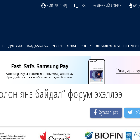
НИЙТЛЭЛЧИД
ТВ8
ӨГЛӨӨНИЙ СОНИН
АУДИ
УЛЬ
ДЭЛХИЙ
НААДАМ-2026
СПОРТ
УРЛАГ
COP17
ӨДРИЙН ХӨТӨЧ
LIFE STYL
олон янз байдал” форум эхэллээ
Хуваалцах
Жи