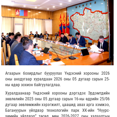
Агаарын бохирдлыг бууруулах Үндэсний хорооны 2026
оны анхдугаар хуралдаан 2026 оны 05 дугаар сарын 25-
ны өдөр зохион байгуулагдлаа.
Хуралдаанаар Үндэсний хорооны дэргэдэх Эрдэмтдийн
зөвлөлийн 2025 оны 05 дугаар сарын 16-ны өдрийн 25/06
дугаар зөвлөмжийн хэрэгжилт, цаашид авах арга хэмжээ,
Багануурын үйлдвэр технологийн парк ХК-ийн “Нүүрс-
химийн үйлдвэр” төсөл, мөн 2026-2027 оны халаалтын