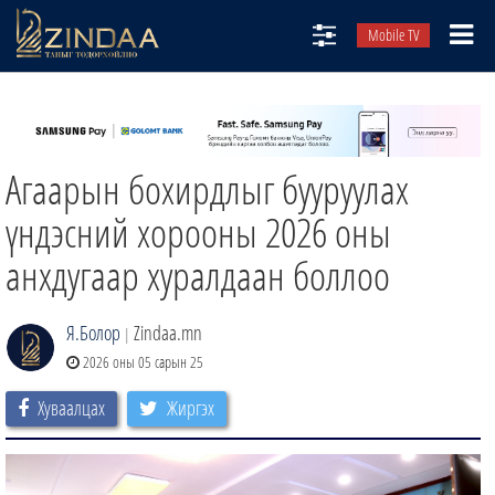
Mobile TV
НИЙТЛЭЛЧИД
ТВ8
Агаарын бохирдлыг бууруулах
ӨГЛӨӨНИЙ СОНИН
АУДИО ЗОХИОЛ
үндэсний хорооны 2026 оны
ЗИНДАА СЭТГҮҮЛ
анхдугаар хуралдаан боллоо
Я.Болор
Zindaa.mn
|
2026 оны 05 сарын 25
Хуваалцах
Жиргэх