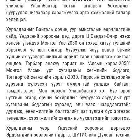
улиралд Улаанбаатар хотын агаарын бохирдлыг
бууруулах чиглэлээр хэрэгжүүлэх арга хэмжээний талаар
хэлэлцэв.
Хуралдааныг Байгаль орчин, уур амьсгалын өөрчлөлтийн
сайд, Үндэсний хорооны дэд дарга Ц.Сандаг-Очир нээж
хэлсэн үгэндээ Монгол Улс 2030 он гэхэд хатуу түлшний
хэрэглээг үе шаттайгаар бууруулж, илүү цэвэр эрчим
хүчний эх үүсвэрт шилжих зорилт тавин ажиллаж байгааг
онцлов. Тэрбээр энэхүү зорилт нь “Алсын хараа-2050”
Монгол Улсын урт хугацааны хөгжлийн бодлого,
Тогтвортой хөгжлийн зорилт-2030, Парисын хэлэлцээрийн
хүрээнд хүлээсэн үүрэг амлалттай уялдаж байгааг
тэмдэглэлээ. Мөн зөвхөн Улаанбаатар хот бус орон
нутгийн агаар, орчны бохирдлыг бууруулах асуудлыг урт
хугацааны бодлогын хүрээнд авч үзэх шаардлагатайг
дурдаж, өвөлжилтийн бэлтгэлийг цаг тулган бус эртнээс
төлөвлөж, хэрэгжилтийг хангах нь чухал гэдгийг тодотгов.
Хуралдааны үеэр Үндэсний хорооны дэргэдэх
Эрдэмтдийн зөвлөлийн дарга, ШУТИС-ийн Дулаан техник,