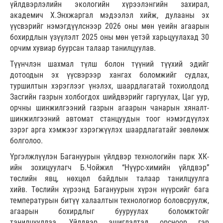
үйлдвэрлэлийн экологийн хүрээлэнгийн захирал,
академич Х.Энхжаргал мэдээлэл хийж, дулааны эх
үүсвэрийг нэмэгдүүлснээр 2026 оны мөн үеийн агаарын
бохирдлын үзүүлэлт 2025 оны мөн үетэй харьцуулахад 30
орчим хувиар буурсан талаар танилцуулав.
Түүнчлэн шахмал түлш болон түүний түүхий эдийг
дотоодын эх үүсвэрээр хангах боломжийг судлах,
туршилтын хэрэглээг үнэлэх, шаардлагатай тохиолдолд
Засгийн газрын холбогдох шийдвэрийг гаргуулах, Цаг уур,
орчны шинжилгээний газрын агаарын чанарын хяналт-
шинжилгээний автомат станцуудын тоог нэмэгдүүлэх
зэрэг арга хэмжээг хэрэгжүүлэх шаардлагатайг зөвлөмж
болголоо.
Үргэлжлүүлэн Багануурын үйлдвэр технологийн парк ХК-
ийн зохицуулагч Б.Чойжил “Нүүрс-химийн үйлдвэр”
төслийн явц, нөхцөл байдлын талаар танилцуулга
хийв. Төслийн хүрээнд Багануурын хүрэн нүүрсийг бага
температурын битүү халаалтын технологиор боловсруулж,
агаарын бохирдлыг бууруулах боломжтойг
танилцууллаа. Үйлдвэр ашиглалтад орсноор гэр