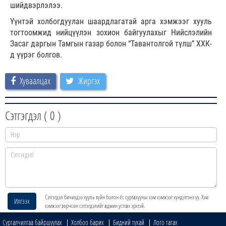
шийдвэрлэлээ.
Үүнтэй холбогдуулан шаардлагатай арга хэмжээг хууль
тогтоомжид нийцүүлэн зохион байгуулахыг Нийслэлийн
Засаг даргын Тамгын газар болон “Тавантолгой түлш” ХХК-
д үүрэг болгов.
Хуваалцах
Жиргэх
Сэтгэгдэл (
0
)
Сэтгэгдэл бичихдээ хууль зүйн болон ёс суртахууны хэм хэмжээг хүндэтгэнэ үү. Хэм
Илгээх
хэмжээг зөрчсөн сэтгэгдэлийг админ устгах эрхтэй.
Сурталчилгаа байршуулах
Холбоо барих
Бидний тухай
Лого татах