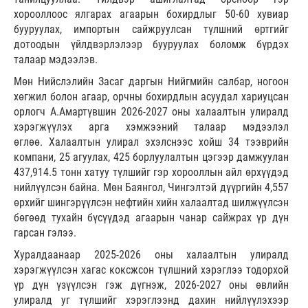
хорооллоос ялгарах агаарын бохирдлыг 50-60 хувиар
бууруулах, импортын сайжруулсан түлшний өртгийг
дотоодын үйлдвэрлэлээр бууруулах боломж бүрдэх
талаар мэдээлэв.
Мөн Нийслэлийн Засаг даргын Нийгмийн салбар, ногоон
хөгжил болон агаар, орчны бохирдлын асуудал хариуцсан
орлогч А.Амартүвшин 2026-2027 оны халаалтын улиралд
хэрэгжүүлэх арга хэмжээний талаар мэдээлэл
өглөө. Халаалтын улирал эхэлснээс хойш 34 тээврийн
компани, 25 агуулах, 425 борлуулалтын цэгээр дамжуулан
437,914.5 тонн хатуу түлшийг гэр хорооллын айл өрхүүдэд
нийлүүлсэн байна. Мөн Баянгол, Чингэлтэй дүүргийн 4,557
өрхийг шингэрүүлсэн нефтийн хийн халаалтад шилжүүлсэн
бөгөөд тухайн бүсүүдэд агаарын чанар сайжрах үр дүн
гарсан гэлээ.
Хуралдаанаар 2025-2026 оны халаалтын улиралд
хэрэгжүүлсэн хагас коксжсон түлшний хэрэглээ тодорхой
үр дүн үзүүлсэн гэж дүгнэж, 2026-2027 оны өвлийн
улиралд уг түлшийг хэрэглээнд дахин нийлүүлэхээр