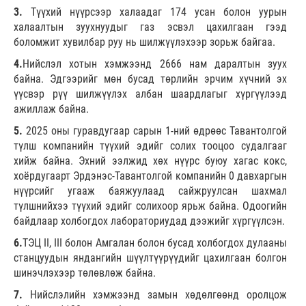
3.
Түүхий нүүрсээр халаадаг 174 усан болон уурын
халаалтын зуухнуудыг газ эсвэл цахилгаан гээд
боломжит хувилбар руу нь шилжүүлэхээр зорьж байгаа.
4.
Нийслэл хотын хэмжээнд 2666 нам даралтын зуух
байна. Эдгээрийг мөн бусад төрлийн эрчим хүчний эх
үүсвэр рүү шилжүүлэх албан шаардлагыг хүргүүлээд
ажиллаж байна.
5.
2025 оны гуравдугаар сарын 1-ний өдрөөс Тавантолгой
түлш компанийн түүхий эдийг солих тооцоо судалгааг
хийж байна. Эхний ээлжид хөх нүүрс буюу хагас кокс,
хоёрдугаарт Эрдэнэс-Тавантолгой компанийн 0 давхаргын
нүүрсийг угааж баяжуулаад сайжруулсан шахмал
түлшнийхээ түүхий эдийг солихоор ярьж байна. Одоогийн
байдлаар холбогдох лабораториудад дээжийг хүргүүлсэн.
6.
ТЭЦ II, III болон Амгалан болон бусад холбогдох дулааны
станцуудын яндангийн шүүлтүүрүүдийг цахилгаан болгон
шинэчлэхээр төлөвлөж байна.
7.
Нийслэлийн хэмжээнд замын хөдөлгөөнд оролцож