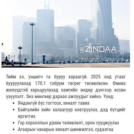
Тийм ээ, уншигч та буруу хараагүй. 2025 онд утааг
бууруулахад 170.1 тэбрум төгрөг төсөвлөсөн. Өмнөх
жилүүдтэй харьцуулахад хамгийн өндөр дүнгээр өссөн
үзүүлэлт. Энэ мөнгөөр дараах ажлуудыг хийнэ. Үүнд:
Яндангүй бүс тогтоох, хяналт тавих
Байгалийн хийн халаагуур нэвтрүүлэх, дэд бүтцийг
өргөтгөх
Гэр хорооллын дахин төлөвлөлт, орон сууцжуулах
Агаарын чанарын хяналт-шинжилгээ, судалгаа