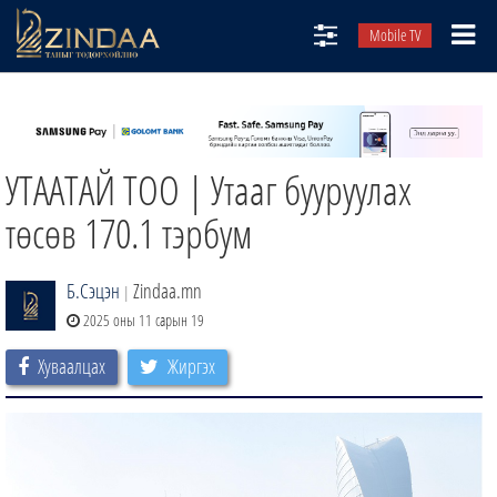
Mobile TV
НИЙТЛЭЛЧИД
ТВ8
УТААТАЙ ТОО | Утааг бууруулах
ӨГЛӨӨНИЙ СОНИН
АУДИО ЗОХИОЛ
төсөв 170.1 тэрбум
ЗИНДАА СЭТГҮҮЛ
Б.Сэцэн
Zindaa.mn
|
2025 оны 11 сарын 19
Хуваалцах
Жиргэх