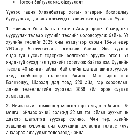
Ногоон байгууламж, ойжуулалт
Үүнээс гадна Улаанбаатар хотын агаарын бохирдлыу
бууруулахад дараах алхмуудыг хийнэ гэж тусгасан. Үүнд:
1.
Нийслэл Улаанбаатар хотын Агаар орчны бохирдлыг
бууруулах талаар хуулийг төслийг боловсруулж байна. Уг
хуулийн төслийг 2025 оны нэгдүгээр сарын 15-ны өдөр
УИХ-аар батлуулахаар ажиллаж байна. Энэ хуульд
яндангүй бүсийг тодорхой болгохоор оруулж өгсөн. Уг
яндангүй бүсэд гал түлэхийг хориглож байгаа юм. Хуулийн
төсөлд 40 мянган айлыг байгалийн шатдаг шингэрүүлсэн
хийд холбохоор төлөвлөж байгаа. Мөн ирэх онд
Баянхошуу, Шархад дэд төвд 520 айл, гэр хорооллын
дахин төлөвлөлтийн хүрээнд 3858 айл орон сууцад
хамрагдана.
2.
Нийслэлийн хэмжээнд монгол гэрт амьдарч байгаа 95
мянган айлаас эхний ээлжид 32 мянган айлын зуухыг нь
давхар шаталтад зуухаар солино. Мөн төр, хувийн
хэвшлийн хүрээнд айл өрхүүдийг дулаалга талаас илүү
анхаарах ажлуудыг төлөвлөөд байна.