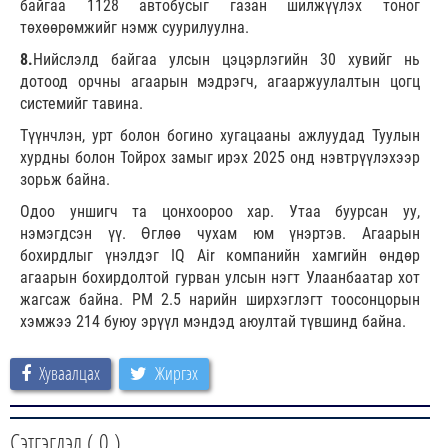
байгаа 1128 автобусыг газан шилжүүлэх тоног
төхөөрөмжийг нэмж суурилуулна.
8.
Нийслэлд байгаа улсын цэцэрлэгийн 30 хувийг нь
дотоод орчны агаарын мэдрэгч, агааржуулалтын цогц
системийг тавина.
Түүнчлэн, урт болон богино хугацааны ажлуудад Туулын
хурдны болон Тойрох замыг ирэх 2025 онд нэвтрүүлэхээр
зорьж байна.
Одоо уншигч та цонхоороо хар. Утаа буурсан уу,
нэмэгдсэн үү. Өглөө чухам юм үнэртэв. Агаарын
бохирдлыг үнэлдэг IQ Air компанийн хамгийн өндөр
агаарын бохирдолтой гурван улсын нэгт Улаанбаатар хот
жагсаж байна. PM 2.5 нарийн ширхэглэгт тоосонцорын
хэмжээ 214 буюу эрүүл мэндэд аюултай түвшинд байна.
Хуваалцах
Жиргэх
Сэтгэгдэл (
0
)