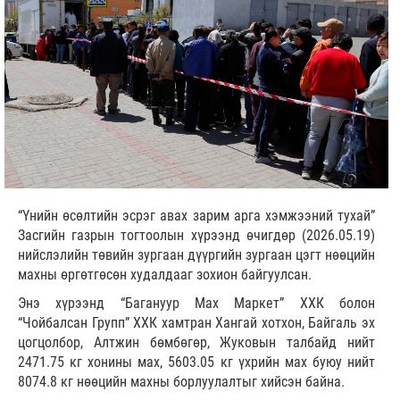
“Үнийн өсөлтийн эсрэг авах зарим арга хэмжээний тухай”
Засгийн газрын тогтоолын хүрээнд өчигдөр (2026.05.19)
нийслэлийн төвийн зургаан дүүргийн зургаан цэгт нөөцийн
махны өргөтгөсөн худалдааг зохион байгуулсан.
Энэ хүрээнд “Багануур Max Маркет” ХХК болон
“Чойбалсан Групп” ХХК хамтран Хангай хотхон, Байгаль эх
цогцолбор, Алтжин бөмбөгөр, Жуковын талбайд нийт
2471.75 кг хонины мах, 5603.05 кг үхрийн мах буюу нийт
8074.8 кг нөөцийн махны борлуулалтыг хийсэн байна.