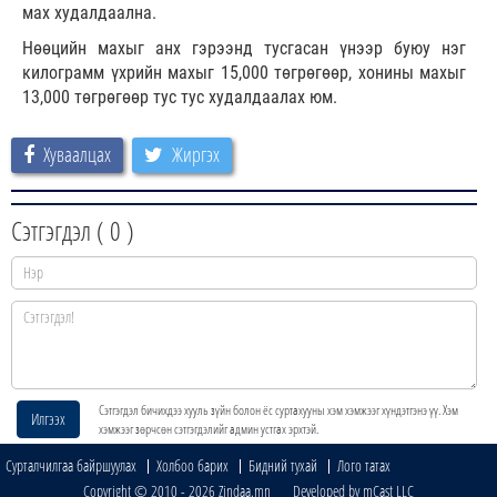
мах худалдаална.
Нөөцийн махыг анх гэрээнд тусгасан үнээр буюу нэг
килограмм үхрийн махыг 15,000 төгрөгөөр, хонины махыг
13,000 төгрөгөөр тус тус худалдаалах юм.
Хуваалцах
Жиргэх
Сэтгэгдэл (
0
)
Сэтгэгдэл бичихдээ хууль зүйн болон ёс суртахууны хэм хэмжээг хүндэтгэнэ үү. Хэм
Илгээх
хэмжээг зөрчсөн сэтгэгдэлийг админ устгах эрхтэй.
Сурталчилгаа байршуулах
Холбоо барих
Бидний тухай
Лого татах
Copyright © 2010 - 2026 Zindaa.mn Developed by mCast LLC