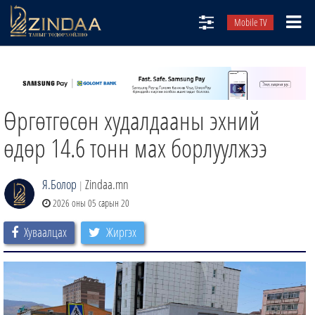
Mobile TV
НИЙТЛЭЛЧИД
ТВ8
Өргөтгөсөн худалдааны эхний
ӨГЛӨӨНИЙ СОНИН
АУДИО ЗОХИОЛ
өдөр 14.6 тонн мах борлуулжээ
ЗИНДАА СЭТГҮҮЛ
Я.Болор
Zindaa.mn
|
2026 оны 05 сарын 20
Хуваалцах
Жиргэх