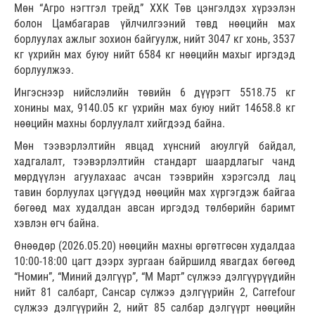
Мөн “Агро нэгтгэл трейд” ХХК Төв цэнгэлдэх хүрээлэн
болон Цамбагарав үйлчилгээний төвд нөөцийн мах
борлуулах ажлыг зохион байгуулж, нийт 3047 кг хонь, 3537
кг үхрийн мах буюу нийт 6584 кг нөөцийн махыг иргэдэд
борлуулжээ.
Ингэснээр нийслэлийн төвийн 6 дүүрэгт 5518.75 кг
хонины мах, 9140.05 кг үхрийн мах буюу нийт 14658.8 кг
нөөцийн махны борлуулалт хийгдээд байна.
Мөн тээвэрлэлтийн явцад хүнсний аюулгүй байдал,
хадгалалт, тээвэрлэлтийн стандарт шаардлагыг чанд
мөрдүүлэн агуулахаас ачсан тээврийн хэрэгсэлд лац
тавин борлуулах цэгүүдэд нөөцийн мах хүргэгдэж байгаа
бөгөөд мах худалдан авсан иргэдэд төлбөрийн баримт
хэвлэн өгч байна.
Өнөөдөр (2026.05.20) нөөцийн махны өргөтгөсөн худалдаа
10:00-18:00 цагт дээрх зургаан байршилд явагдах бөгөөд
“Номин”, “Миний дэлгүүр”, “М Март” сүлжээ дэлгүүрүүдийн
нийт 81 салбарт, Сансар сүлжээ дэлгүүрийн 2, Carrefour
сүлжээ дэлгүүрийн 2, нийт 85 салбар дэлгүүрт нөөцийн