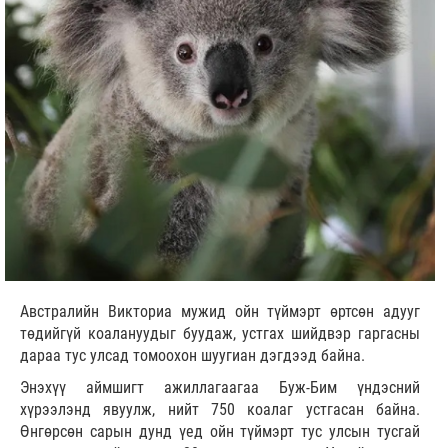
Австралийн Викториа мужид ойн түймэрт өртсөн адууг
төдийгүй коалануудыг буудаж, устгах шийдвэр гаргасны
дараа тус улсад томоохон шуугиан дэгдээд байна.
Энэхүү аймшигт ажиллагаагаа Буж-Бим үндэсний
хүрээлэнд явуулж, нийт 750 коалаг устгасан байна.
Өнгөрсөн сарын дунд үед ойн түймэрт тус улсын тусгай