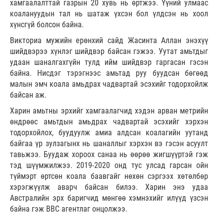
хамгаалалттай газрын 20 хувь нь өртжээ. Үүний улмаас
коалануудын тал нь шатаж үхсэн бол үлдсэн нь хоол
хүнсгүй болсон байна.
Викториа мужийн ерөнхий сайд Жасинта Аллан энэхүү
шийдвэрээ хүнлэг шийдвэр байсан гэжээ. Уутат амьтдыг
удаан шаналгахгүйн тулд ийм шийдвэр гаргасан гэсэн
байна. Нисдэг тэрэгнээс амьтад руу буудсан бөгөөд
малын эмч коала амьдрах чадвартай эсэхийг тодорхойлж
байсан аж.
Харин амьтны эрхийг хамгаалагчид хэдэн арван метрийн
өндрөөс амьтдын амьдрах чадвартай эсэхийг хэрхэн
тодорхойлох, буудуулж амиа алдсан коалагийн уутанд
байгаа үр зулзагынх нь шаналлыг хэрхэн вэ гэсэн асуулт
тавьжээ. Буудаж хороох санаа нь өөрөө жигшүүртэй гэж
тэд шүүмжилжээ. 2019-2020 онд тус улсад гарсан ойн
түймэрт өртсөн коала баавгайг нөхөн сэргээх хөтөлбөр
хэрэгжүүлж аварч байсан билээ. Харин энэ удаа
Австралийн эрх баригчид мөнгөө хэмнэхийг илүүд үзсэн
байна гэж ВВС агентлаг онцолжээ.