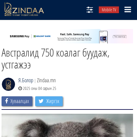
Mobile TV
НИЙТЛЭЛЧИД
ТВ8
Австралид 750 коалаг буудаж,
ӨГЛӨӨНИЙ СОНИН
АУДИО ЗОХИОЛ
устгажээ
ЗИНДАА СЭТГҮҮЛ
Я.Болор
Zindaa.mn
|
2025 оны 04 сарын 25
Хуваалцах
Жиргэх