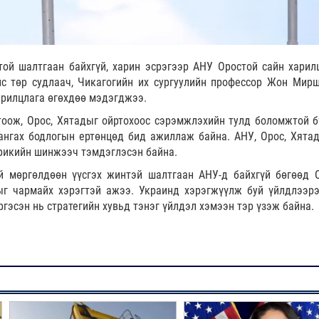
ой шалтгаан байхгүй, харин эсрэгээр АНУ Оростой сайн харил
лс төр судлаач, Чикагогийн их сургуулийн профессор Жон Мир
 ярилцлага өгөхдөө мэдэгджээ.
тоож, Орос, Хятадыг ойртохоос сэрэмжлэхийн тулд боломжтой б
хангах бодлогын ертөнцөд бид ажиллаж байна. АНУ, Орос, Хятад
ерикийн шинжээч тэмдэглэсэн байна.
ой мөргөлдөөн үүсгэх жинтэй шалтгаан АНУ-д байхгүй бөгөөд 
хыг чармайх хэрэгтэй ажээ. Украинд хэрэгжүүлж буй үйлдлээр
гэсэн нь стратегийн хувьд тэнэг үйлдэл хэмээн тэр үзэж байна.