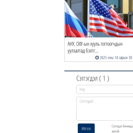
АНУ, ОХУ-ын хууль тогтоогчдын
уулзалтад бэлтг…
2025 оны 10 сарын 30
Сэтгэгдэл (
1
)
Сэтгэгдэл бичихдэ
Илгээх
эрхтэй.