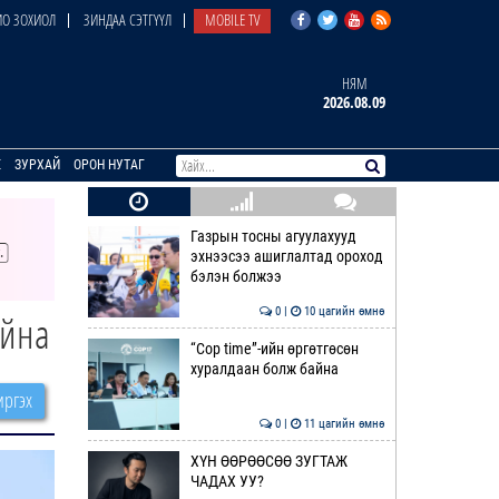
О ЗОХИОЛ
ЗИНДАА СЭТГҮҮЛ
MOBILE TV
НЯМ
2026.08.09
E
ЗУРХАЙ
ОРОН НУТАГ
Газрын тосны агуулахууд
эхнээсээ ашиглалтад ороход
бэлэн болжээ
0 |
10 цагийн өмнө
айна
“Cop time”-ийн өргөтгөсөн
хуралдаан болж байна
ргэх
0 |
11 цагийн өмнө
ХҮН ӨӨРӨӨСӨӨ ЗУГТАЖ
ЧАДАХ УУ?