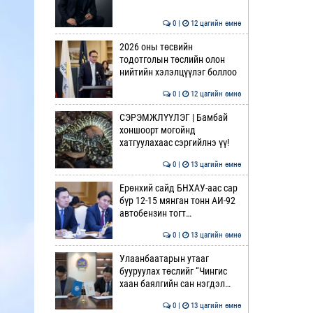
0 |
12 цагийн өмнө
2026 оны төсвийн
тодотголын төслийн олон
нийтийн хэлэлцүүлэг боллоо
0 |
12 цагийн өмнө
СЭРЭМЖЛҮҮЛЭГ | Бамбай
хоншоорт могойнд
хатгуулахаас сэргийлнэ үү!
0 |
13 цагийн өмнө
Ерөнхий сайд БНХАУ-аас сар
бүр 12-15 мянган тонн АИ-92
автобензин тогт…
0 |
13 цагийн өмнө
Улаанбаатарын утааг
бууруулах төслийг “Чингис
хаан баялгийн сан нэгдэл…
0 |
13 цагийн өмнө