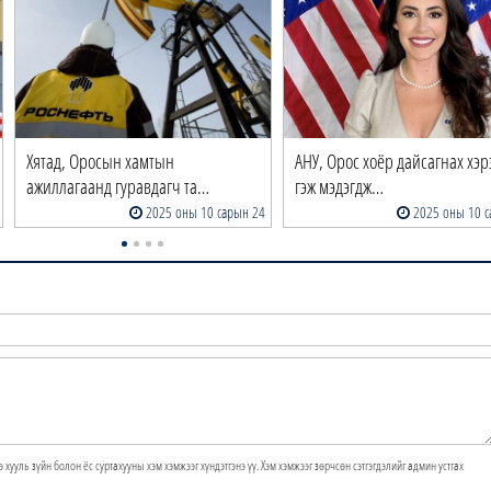
Хятад, Оросын хамтын
АНУ, Орос хоёр дайсагнах хэр
ажиллагаанд гуравдагч та…
гэж мэдэгдж…
2025 оны 10 сарын 24
2025 оны 10 с
э хууль зүйн болон ёс суртахууны хэм хэмжээг хүндэтгэнэ үү. Хэм хэмжээг зөрчсөн сэтгэгдэлийг админ устгах