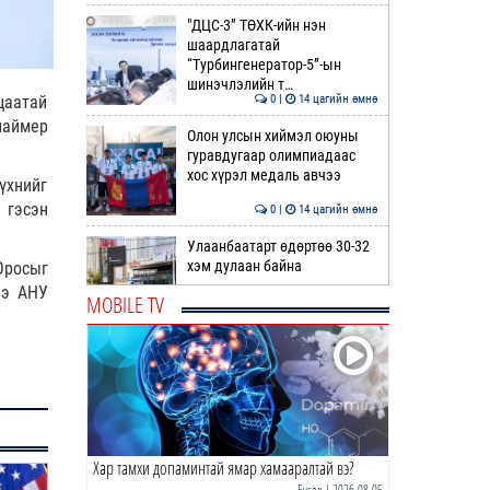
"ДЦС-3” ТӨХК-ийн нэн
шаардлагатай
“Турбингенератор-5”-ын
шинэчлэлийн т…
цаатай
0 |
14 цагийн өмнө
шаймер
Олон улсын хиймэл оюуны
гуравдугаар олимпиадаас
хос хүрэл медаль авчээ
үхнийг
 гэсэн
0 |
14 цагийн өмнө
Улаанбаатарт өдөртөө 30-32
хэм дулаан байна
Оросыг
ээ АНУ
MOBILE TV
0 |
15 цагийн өмнө
ДОРНЫН ЗУРХАЙ | Морь,
нохой жилтнээ аливаа үйлийг
хийхэд эерэг сайн
0 |
15 цагийн өмнө
Хар тамхи допаминтай ямар хамааралтай вэ?
ӨГЛӨӨНИЙ МЭНД!
Бусад
| 2026-08-05