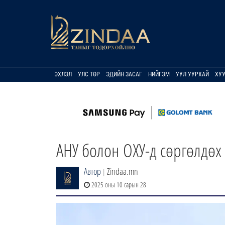
ЭХЛЭЛ
УЛС ТӨР
ЭДИЙН ЗАСАГ
НИЙГЭМ
УУЛ УУРХАЙ
ХУ
АНУ болон ОХУ-д сөргөлдөх
Автор
Zindaa.mn
|
2025 оны 10 сарын 28