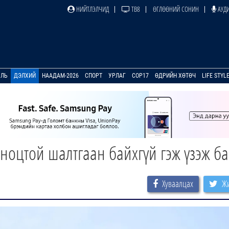
НИЙТЛЭЛЧИД
ТВ8
ӨГЛӨӨНИЙ СОНИН
АУДИ
УЛЬ
ДЭЛХИЙ
НААДАМ-2026
СПОРТ
УРЛАГ
COP17
ӨДРИЙН ХӨТӨЧ
LIFE STYL
 ноцтой шалтгаан байхгүй гэж үзэж б
Хуваалцах
Жи