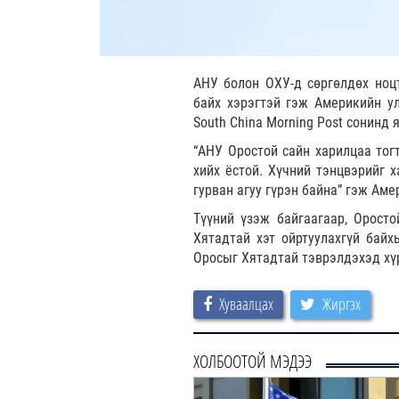
АНУ болон ОХУ-д сөргөлдөх ноцт
байх хэрэгтэй гэж Америкийн у
South China Morning Post сонинд
“АНУ Оростой сайн харилцаа тог
хийх ёстой. Хүчний тэнцвэрийг 
гурван агуу гүрэн байна” гэж Ам
Түүний үзэж байгаагаар, Орост
Хятадтай хэт ойртуулахгүй бай
Оросыг Хятадтай тэврэлдэхэд хүр
Хуваалцах
Жиргэх
ХОЛБООТОЙ МЭДЭЭ