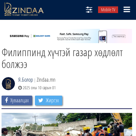
Mobile TV
НИЙТЛЭЛЧИД
ТВ8
Филиппинд хүчтэй газар хөдлөлт
ӨГЛӨӨНИЙ СОНИН
АУДИО ЗОХИОЛ
болжээ
ЗИНДАА СЭТГҮҮЛ
Я.Болор
Zindaa.mn
|
2025 оны 10 сарын 01
Хуваалцах
Жиргэх