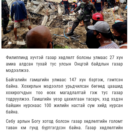
Филиппинд хүчтэй газар хөдлөлт болсны улмаас 27 хүн
амиа алдсан тухай тус улсын Онцгой байдлын газар
мэдээлжээ.
Байгалийн гамшгийн улмаас 147 хүн бэртэж, гэмтсэн
байна. Хохирлын мэдээлэл урьдчилсан бөгөөд цаашид
хохирогчдын тоо өсөх магадлалтай гэж тус газар
тодруулжээ. Гамшгийн үеэр цахилгаан тасарч, хэд хэдэн
байшин нурснаас 100 жилийн настай сүм хийд нурсан
байна.
Себу арлын Богу хотод болсон газар хөдлөлтийн голомт
таван км гүнд бүртгэгдсэн байна. Газар хөдлөлтийн