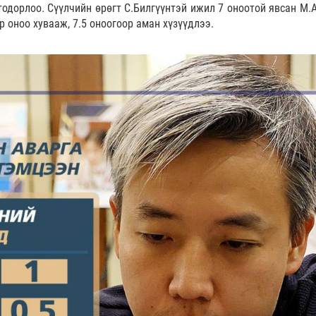
тодорлоо. Сүүлчийн өрөгт С.Билгүүнтэй ижил 7 оноотой явсан М.
 оноо хувааж, 7.5 оноогоор аман хүзүүдлээ.