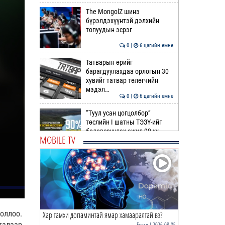
The MongolZ шинэ
бүрэлдэхүүнтэй дэлхийн
топуудын эсрэг
0 |
6 цагийн өмнө
Татварын өрийг
барагдуулахдаа орлогын 30
хувийг татвар төлөгчийн
мэдэл…
0 |
6 цагийн өмнө
“Туул усан цогцолбор”
төслийн I шатны ТЭЗҮ-ийг
боловсруулах ажил 90 ху…
MOBILE TV
0 |
6 цагийн өмнө
Нийслэлийн иргэдийн
Төлөөлөгчдийн Хурлын
Ээлжит VIII хуралдаан
эхэллээ
0 |
7 цагийн өмнө
оллоо.
Хар тамхи допаминтай ямар хамааралтай вэ?
ТОО | Гадаад валютын нөөц
7.9 тэрбум ам.доллар давлаа
талаар
Бусад
| 2026-08-05