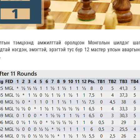
алтын тэмцээнд амжилттай оролцсон Монголын шилдэг ша
тай нэгдэн, эмэгтэй, эрэгтэй тус бүр 12 мастер улсын аваргын
.