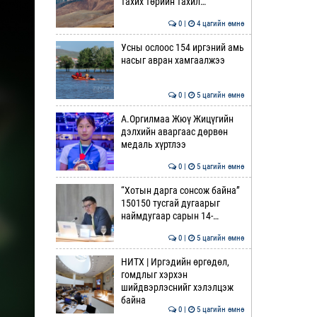
тахих төрийн тахил…
0 |
4 цагийн өмнө
Усны ослоос 154 иргэний амь
насыг авран хамгаалжээ
0 |
5 цагийн өмнө
А.Оргилмаа Жюү Жицүгийн
дэлхийн аваргаас дөрвөн
медаль хүртлээ
0 |
5 цагийн өмнө
“Хотын дарга сонсож байна”
150150 тусгай дугаарыг
наймдугаар сарын 14-…
0 |
5 цагийн өмнө
НИТХ | Иргэдийн өргөдөл,
гомдлыг хэрхэн
шийдвэрлэснийг хэлэлцэж
байна
0 |
5 цагийн өмнө