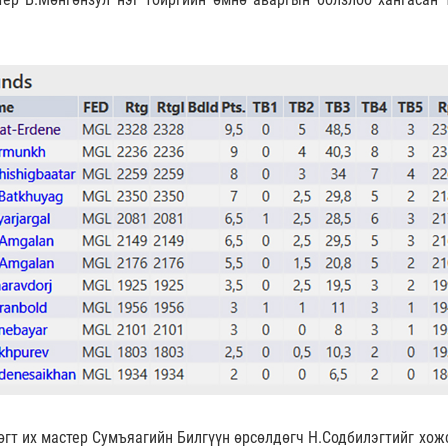
өгт их мастер Сумъяагийн Билгүүн өрсөлдөгч Н.Содбилэгтийг хож