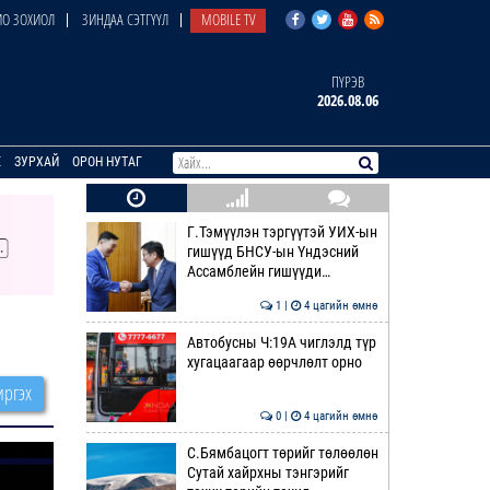
О ЗОХИОЛ
ЗИНДАА СЭТГҮҮЛ
MOBILE TV
ПҮРЭВ
2026.08.06
E
ЗУРХАЙ
ОРОН НУТАГ
Г.Тэмүүлэн тэргүүтэй УИХ-ын
гишүүд БНСУ-ын Үндэсний
Ассамблейн гишүүди…
1 |
4 цагийн өмнө
Автобусны Ч:19А чиглэлд түр
хугацаагаар өөрчлөлт орно
ргэх
0 |
4 цагийн өмнө
С.Бямбацогт төрийг төлөөлөн
Сутай хайрхны тэнгэрийг