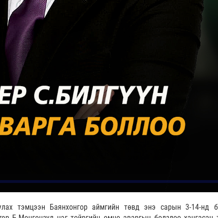
лах тэмцээн Баянхонгор аймгийн төвд энэ сарын 3-14-нд б
ер Б.Мөнгөнзул нэг тойргийн өмнө аваргын болзлоо хангасан 