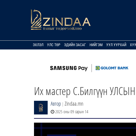
ЭХЛЭЛ
УЛС ТӨР
ЭДИЙН ЗАСАГ
НИЙГЭМ
УУЛ УУРХАЙ
ХУ
Их мастер С.Билгүүн УЛСЫН
Автор
Zindaa.mn
|
2025 оны 09 сарын 14