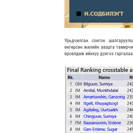
Урьдчилсан сонгон шалгаруул
өнгөрсөн жилийн аварга тамирчид
өрсөлдөж ийнхүү дүнгээ гаргалаа