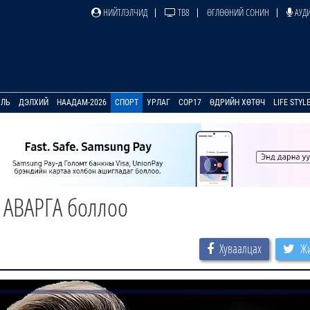
НИЙТЛЭЛЧИД
ТВ8
ӨГЛӨӨНИЙ СОНИН
АУДИ
УЛЬ
ДЭЛХИЙ
НААДАМ-2026
СПОРТ
УРЛАГ
COP17
ӨДРИЙН ХӨТӨЧ
LIFE STYL
 АВАРГА боллоо
Хуваалцах
Жи