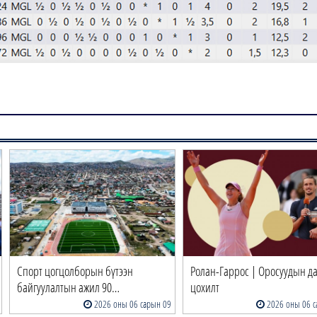
Спорт цогцолборын бүтээн
Ролан-Гаррос | Оросуудын д
байгуулалтын ажил 90…
цохилт
2026 оны 06 сарын 09
2026 оны 06 с