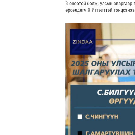
8 оноотой болж, улсын аваргаар 
өрсөлдөгч Х.Итгэлттэй тэнцсэнээр