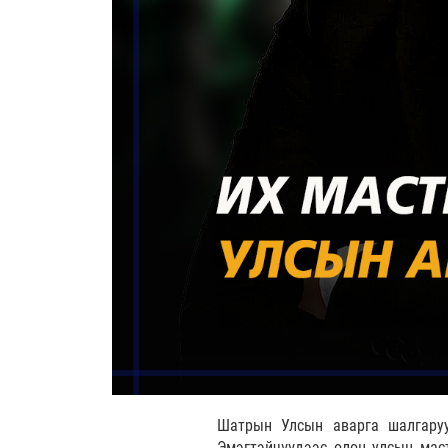
Шатрын Улсын аварга шалгаруу
Эмэгтэйчүүдээс олон улсын маст