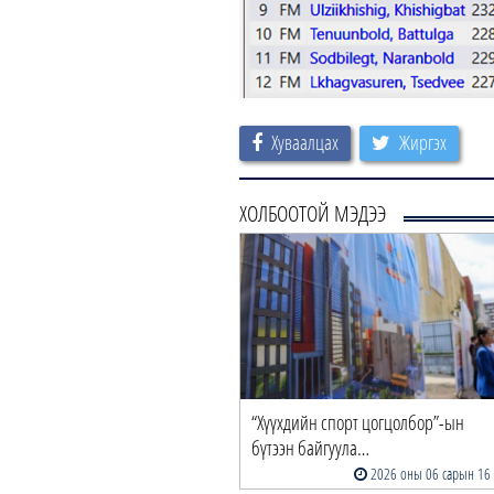
Хуваалцах
Жиргэх
ХОЛБООТОЙ МЭДЭЭ
“Хүүхдийн спорт цогцолбор”-ын
бүтээн байгуула…
2026 оны 06 сарын 16