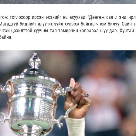
лгож тоглохоор ирсэн эсэхийг нь асуухад “Дөнгөж сая л энд ирл
Магадгүй биднийг илүү их зүйл хүлээж байгаа ч юм билүү. Сайн т
үчтэй цохилттой хуучны тэр тамирчин хэвээрээ шүү дээ. Хүчтэй 
байна.