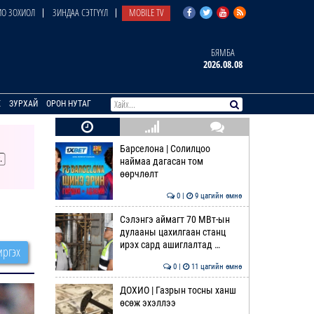
О ЗОХИОЛ
ЗИНДАА СЭТГҮҮЛ
MOBILE TV
БЯМБА
2026.08.08
E
ЗУРХАЙ
ОРОН НУТАГ
Барселона | Солилцоо
наймаа дагасан том
өөрчлөлт
0 |
9 цагийн өмнө
Сэлэнгэ аймагт 70 МВт-ын
дулааны цахилгаан станц
ирэх сард ашиглалтад …
ргэх
0 |
11 цагийн өмнө
ДОХИО | Газрын тосны ханш
өсөж эхэллээ