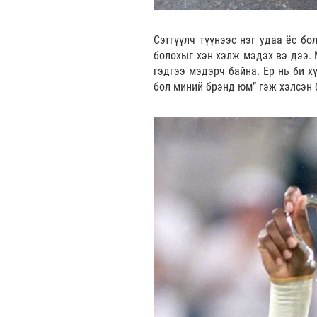
Сэтгүүлч түүнээс нэг удаа ёс бо
болохыг хэн хэлж мэдэх вэ дээ. 
гэдгээ мэдэрч байна. Ер нь би х
бол миний брэнд юм” гэж хэлсэн 