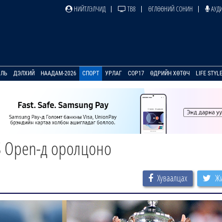
НИЙТЛЭЛЧИД
ТВ8
ӨГЛӨӨНИЙ СОНИН
АУДИ
УЛЬ
ДЭЛХИЙ
НААДАМ-2026
СПОРТ
УРЛАГ
COP17
ӨДРИЙН ХӨТӨЧ
LIFE STYL
S Open-д оролцоно
Хуваалцах
Жи