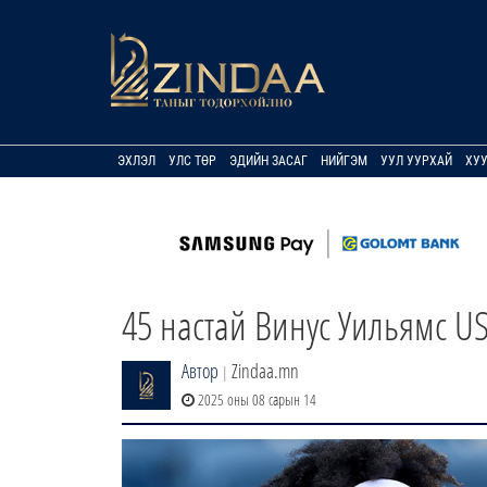
ЭХЛЭЛ
УЛС ТӨР
ЭДИЙН ЗАСАГ
НИЙГЭМ
УУЛ УУРХАЙ
ХУ
45 настай Винус Уильямс U
Автор
Zindaa.mn
|
2025 оны 08 сарын 14