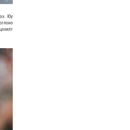
COP17
| 2026-07-28
0 |
21 цагийн өмнө
ӨГЛӨӨНИЙ МЭНД!
ээ. Юу
оглоно
цохилт
0 |
21 цагийн өмнө
Нийслэлийн цэцэрлэгийн бүртгэл 8 дугаар сарын
10-наас э…
Боловсрол
| 2026-07-27