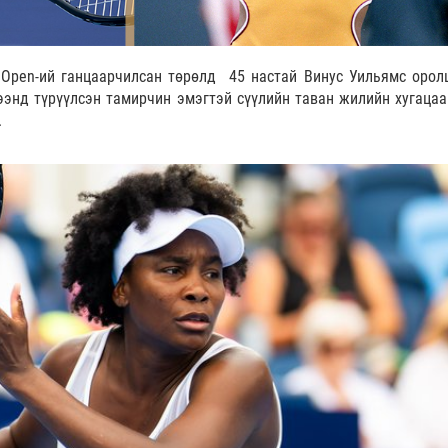
 Open-ий ганцаарчилсан төрөлд 45 настай Винус Уильямс орол
ээнд түрүүлсэн тамирчин эмэгтэй сүүлийн таван жилийн хугацаа
.