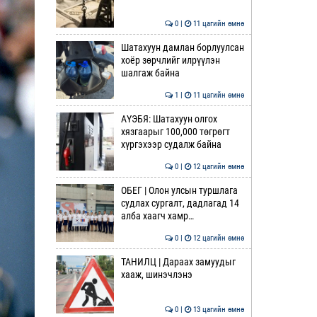
0 |
11 цагийн өмнө
Шатахуун дамлан борлуулсан
хоёр зөрчлийг илрүүлэн
шалгаж байна
1 |
11 цагийн өмнө
АҮЭБЯ: Шатахуун олгох
хязгаарыг 100,000 төгрөгт
хүргэхээр судалж байна
0 |
12 цагийн өмнө
ОБЕГ | Олон улсын туршлага
судлах сургалт, дадлагад 14
алба хаагч хамр…
0 |
12 цагийн өмнө
ТАНИЛЦ | Дараах замуудыг
хааж, шинэчлэнэ
0 |
13 цагийн өмнө