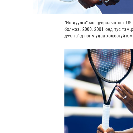
“Их дуулга”-ын цувралын нэг US
болжээ. 2000, 2001 онд тус тэмц
дуулга”-д нэг ч удаа хожоогүй юм