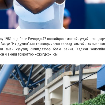
юу 1981 онд Рене Ричардс 47 настайдаа эмэгтэйчүүдийн ганцаар
 Винус “Их дуулга”-ын ганцаарчилсан төрөлд хамгийн ахимаг на
ын аман хүзүүнд бичигдэхээр болж байна. Хэдхэн хоногий
он ч эхний тойрогтоо хожигдсон юм.