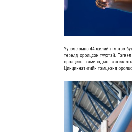
Үүнээс өмнө 44 жилийн тэртээ бу
төрөлд оролцсон түүхтэй. Тэгвэл
оролцсон тамирчдын жагсаалт
Цинциннатигийн тэмцээнд оролцс