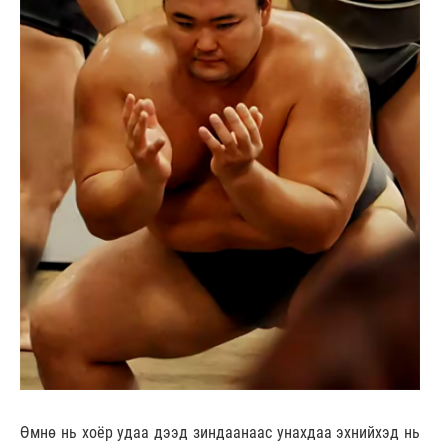
Өмнө нь хоёр удаа дээд зиндаанаас унахдаа эхнийхэд нь