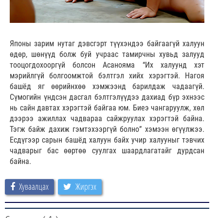
Японы зарим нутаг дэвсгэрт түүхэндээ байгаагүй халуун
өдөр, шөнүүд болж буй учраас тамирчны хувьд залууд
тооцогдохооргүй болсон Асанояма “Их халуунд хэт
мэрийлгүй болгоомжтой бэлтгэл хийх хэрэгтэй. Нагоя
башёд яг өөрийнхөө хэмжээнд барилдаж чадаагүй.
Сүмогийн үндсэн дасгал бэлтгэлүүдээ дахиад бүр эхнээс
нь сайн давтах хэрэгтэй байгаа юм. Биеэ чангаруулж, хөл
дээрээ ажиллах чадвараа сайжруулах хэрэгтэй байна.
Тэгж байж дахиж гэмтэхээргүй болно” хэмээн өгүүлжээ.
Есдүгээр сарын башёд халуун байх учир халууныг тэвчих
чадварыг бас өөртөө суулгах шаардлагатайг дурдсан
байна.
Хуваалцах
Жиргэх