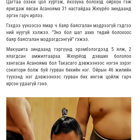
Цагтаа озэки цол хүртэж, ёкозүна болоход ойрхон гэж
яригдаж явсан Асанояма 31 настайдаа Жюүрёо зиндаанд
эргэн гарч ирлээ.
Гэхдээ үүнээсээ ямар ч баяр баясгалан мэдрээгүй гэдгээ
ний нуугүй хэлжээ. “Энэ бол шат ахих төдий болохоос
баяр баясгалан мэдрэгдсэнгүй” гэжээ.
Макүшита зиндаанд тэргүүнд эрэмбэлэгдээд 5 ялж, 2
ялагдсан амжилтаараа Жюүрёод дэвших болзлоо
хангасан Асанояма бол Такасаго дэвжээнээс нэгэн зэрэг
сэкитори болж буй гурван бөхийн нэг. Ойрын 46 жилийн
түүхэнд нэг дэвжээнээс гурван бөх ингэж цойлж гарч
ирсэн удаагүй гэнэ.