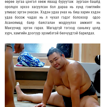
өөрөө зугаа цэнгэл хөөж яваад буруутаж зургаан башёд
оролцох эрхээ хасуулсан бол дараа нь хүнд гэмтлийн
улмаас эргэн унасан. Хэдэн удаа унах нь биш харин хэдэн
удаа босож чадах нь л чухал гэдэг болохоор одоо
Асаноямад баяр баясгалан мэдрүүлэх амжилт нь
Макүүчид эргэн гарах. Магадгүй тэгээд саньякү цолд
хүрч, хамгийн дээгүүр эрэмбэтэй бөхчүүдтэй барилдах.