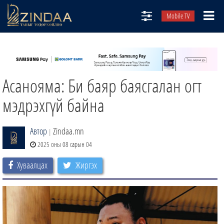
Mobile TV
НИЙТЛЭЛЧИД
ТВ8
Асанояма: Би баяр баясгалан огт
ӨГЛӨӨНИЙ СОНИН
АУДИО ЗОХИОЛ
мэдрэхгүй байна
ЗИНДАА СЭТГҮҮЛ
Автор
Zindaa.mn
|
2025 оны 08 сарын 04
Хуваалцах
Жиргэх