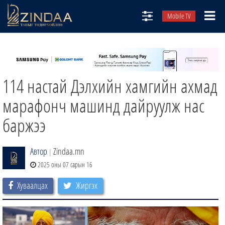
Mobile TV
НИЙТЛЭЛЧИД
ТВ8
114 настай Дэлхийн хамгийн ахмад
ӨГЛӨӨНИЙ СОНИН
АУДИО ЗОХИОЛ
марафонч машинд дайруулж нас
ЗИНДАА СЭТГҮҮЛ
баржээ
Автор
Zindaa.mn
|
2025 оны 07 сарын 16
Хуваалцах
Жиргэх