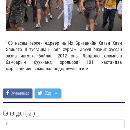
100 насны төрсөн өдрөөр нь Их Британийн Хатан Хаан
Элибета II тусгайлан баяр хүргэж, эрүүл энхийг хүссэн
захиа илгээж байлаа. 2012 оны Лондоны олимпын
бамбарын буухианд оролцоод 101 настайдаа
марафончийн замналаа өндөрлүүлсэн юм.
Хуваалцах
Жиргэх
Сэтгэгдэл (
2
)