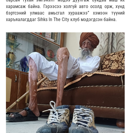
харамсаж байна. Гэрээсээ холгүй авто осолд орж, хүнд
бэртсэний улмаас амьсгал хураажээ” хэмээн түүний
харъяалагддаг Sihks In The City клуб мэдэгдсэн байна.