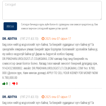
Сэтгэгдэл бичихдээ хууль зүйн болон ёс суртахууны хэм хэмжээг хүндэтгэнэ үү. Хэм
Илгээх
хэмжээг зөрчсөн сэтгэгдэлийг админ устгах эрхтэй.
DR. ADITYA
(197.211.63.13)
2025 оны 07 сарын 17
Бид олон нийтэд мэдээлэхийг хүсч байна; Та бөөрийг худалдахыг хүсч байна уу? Та
санхүүгийн хямралын улмаас бөөрийг зарж борлуулах боломжийг эрэлхийлж байна уу,
юу хийхээ мэдэхгүй байна уу? Дараа нь бидэнтэй холбоо бариад
DR.PRADHAN.UROLOGIST.LT.COL@GMAIL.COM хаягаар бид танд бөөрнийх нь
хэмжээгээр санал болгох болно. Яагаад гэвэл манай эмнэлэгт бөөрний дутагдалд орж,
91424323800802. имэйл: DR.PRADHAN.UROLOGIST.LT.COL@GMAIL.COM Yнэ: $780,
000 (Долоон зуун, Наян мянган доллар) APPLY TO SELL YOUR KIDNEY FOR MONEY NOW
$ 780,000.00
0
|
0
DR. ADITYA
(197.211.63.13)
2025 оны 07 сарын 17
Бид олон нийтэд мэдээлэхийг хүсч байна; Та бөөрийг худалдахыг хүсч байна уу? Та