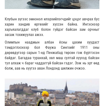
Клубын зүгээс эмнэнэл илэрхийлэгчдийг цэцэг авчрах бус
харин хандив өргөхийг хүссэн байна. Ингэснээр
харъяалагддаг клуб болон гүйдэг байсан зам орчныг
засаж тохижуулах ажээ.
Олимпын наадмын албан ёсны цахим хуудаст
тэмдэглэснээр бол Фаужа Сингхийг 1911 оны
дөрөвдүгээр сарын 1-нд Пенжабад төрсөн гэж бүртгэсэн
байдаг. Багадаа туранхай, хөл маш султай хүүхэд байсан
тул алхаж ч бараг чаддаггүй байсан гэдэг. Ээж нь эрт өөд
болж, аав нь хүүгээ аван Лондонд шилжин очжээ.