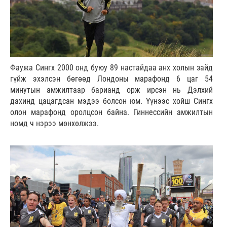
Фаужа Сингх 2000 онд буюу 89 настайдаа анх холын зайд
гүйж эхэлсэн бөгөөд Лондоны марафонд 6 цаг 54
минутын амжилтаар барианд орж ирсэн нь Дэлхий
дахинд цацагдсан мэдээ болсон юм. Үүнээс хойш Сингх
олон марафонд оролцсон байна. Гиннессийн амжилтын
номд ч нэрээ мөнхөлжээ.