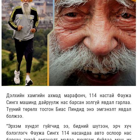
Дэлхийн хамгийн ахмад марафонч, 114 настай Фаужа
Сингх машинд дайруулж нас барсан золгүй явдал гарлаа.
Түүний төрөлх тосгон Биас Пиндид энэ эмгэнэлт явдал
болжээ.
“Эрхэм хүндэт гүйгчид ээ, бидний шүтээн, эрч хүч
бэлэглэгч Фаужа Сингх 114 насандаа авто ослоор нас
барсан тухай эмгэнэлт мэдээ дуулгаж буйдаа маш их