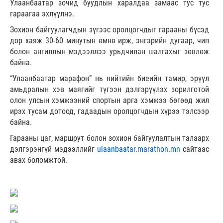
Улаанбаатар зочид буудлын харалдаа замаас тус тус
гараагаа эхлүүлнэ.
Зохион байгуулагчдын зүгээс оролцогчдыг гарааны бүсэд
дор хаяж 30-60 минутын өмнө ирж, энгэрийн дугаар, чип
болон ангиллын мэдээллээ урьдчилан шалгахыг зөвлөж
байна.
“Улаанбаатар марафон” нь нийтийн биеийн тамир, эрүүл
амьдралын хэв маягийг түгээн дэлгэрүүлэх зорилготой
олон улсын хэмжээний спортын арга хэмжээ бөгөөд жил
ирэх тусам дотоод, гадаадын оролцогчдын хүрээ тэлсээр
байна.
Гарааны цаг, маршрут болон зохион байгуулалтын талаарх
дэлгэрэнгүй мэдээллийг
ulaanbaatar.marathon.mn
сайтаас
авах боломжтой.