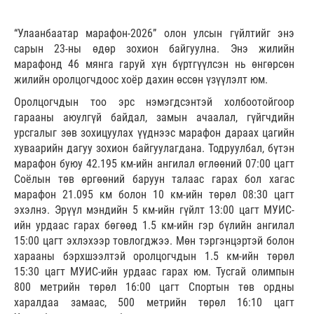
“Улаанбаатар марафон-2026” олон улсын гүйлтийг энэ
сарын 23-ны өдөр зохион байгуулна. Энэ жилийн
марафонд 46 мянга гаруй хүн бүртгүүлсэн нь өнгөрсөн
жилийн оролцогчдоос хоёр дахин өссөн үзүүлэлт юм.
Оролцогчдын тоо эрс нэмэгдсэнтэй холбоотойгоор
гарааны аюулгүй байдал, замын ачаалал, гүйгчдийн
урсгалыг зөв зохицуулах үүднээс марафон дараах цагийн
хуваарийн дагуу зохион байгуулагдана. Тодруулбал, бүтэн
марафон буюу 42.195 км-ийн ангилал өглөөний 07:00 цагт
Соёлын төв өргөөний баруун талаас гарах бол хагас
марафон 21.095 км болон 10 км-ийн төрөл 08:30 цагт
эхэлнэ. Эрүүл мэндийн 5 км-ийн гүйлт 13:00 цагт МУИС-
ийн урдаас гарах бөгөөд 1.5 км-ийн гэр бүлийн ангилал
15:00 цагт эхлэхээр товлогджээ. Мөн тэргэнцэртэй болон
харааны бэрхшээлтэй оролцогчдын 1.5 км-ийн төрөл
15:30 цагт МУИС-ийн урдаас гарах юм. Тусгай олимпын
800 метрийн төрөл 16:00 цагт Спортын төв ордны
харалдаа замаас, 500 метрийн төрөл 16:10 цагт