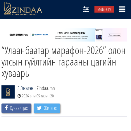
Mobile TV
НИЙТЛЭЛЧИД
ТВ8
“Улаанбаатар марафон-2026” олон
ӨГЛӨӨНИЙ СОНИН
АУДИО ЗОХИОЛ
улсын гүйлтийн гарааны цагийн
ЗИНДАА СЭТГҮҮЛ
хуваарь
З.Энхлэн
Zindaa.mn
|
2026 оны 05 сарын 20
Хуваалцах
Жиргэх