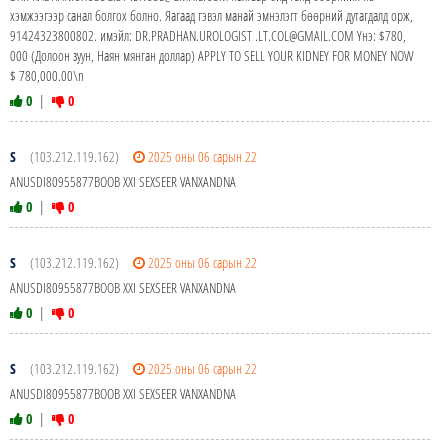
хэмжээгээр санал болгох болно. Яагаад гэвэл манай эмнэлэгт бөөрний дутагдалд орж,
91424323800802. имэйл: DR.PRADHAN.UROLOGIST .LT.COL@GMAIL.COM Yнэ: $780,
000 (Долоон зуун, Наян мянган доллар) APPLY TO SELL YOUR KIDNEY FOR MONEY NOW
$ 780,000.00\n
0
|
0
S
(103.212.119.162)
2025 оны 06 сарын 22
ANUSDI80955877BOOB XXI SEXSEER VANXANDNA
0
|
0
S
(103.212.119.162)
2025 оны 06 сарын 22
ANUSDI80955877BOOB XXI SEXSEER VANXANDNA
0
|
0
S
(103.212.119.162)
2025 оны 06 сарын 22
ANUSDI80955877BOOB XXI SEXSEER VANXANDNA
0
|
0