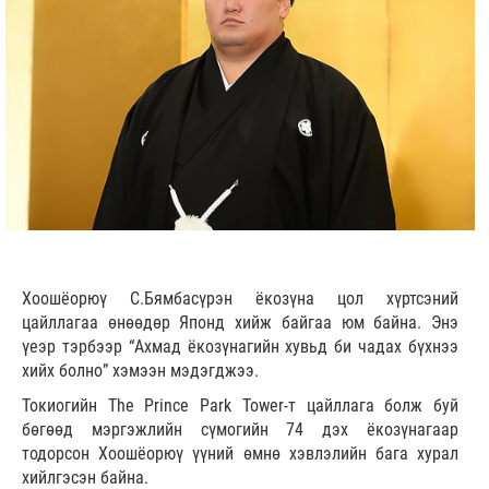
Хоошёорюү С.Бямбасүрэн ёкозүна цол хүртсэний
цайллагаа өнөөдөр Японд хийж байгаа юм байна. Энэ
үеэр тэрбээр “Ахмад ёкозүнагийн хувьд би чадах бүхнээ
хийх болно” хэмээн мэдэгджээ.
Токиогийн
The Prince Park Tower
-т цайллага болж буй
бөгөөд мэргэжлийн сүмогийн 74 дэх ёкозүнагаар
тодорсон Хоошёорюү үүний өмнө хэвлэлийн бага хурал
хийлгэсэн байна.