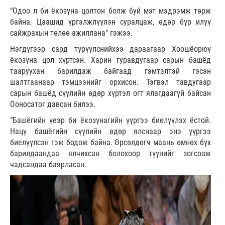
“Одоо л би ёкозүна цолтон болж буй мэт мэдрэмж төрж
байна. Цаашид үргэлжлүүлэн суралцаж, өдөр бүр илүү
сайжрахын төлөө ажиллана” гэжээ.
Нэгдүгээр сард түрүүлснийхээ дараагаар Хоошёорюү
ёкозүна цол хүртсэн. Харин гуравдугаар сарын башёд
тааруухан барилдаж байгаад гэмтэлтэй гэсэн
шалтгаанаар тэмцээнийг орхисон. Тэгвэл тавдугаар
сарын башёд сүүлийн өдөр хүртэл огт ялагдаагүй байсан
Ооносатог давсан билээ.
“Башёгийн үеэр би ёкозүнагийн үүргээ биелүүлэх ёстой.
Нацү башёгийн сүүлийн өдөр ялснаар энэ үүргээ
биелүүлсэн гэж бодож байна. Өрсөлдөгч маань өмнөх бүх
барилдаандаа ялчихсан болохоор түүнийг зогсоож
чадсандаа баярласан.