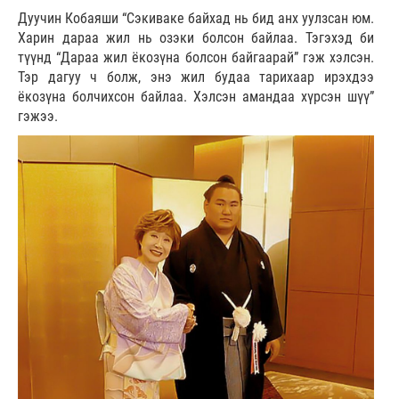
Дуучин Кобаяши “Сэкиваке байхад нь бид анх уулзсан юм.
Харин дараа жил нь озэки болсон байлаа. Тэгэхэд би
түүнд “Дараа жил ёкозүна болсон байгаарай” гэж хэлсэн.
Тэр дагуу ч болж, энэ жил будаа тарихаар ирэхдээ
ёкозүна болчихсон байлаа. Хэлсэн амандаа хүрсэн шүү”
гэжээ.