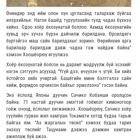
Өнөөдөр энд ийм олон хүн цугласанд талархаж буйгаа
илэрхийлье. Нагоя башёд түрүүлэхийн тулд чадах бүхнээ
хийнэ. Одоо хоёр ёкозүнатай боллоо. Ахмад ёкозүнагийн
хувьд эрч хүчээ бүрэн дайчилж барилдана. Өрсөлдөгч
бүртэйгээ маш сайн барилдахыг зорино. Өөрийнхөө арга
барилаар барилдаж давж чадна гэж найдаж байна”
хэмээн Хоошёорюү өгүүлжээ.
Хоёр ёкозүнатай болсон нь дарамт мэдрүүлж буй эсэхийг
нэгэн сэтгүүлч асуухад “Үгүй дээ, өчүүхэн ч үгүй. Би хийх
ёстойгоо хийх учиртай. Башёгийн өмнө бэлтгэлээ сайн
хийж, формдоо орчихсон байхыг эрмэлзэнэ” гэсэн байна.
Энэ ёслолд Японы дуучин Сачико Кобаяши оролцсон
байна. 71 настай дуучин эмэгтэй гоёмсог кимоногоор
гоёж очоод, ёслолыг хөгжөөжээ. Хоошёорюү, Сачико хоёр
сүүлийн гурван жил хамтран Токамати хотод будаа тарьж
байгаа юм. “Аз жаргалын төсөл” хэмээх будаа тарих
энэхүү төслийг Тацүнами дэвжээ дэмжин хамтран
ажиллаж буй ажээ.