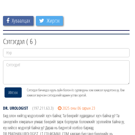
Хуваалцах
Жиргэх
Сэтгэгдэл (
6
)
Сэтгэгдэл бичихдээ хууль зүйн болон ёс суртахууны хэм хэмжээг хүндэтгэнэ үү. Хэм
Илгээх
хэмжээг зөрчсөн сэтгэгдэлийг админ устгах эрхтэй.
DR. UROLOGIST
(197.211.63.3)
2025 оны 06 сарын 23
Бид олон нийтэд мэдээлэхийг хүсч байна; Та бөөрийг худалдахыг хүсч байна уу? Та
санхүүгийн хямралын улмаас бөөрийг зарж борлуулах боломжийг эрэлхийлж байна уу,
юу хийхээ мэдэхгүй байна уу? Дараа нь бидэнтэй холбоо бариад
DR.PRADHAN.UROLOGIST .LT.COL@GMAIL.COM хаягаар бид танд бөөрнийх нь