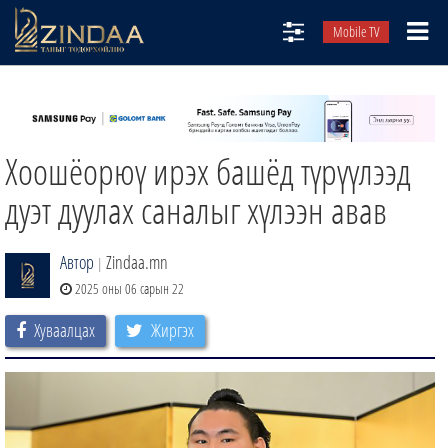
Mobile TV
НИЙТЛЭЛЧИД
ТВ8
Хоошёорюү ирэх башёд түрүүлээд
ӨГЛӨӨНИЙ СОНИН
АУДИО ЗОХИОЛ
дуэт дуулах саналыг хүлээн авав
ЗИНДАА СЭТГҮҮЛ
Автор
Zindaa.mn
|
2025 оны 06 сарын 22
Хуваалцах
Жиргэх