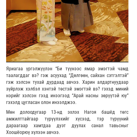
Яриагаа үргэлжүүлэн “Би түүнээс ямар эмэгтэй чамд
таалагддаг вэ? гэж асуухад “Дөлгөөн, сайхан сэтгэлтэй”
гэж хэлсэн тухай дурдаад авчээ. Харин алдартнуудаар
зүйрлэж хэлбэл хэнтэй төстэй эмэгтэй вэ? гэхэд миний
нэрийг хэлсэн гээд инээгээд “Арай насны зөрүүтэй юу”
гэхэлд цугласан олон инээлджээ.
Мөн долоодугаар 13-нд эхлэх Нагоя башёд төгс
амжилттайгаар түрүүлэхийг хүсээд, тэр түрүүний
дараагаар хамтдаа дуэт дуулах санал тавьсныг
Хоошёорюү хүлээн авчээ.