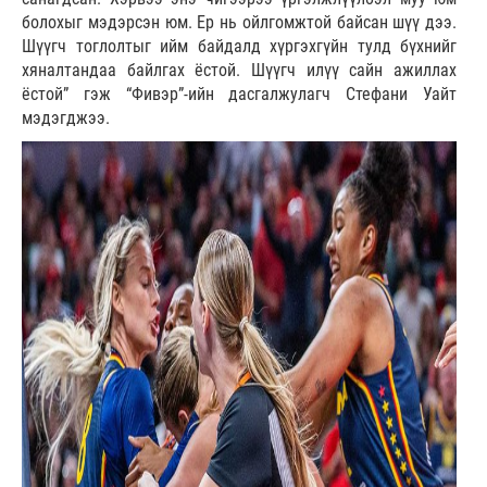
болохыг мэдэрсэн юм. Ер нь ойлгомжтой байсан шүү дээ.
Шүүгч тоглолтыг ийм байдалд хүргэхгүйн тулд бүхнийг
хяналтандаа байлгах ёстой. Шүүгч илүү сайн ажиллах
ёстой” гэж “Фивэр”-ийн дасгалжулагч Стефани Уайт
мэдэгджээ.