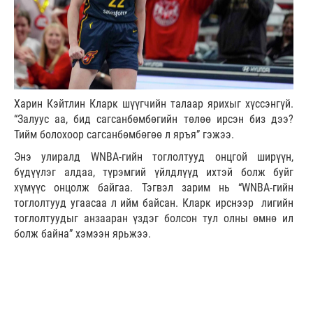
Харин Кэйтлин Кларк шүүгчийн талаар ярихыг хүссэнгүй.
“Залуус аа, бид сагсанбөмбөгийн төлөө ирсэн биз дээ?
Тийм болохоор сагсанбөмбөгөө л яръя” гэжээ.
Энэ улиралд
WNBA
-гийн тоглолтууд онцгой ширүүн,
бүдүүлэг алдаа, түрэмгий үйлдлүүд ихтэй болж буйг
хүмүүс онцолж байгаа. Тэгвэл зарим нь “
WNBA
-гийн
тоглолтууд угаасаа л ийм байсан. Кларк ирснээр лигийн
тоглолтуудыг анзааран үздэг болсон тул олны өмнө ил
болж байна” хэмээн ярьжээ.