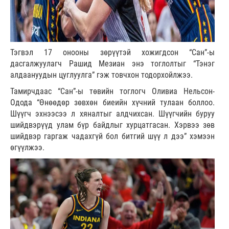
Тэгвэл 17 онооны зөрүүтэй хожигдсон “Сан”-ы
дасгалжуулагч Рашид Мезиан энэ тоглолтыг “Тэнэг
алдаануудын цуглуулга” гэж товчхон тодорхойлжээ.
Тамирчдаас “Сан”-ы төвийн тоглогч Оливиа Нельсон-
Одода “Өнөөдөр зөвхөн биеийн хүчний тулаан боллоо.
Шүүгч эхнээсээ л хяналтыг алдчихсан. Шүүгчийн буруу
шийдвэрүүд улам бүр байдлыг хурцатгасан. Хэрвээ зөв
шийдвэр гаргаж чадахгүй бол битгий шүү л дээ” хэмээн
өгүүлжээ.