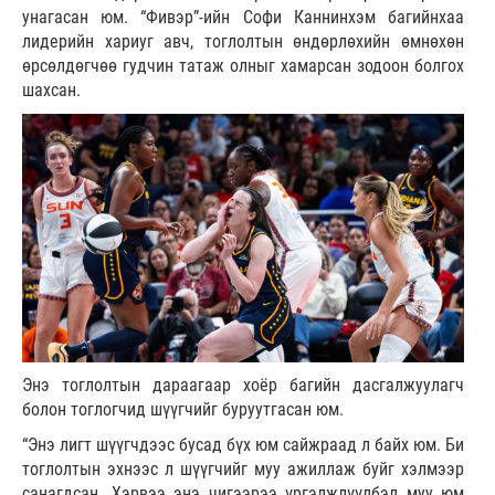
унагасан юм. “Фивэр”-ийн Софи Каннинхэм багийнхаа
лидерийн хариуг авч, тоглолтын өндөрлөхийн өмнөхөн
өрсөлдөгчөө гудчин татаж олныг хамарсан зодоон болгох
шахсан.
Энэ тоглолтын дараагаар хоёр багийн дасгалжуулагч
болон тоглогчид шүүгчийг буруутгасан юм.
“Энэ лигт шүүгчдээс бусад бүх юм сайжраад л байх юм. Би
тоглолтын эхнээс л шүүгчийг муу ажиллаж буйг хэлмээр
санагдсан. Хэрвээ энэ чигээрээ үргэлжлүүлбэл муу юм