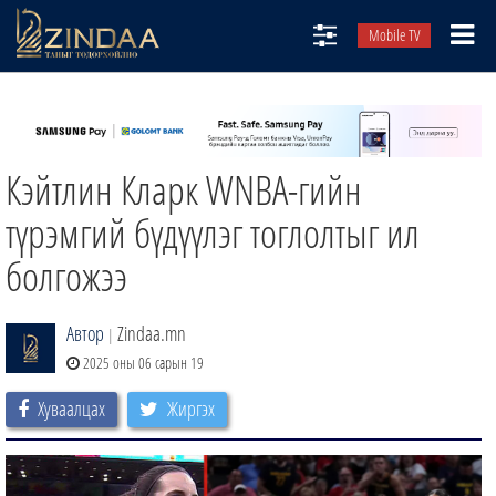
Mobile TV
НИЙТЛЭЛЧИД
ТВ8
Кэйтлин Кларк WNBА-гийн
ӨГЛӨӨНИЙ СОНИН
АУДИО ЗОХИОЛ
түрэмгий бүдүүлэг тоглолтыг ил
ЗИНДАА СЭТГҮҮЛ
болгожээ
Автор
Zindaa.mn
|
2025 оны 06 сарын 19
Хуваалцах
Жиргэх