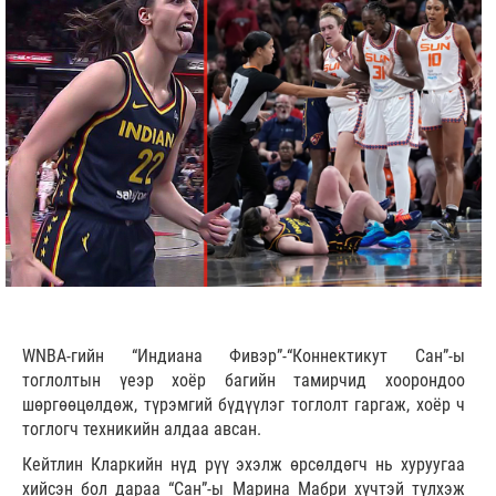
WNBA
-гийн “Индиана Фивэр”-“Коннектикут Сан”-ы
тоглолтын үеэр хоёр багийн тамирчид хоорондоо
шөргөөцөлдөж, түрэмгий бүдүүлэг тоглолт гаргаж, хоёр ч
тоглогч техникийн алдаа авсан.
Кейтлин Кларкийн нүд рүү эхэлж өрсөлдөгч нь хуруугаа
хийсэн бол дараа “Сан”-ы Марина Мабри хүчтэй түлхэж