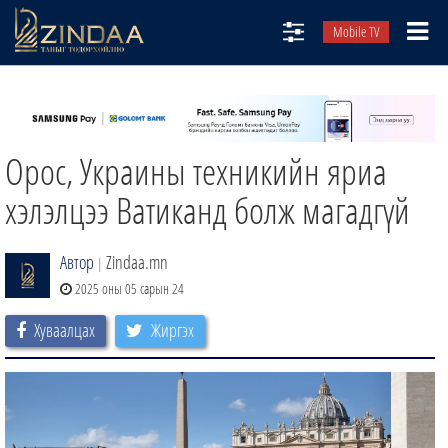
Mobile TV
НИЙТЛЭЛЧИД
ТВ8
Орос, Украины техникийн яриа
ӨГЛӨӨНИЙ СОНИН
АУДИО ЗОХИОЛ
хэлэлцээ Ватиканд болж магадгүй
ЗИНДАА СЭТГҮҮЛ
Автор
Zindaa.mn
|
2025 оны 05 сарын 24
Хуваалцах
Жиргэх