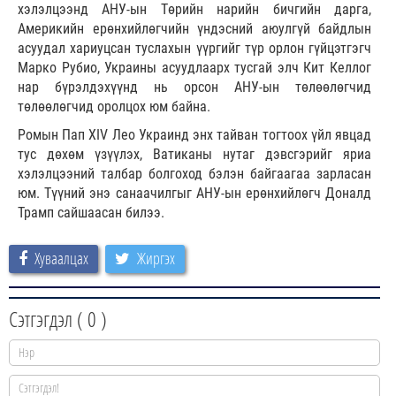
хэлэлцээнд АНУ-ын Төрийн нарийн бичгийн дарга,
Америкийн ерөнхийлөгчийн үндэсний аюулгүй байдлын
асуудал хариуцсан туслахын үүргийг түр орлон гүйцэтгэгч
Марко Рубио, Украины асуудлаарх тусгай элч Кит Келлог
нар бүрэлдэхүүнд нь орсон АНУ-ын төлөөлөгчид
төлөөлөгчид оролцох юм байна.
Ромын Пап XIV Лео Украинд энх тайван тогтоох үйл явцад
тус дөхөм үзүүлэх, Ватиканы нутаг дэвсгэрийг яриа
хэлэлцээний талбар болгоход бэлэн байгаагаа зарласан
юм. Түүний энэ санаачилгыг АНУ-ын ерөнхийлөгч Доналд
Трамп сайшаасан билээ.
Хуваалцах
Жиргэх
Сэтгэгдэл (
0
)