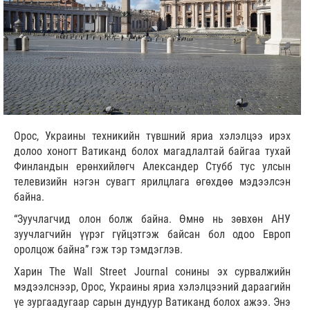
Орос, Украины техникийн түвшний яриа хэлэлцээ ирэх
долоо хоногт Ватиканд болох магадлалтай байгаа тухай
Финландын ерөнхийлөгч Александер Стубб тус улсын
телевизийн нэгэн сувагт ярилцлага өгөхдөө мэдээлсэн
байна.
“Зуучлагчид олон болж байна. Өмнө нь зөвхөн АНУ
зуучлагчийн үүрэг гүйцэтгэж байсан бол одоо Европ
оролцож байна” гэж тэр тэмдэглэв.
Харин The Wall Street Journal сонины эх сурвалжийн
мэдээлснээр, Орос, Украины яриа хэлэлцээний дараагийн
үе зургаадугаар сарын дундуур Ватиканд болох ажээ. Энэ