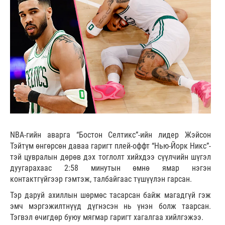
NBA-гийн аварга “Бостон Селтикс”-ийн лидер Жэйсон
Тэйтүм өнгөрсөн даваа гаригт плей-оффт “Нью-Йорк Никс”-
тэй цувралын дөрөв дэх тоглолт хийхдээ сүүлчийн шүгэл
дуугарахаас 2:58 минутын өмнө ямар нэгэн
контактгүйгээр гэмтэж, талбайгаас түшүүлэн гарсан.
Тэр даруй ахиллын шөрмөс тасарсан байж магадгүй гэж
эмч мэргэжилтнүүд дүгнэсэн нь үнэн болж таарсан.
Тэгвэл өчигдөр буюу мягмар гаригт хагалгаа хийлгэжээ.