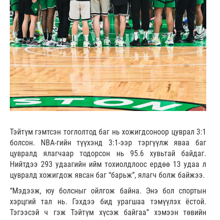
Тэйтүм гэмтсэн тоглолтод баг нь хожигдсоноор цуврал 3:1
болсон. NBA-гийн түүхэнд 3:1-ээр тэргүүлж яваа баг
цувралд ялагчаар тодорсон нь 95.6 хувьтай байдаг.
Нийтдээ 293 удаагийн ийм тохиолдлоос ердөө 13 удаа л
цувралд хожигдож явсан баг “барьж”, ялагч болж байжээ.
“Мэдээж, юу болсныг ойлгож байна. Энэ бол спортын
хэрцгий тал нь. Гэхдээ бид урагшаа тэмүүлэх ёстой.
Тэгээсэй ч гэж Тэйтүм хүсэж байгаа” хэмээн төвийн