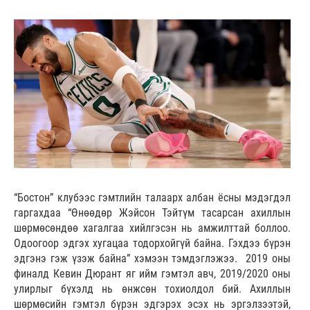
“Бостон” клубээс гэмтлийн талаарх албан ёсны мэдэгдэл
гаргахдаа “Өнөөдөр Жэйсон Тэйтүм тасарсан ахиллын
шөрмөсөндөө хагалгаа хийлгэсэн нь амжилттай боллоо.
Одоогоор эдгэх хугацаа тодорхойгүй байна. Гэхдээ бүрэн
эдгэнэ гэж үзэж байна” хэмээн тэмдэглэжээ. 2019 оны
финалд Кевин Дюрант яг ийм гэмтэл авч, 2019/2020 оны
улирлыг бүхэлд нь өнжсөн тохиолдол бий. Ахиллын
шөрмөсийн гэмтэл бүрэн эдгэрэх эсэх нь эргэлзээтэй,