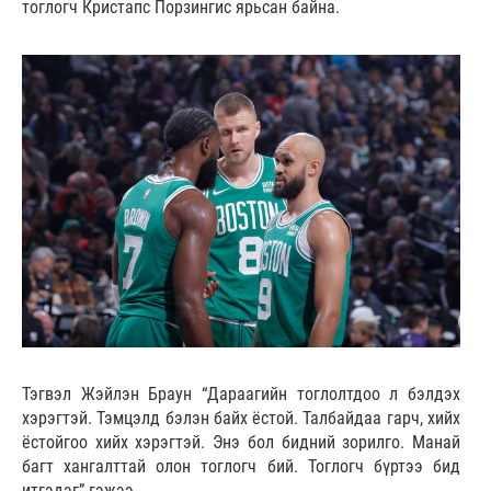
тоглогч Кристапс Порзингис ярьсан байна.
Тэгвэл Жэйлэн Браун “Дараагийн тоглолтдоо л бэлдэх
хэрэгтэй. Тэмцэлд бэлэн байх ёстой. Талбайдаа гарч, хийх
ёстойгоо хийх хэрэгтэй. Энэ бол бидний зорилго. Манай
багт хангалттай олон тоглогч бий. Тоглогч бүртээ бид
итгэдэг” гэжээ.