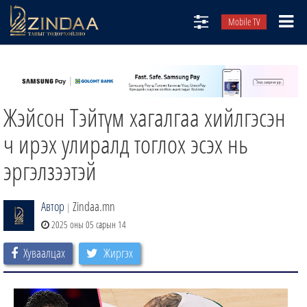
Mobile TV
НИЙТЛЭЛЧИД
ТВ8
Жэйсон Тэйтүм хагалгаа хийлгэсэн
ӨГЛӨӨНИЙ СОНИН
АУДИО ЗОХИОЛ
ч ирэх улиралд тоглох эсэх нь
ЗИНДАА СЭТГҮҮЛ
эргэлзээтэй
Автор
Zindaa.mn
|
2025 оны 05 сарын 14
Хуваалцах
Жиргэх