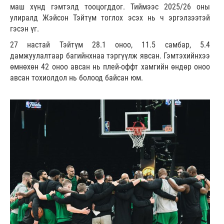
маш хүнд гэмтэлд тооцогддог. Тиймээс 2025/26 оны
улиралд Жэйсон Тэйтүм тоглох эсэх нь ч эргэлзээтэй
гэсэн үг.
27 настай Тэйтүм 28.1 оноо, 11.5 самбар, 5.4
дамжуулалтаар багийнхнаа тэргүүлж явсан. Гэмтэхийнхээ
өмнөхөн 42 оноо авсан нь плей-оффт хамгийн өндөр оноо
авсан тохиолдол нь болоод байсан юм.