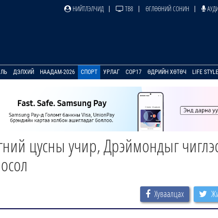
НИЙТЛЭЛЧИД
ТВ8
ӨГЛӨӨНИЙ СОНИН
АУДИ
УЛЬ
ДЭЛХИЙ
НААДАМ-2026
СПОРТ
УРЛАГ
COP17
ӨДРИЙН ХӨТӨЧ
LIFE STYL
гний цусны учир, Дрэймондыг чиглэ
 осол
Хуваалцах
Жи