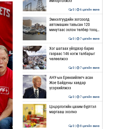
импортолжээ
0 |
6 цагийн өмнө
Эмнэлгүүдийн зогсоолд
автомашин тавьсан 120
минутаас эхлэн төлбөр тооц…
0 |
7 цагийн өмнө
Хог шатаах үйлдвэр барих
газраас 146 нэгж талбарыг
чөлөөлжээ
0 |
7 цагийн өмнө
АНУ-ын Ерөнхийлөгч асан
Жое Байдены хавдар
үсэрхийлжээ
0 |
7 цагийн өмнө
Цэцэрлэгийн цахим бүртгэл
маргааш эхэлнэ
0 |
8 цагийн өмнө