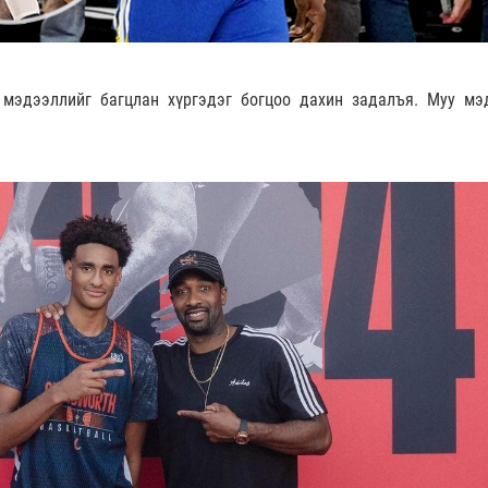
 мэдээллийг багцлан хүргэдэг богцоо дахин задалъя. Муу мэ