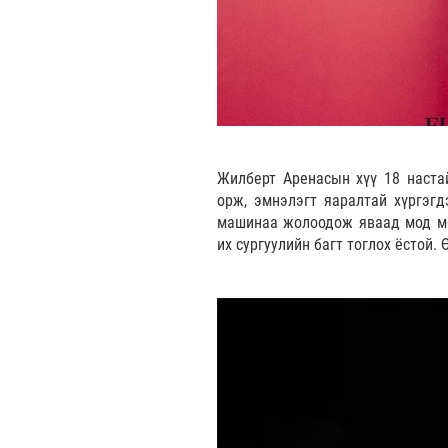
Жилберт Аренасын хүү 18 наста
орж, эмнэлэгт яаралтай хүргэгд
машинаа жолоодож яваад мод мө
их сургуулийн багт тоглох ёстой.