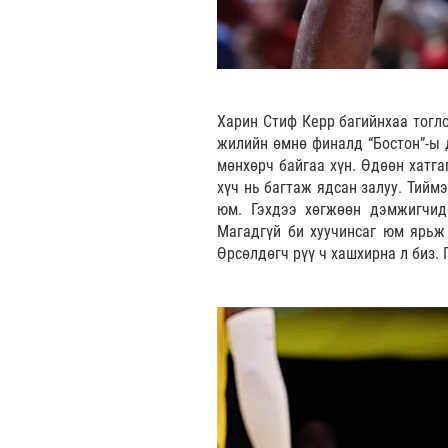
Харин Стиф Керр багийнхаа тогло
жилийн өмнө финалд “Бостон”-ы 
мөнхөрч байгаа хүн. Өдөөн хатг
хүч нь багтаж ядсан залуу. Тиймэ
юм. Гэхдээ хөгжөөн дэмжигчид
Магадгүй би хуучинсаг юм ярьж
Өрсөлдөгч рүү ч хашхирна л биз. 