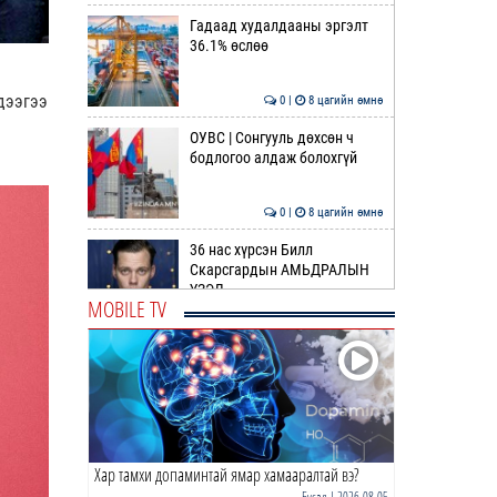
Гадаад худалдааны эргэлт
36.1% өслөө
дээгээ
0 |
8 цагийн өмнө
ОУВС | Сонгууль дөхсөн ч
бодлогоо алдаж болохгүй
0 |
8 цагийн өмнө
36 нас хүрсэн Билл
Скарсгардын АМЬДРАЛЫН
ҮЗЭЛ
MOBILE TV
0 |
10 цагийн өмнө
ӨРНИЙН ЗУРХАЙ |
Жинлүүрийнхний бүтээлч
байдал нэмэгдэнэ
0 |
11 цагийн өмнө
Хар тамхи допаминтай ямар хамааралтай вэ?
ӨГЛӨӨНИЙ МЭНД!
Бусад
| 2026-08-05