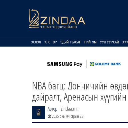
ЭХЛЭЛ
УЛС ТӨР
ЭДИЙН ЗАСАГ
НИЙГЭМ
УУЛ УУРХАЙ
ХУ
NBA багц: Дончичийн өвдө
дайралт, Аренасын хүүгийн
Автор
Zindaa.mn
|
2025 оны 04 сарын 25