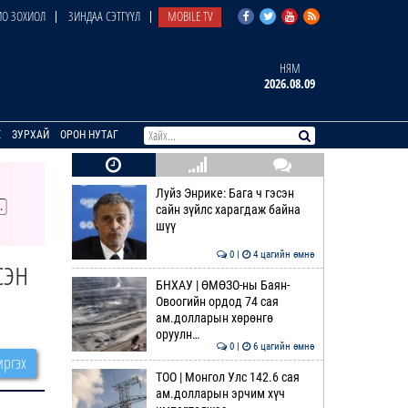
О ЗОХИОЛ
ЗИНДАА СЭТГҮҮЛ
MOBILE TV
НЯМ
2026.08.09
E
ЗУРХАЙ
ОРОН НУТАГ
Луйз Энрике: Бага ч гэсэн
сайн зүйлс харагдаж байна
шүү
0 |
4 цагийн өмнө
сэн
БНХАУ | ӨМӨЗО-ны Баян-
Овоогийн ордод 74 сая
ам.долларын хөрөнгө
оруулн…
0 |
6 цагийн өмнө
ргэх
ТОО | Монгол Улс 142.6 сая
ам.долларын эрчим хүч