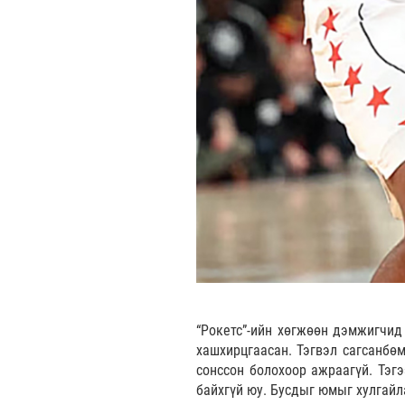
“Рокетс”-ийн хөгжөөн дэмжигчид
хашхирцгаасан. Тэгвэл сагсанбөм
сонссон болохоор ажраагүй. Тэг
байхгүй юу. Бусдыг юмыг хулгайл