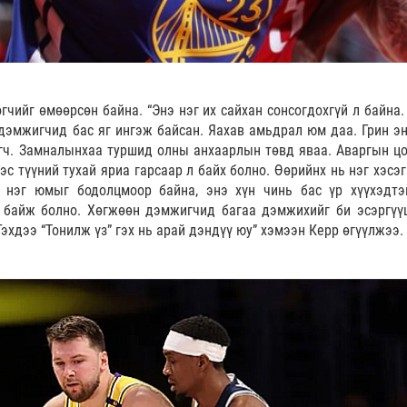
гчийг өмөөрсөн байна. “Энэ нэг их сайхан сонсогдохгүй л байна.
дэмжигчид бас яг ингэж байсан. Яахав амьдрал юм даа. Грин эн
агч. Замналынхаа туршид олны анхаарлын төвд яваа. Аваргын цо
эс түүний тухай яриа гарсаар л байх болно. Өөрийнх нь нэг хэсэ
 нэг юмыг бодолцмоор байна, энэ хүн чинь бас үр хүүхэдтэ
 байж болно. Хөгжөөн дэмжигчид багаа дэмжихийг би эсэргүүц
Гэхдээ “Тонилж үз” гэх нь арай дэндүү юу” хэмээн Керр өгүүлжээ.