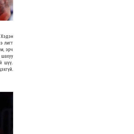
 Хэдэн
э лигт
м, эрч
г шахуу
й шүү.
эхгүй.