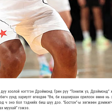
 дуу хоолой нэгтгэн Дрэймонд Грин рүү “Тонилж үз, Дрэймонд” 
бөгч үүнд хариулт өгөхдөө “Өө, би хашхираан орилоон өмнө нь 
ээд ч энэ бол тэднийх биш шүү дээ. “Бостон”-ы хөгжөөн дэмжиг
ах муухай” гэжээ.