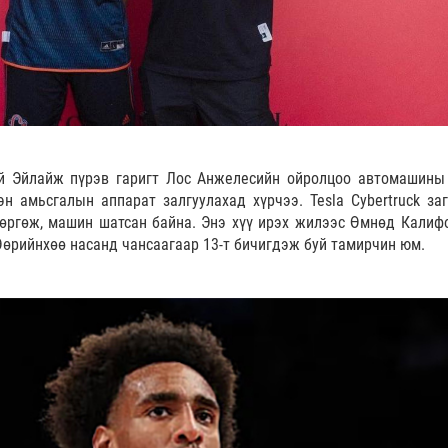
й Эйлайж пүрэв гаригт Лос Анжелесийн ойролцоо автомашины
эн амьсгалын аппарат залгуулахад хүрчээ. Tesla Cybertruck за
ргөж, машин шатсан байна. Энэ хүү ирэх жилээс Өмнөд Калиф
 Өөрийнхөө насанд чансаагаар 13-т бичигдэж буй тамирчин юм.