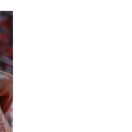
COP17
| 2026-07-28
Нийслэлийн цэцэрлэгийн бүртгэл 8 дугаар сарын
10-наас э…
Боловсрол
| 2026-07-27