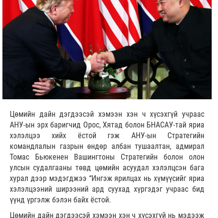
Цөмийн дайн дэгдээсэй хэмээн хэн ч хүсэхгүй учраас
АНУ-ын эрх баригчид Орос, Хятад болон БНАСАУ-тай яриа
хэлэлцээ хийх ёстой гэж АНУ-ын Стратегийн
командлалын газрын өндөр албан тушаалтан, адмирал
Томас Бьюкенен Вашингтоны Стратегийн болон олон
улсын судалгааны төвд цөмийн асуудал хэлэлцсэн бага
хурал дээр мэдэгджээ “Ингэж ярилцах нь хүмүүсийг яриа
хэлэлцээний ширээний ард суухад хүргэдэг учраас бид
үүнд үргэлж бэлэн байх ёстой.
Цөмийн дайн дэгдээсэй хэмээн хэн ч хүсэхгүй нь мэдээж