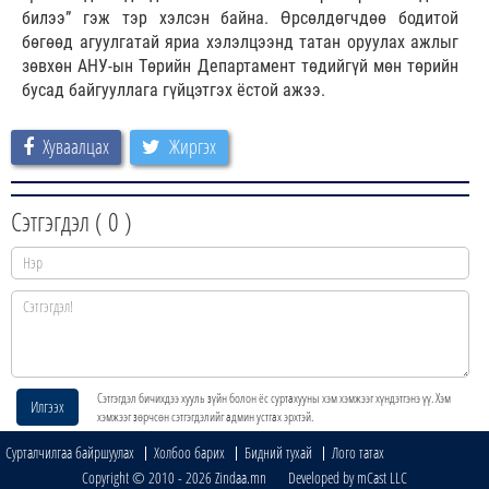
билээ” гэж тэр хэлсэн байна. Өрсөлдөгчдөө бодитой
бөгөөд агуулгатай яриа хэлэлцээнд татан оруулах ажлыг
зөвхөн АНУ-ын Төрийн Департамент төдийгүй мөн төрийн
бусад байгууллага гүйцэтгэх ёстой ажээ.
Хуваалцах
Жиргэх
Сэтгэгдэл (
0
)
Сэтгэгдэл бичихдээ хууль зүйн болон ёс суртахууны хэм хэмжээг хүндэтгэнэ үү. Хэм
Илгээх
хэмжээг зөрчсөн сэтгэгдэлийг админ устгах эрхтэй.
Сурталчилгаа байршуулах
Холбоо барих
Бидний тухай
Лого татах
Copyright © 2010 - 2026 Zindaa.mn Developed by mCast LLC