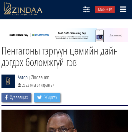
Mobile TV
НИЙТЛЭЛЧИД
ТВ8
Пентагоны тэргүүн цөмийн дайн
ӨГЛӨӨНИЙ СОНИН
АУДИО ЗОХИОЛ
дэгдэх боломжгүй гэв
ЗИНДАА СЭТГҮҮЛ
Автор
Zindaa.mn
|
2022 оны 04 сарын 27
Хуваалцах
Жиргэх