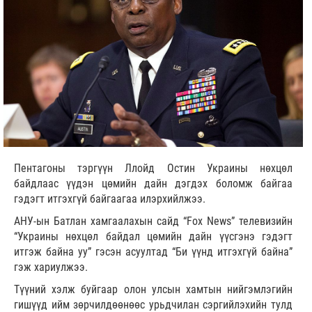
Пентагоны тэргүүн Ллойд Остин Украины нөхцөл
байдлаас үүдэн цөмийн дайн дэгдэх боломж байгаа
гэдэгт итгэхгүй байгаагаа илэрхийлжээ.
АНУ-ын Батлан хамгаалахын сайд “Fox News” телевизийн
“Украины нөхцөл байдал цөмийн дайн үүсгэнэ гэдэгт
итгэж байна уу” гэсэн асуултад “Би үүнд итгэхгүй байна”
гэж хариулжээ.
Түүний хэлж буйгаар олон улсын хамтын нийгэмлэгийн
гишүүд ийм зөрчилдөөнөөс урьдчилан сэргийлэхийн тулд