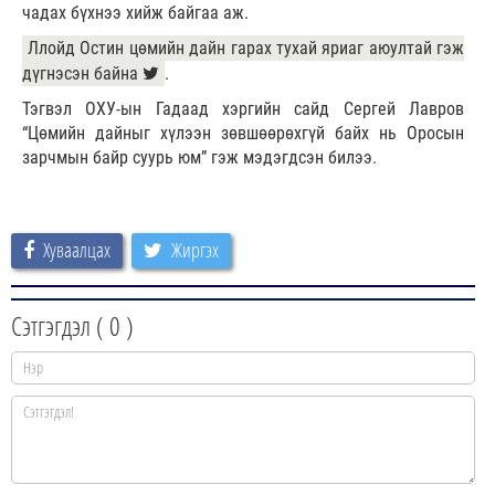
чадах бүхнээ хийж байгаа аж.
Ллойд Остин цөмийн дайн гарах тухай яриаг аюултай гэж
дүгнэсэн байна
.
Тэгвэл ОХУ-ын Гадаад хэргийн сайд Сергей Лавров
“Цөмийн дайныг хүлээн зөвшөөрөхгүй байх нь Оросын
зарчмын байр суурь юм” гэж мэдэгдсэн билээ.
Хуваалцах
Жиргэх
Сэтгэгдэл (
0
)