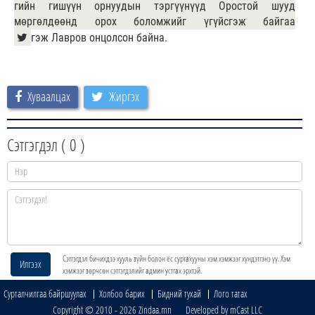
гийн гишүүн орнуудын тэргүүнүүд Оростой шууд
мөргөлдөөнд орох боломжийг үгүйсгэж байгаа
гэж Лавров онцолсон байна.
Хуваалцах
Жиргэх
Сэтгэгдэл (
0
)
Сэтгэгдэл бичихдээ хууль зүйн болон ёс суртахууны хэм хэмжээг хүндэтгэнэ үү. Хэм
Илгээх
хэмжээг зөрчсөн сэтгэгдэлийг админ устгах эрхтэй.
Сурталчилгаа байршуулах
Холбоо барих
Бидний тухай
Лого татах
Copyright © 2010 - 2026 Zindaa.mn Developed by mCast LLC