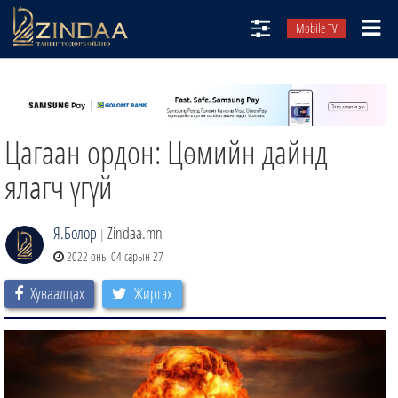
Mobile TV
НИЙТЛЭЛЧИД
ТВ8
Цагаан ордон: Цөмийн дайнд
ӨГЛӨӨНИЙ СОНИН
АУДИО ЗОХИОЛ
ялагч үгүй
ЗИНДАА СЭТГҮҮЛ
Я.Болор
Zindaa.mn
|
2022 оны 04 сарын 27
Хуваалцах
Жиргэх