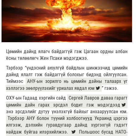
Цөмийн дайнд ялагч байдаггүй гэж Цагаан ордны албан
ёсны төлөөлөгч Жен Псаки мэдэгджээ.
Тэрбээр “үндэсний аюулгүй байдлын шинжээчид цөмийн
дайнд ялалт гэж байдаггүй болохыг бидэнд ойлгуулсан.
Тиймээс
АНУ-ын зорилго нь цөмийн дайны талаарх үг
хэллэгээ зөөлрүүлэхийг уриалах явдал юм
” гэжээ.
ОХУ-ын Гадаад хэргийн сайд
Сергей Лавров даваа гарагт
цөмийн дайн гарах эрсдэл бодит гэж мэдэгдээд
энэ эрсдэлийг дутуу үнэлэхгүй байхыг анхааруулсан юм.
Тэрбээр АНУ болон түүний холбоотнууд Украинд цэргээ
илгээж, дэлхийн гуравдугаар дайнд хүргэхгүй гэдэгт
найдаж буйгаа илэрхийлжээ.
Польшоос бусад НАТО-