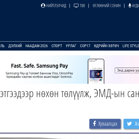
НИЙТЛЭЛЧИД
ТВ8
ӨГЛӨӨНИЙ СОНИН
АУДИ
УЛЬ
ДЭЛХИЙ
НААДАМ-2026
СПОРТ
УРЛАГ
COP17
ӨДРИЙН ХӨТӨЧ
LIFE STYL
й этгээдээр нөхөн төлүүлж, ЭМД-ын са
Хуваалцах
Жи