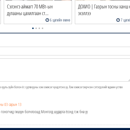
Сэлэнгэ аймагт 70 МВт-ын
ДОХИО | Газрын тосны ханш 
дулааны цахилгаан ст…
эхэллээ
6 цагийн өмнө
7 цаги
э хууль зүйн болон ёс суртахууны хэм хэмжээг хүндэтгэнэ үү. Хэм хэмжээг зөрчсөн сэтгэгдэлийг админ устгах
ны 03 сарын 13
р тоногчид гишүүн болчлоошд Монголд шударга ёсонд гэж бна уу