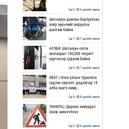
0 |
6 цагийн өмнө
Шатахуун дамлан борлуулсан
хоёр зөрчлийг илрүүлэн
шалгаж байна
1 |
7 цагийн өмнө
АҮЭБЯ: Шатахуун олгох
хязгаарыг 100,000 төгрөгт
хүргэхээр судалж байна
0 |
7 цагийн өмнө
ОБЕГ | Олон улсын туршлага
судлах сургалт, дадлагад 14
алба хаагч хамр…
0 |
8 цагийн өмнө
ТАНИЛЦ | Дараах замуудыг
хааж, шинэчлэнэ
0 |
8 цагийн өмнө