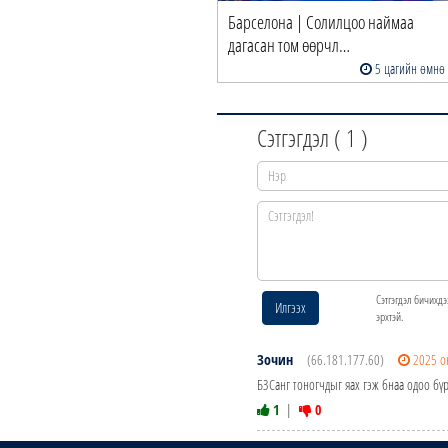
Барселона | Солилцоо наймаа
дагасан том өөрчл…
5 цагийн өмнө
Сэтгэгдэл (
1
)
Сэтгэгдэл бичихдэ
Илгээх
эрхтэй.
Зочин
(66.181.177.60)
2025 о
БЗСанг тоногчдыг яах гэж бнаа одоо бү
1
|
0