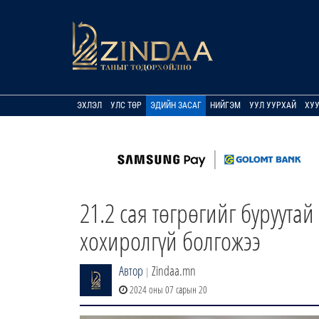
ЭХЛЭЛ
УЛС ТӨР
ЭДИЙН ЗАСАГ
НИЙГЭМ
УУЛ УУРХАЙ
ХУ
21.2 сая төгрөгийг буруута
хохиролгүй болгожээ
Автор
Zindaa.mn
|
2024 оны 07 сарын 20