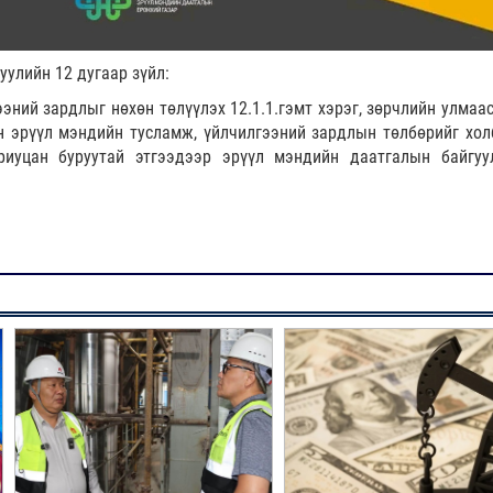
уулийн 12 дугаар зүйл:
эний зардлыг нөхөн төлүүлэх 12.1.1.гэмт хэрэг, зөрчлийн улмаас
н эрүүл мэндийн тусламж, үйлчилгээний зардлын төлбөрийг хол
риуцан буруутай этгээдээр эрүүл мэндийн даатгалын байгуу