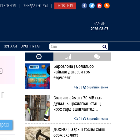
О ЗОХИОЛ
ЗИНДАА СЭТГҮҮЛ
MOBILE TV
БААСАН
2026.08.07
E
ЗУРХАЙ
ОРОН НУТАГ
Барселона | Солилцоо
наймаа дагасан том
өөрчлөлт
0 |
5 цагийн өмнө
нг
Сэлэнгэ аймагт 70 МВт-ын
дулааны цахилгаан станц
ирэх сард ашиглалтад …
0 |
6 цагийн өмнө
ргэх
ДОХИО | Газрын тосны ханш
өсөж эхэллээ