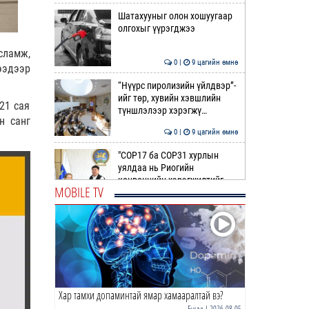
Шатахууныг олон хошуугаар
олгохыг үүрэгджээ
сламж,
0 |
9 цагийн өмнө
ээдээр
“Нүүрс пиролизийн үйлдвэр”-
ийг төр, хувийн хэвшлийн
21 сая
түншлэлээр хэрэгжү…
н санг
0 |
9 цагийн өмнө
"COP17 ба COP31 хурлын
уялдаа нь Риогийн
конвенцийн хэрэгжилтийг
MOBILE TV
ахиул…
0 |
10 цагийн өмнө
Монгол төрийн парадокс нь
шатахуун
0 |
10 цагийн өмнө
Хар тамхи допаминтай ямар хамааралтай вэ?
Б.Пүрэвдагва: Найман
салбарын 103 үйлчилгээний
Бусад
| 2026-08-05