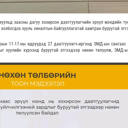
хуульд заасны дагуу хохирсон даатгуулагчийн эрүүл мэндийн ту
холбогдох хууль хяналтын байгууллагатай хамтран буруутай этг
рын 11-17-ны өдрүүдэд 27 даатгуулагч-иргэнд ЭМД-ын сангаас 
ыг хуулийн хүрээнд буруутай этгээдээр нөхөн төлүүлж, ЭМД-ы