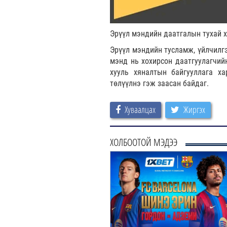
Эрүүл мэндийн даатгалын тухай х
Эрүүл мэндийн тусламж, үйлчилгэ
мэнд нь хохирсон даатгуулагчий
хууль хяналтын байгууллага ха
төлүүлнэ гэж заасан байдаг.
Хуваалцах
Жиргэх
ХОЛБООТОЙ МЭДЭЭ