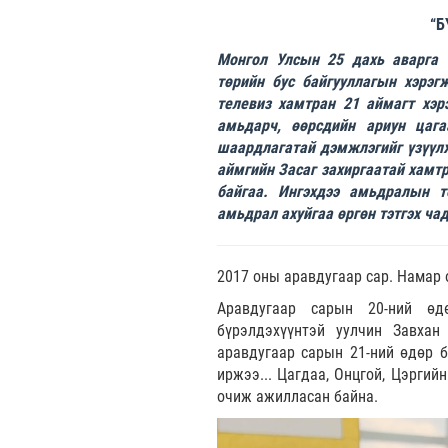
“Б
Монгол Улсын 25 дахь аварга П
төрийн бус байгууллагын хэрэгж
телевиз хамтран 21 аймагт хэрэ
амьдарч, өөрсдийн ариун цага
шаардлагатай дэмжлэгийг үзүүлж 
аймгийн Засаг захиргаатай хамтр
байгаа. Ингэхдээ амьдралын тө
амьдрал ахуйгаа өргөн тэтгэх ча
2017 оны аравдугаар сар. Намар 
Аравдугаар сарын 20-ний өд
бүрэлдэхүүнтэй уулчин Завхан
аравдугаар сарын 21-ний өдөр б
иржээ... Цагдаа, Онцгой, Цэргий
очиж ажилласан байна.