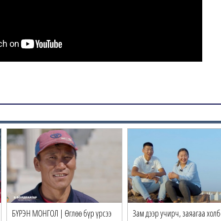
БҮРЭН МОНГОЛ | Өглөө бүр үрсээ
Зам дээр учирч, заяагаа хол