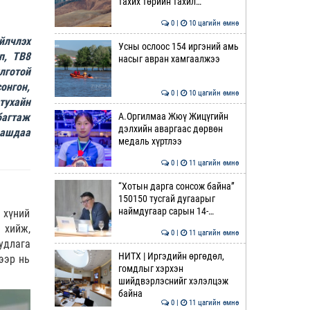
тахих төрийн тахил…
0 |
10 цагийн өмнө
йлчлэх
Усны ослоос 154 иргэний амь
п, ТВ8
насыг авран хамгаалжээ
лготой
онгон,
0 |
10 цагийн өмнө
тухайн
А.Оргилмаа Жюү Жицүгийн
багтаж
дэлхийн аваргаас дөрвөн
аашдаа
медаль хүртлээ
0 |
11 цагийн өмнө
“Хотын дарга сонсож байна”
150150 тусгай дугаарыг
наймдугаар сарын 14-…
хүний
 хийж,
0 |
11 цагийн өмнө
удлага
НИТХ | Иргэдийн өргөдөл,
ээр нь
гомдлыг хэрхэн
шийдвэрлэснийг хэлэлцэж
байна
0 |
11 цагийн өмнө