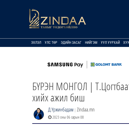
ЭХЛЭЛ
УЛС ТӨР
ЭДИЙН ЗАСАГ
НИЙГЭМ
УУЛ УУРХАЙ
ХУ
БҮРЭН МОНГОЛ | Т.Цогтбаа
хийх ажил биш
Д.Үржинбадам
Zindaa.mn
|
2023 оны 06 сарын 08