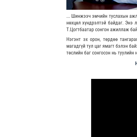
... Шинжээч эмчийн
туслахын
аж
нөхцөл хүндрэлтэй байдаг. Энэ 
Т.Цогтбаатар сонгон ажиллаж бай
Нэгэнт эх орон, төрдөө тангар
магадгүй тул цаг ямагт бэлэн бай
төслийн баг сонгосон нь туулийн 