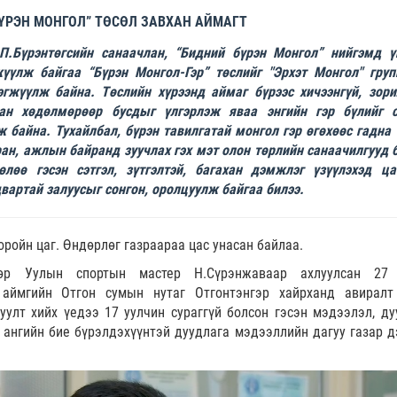
ҮРЭН МОНГОЛ” ТӨСӨЛ ЗАВХАН АЙМАГТ
.Бүрэнтөгсийн санаачлан, “Бидний бүрэн Монгол” нийгэмд ү
үүлж байгаа “Бүрэн Монгол-Гэр” төслийг "Эрхэт Монгол" груп
гжүүлж байна. Төслийн хүрээнд аймаг бүрээс хичээнгүй, зори
ан хөдөлмөрөөр бусдыг үлгэрлэж яваа энгийн гэр бүлийг с
байна. Тухайлбал, бүрэн тавилгатай монгол гэр өгөхөөс гадна 
ан, ажлын байранд зуучлах гэх мэт олон төрлийн санаачилгууд 
лөө гэсэн сэтгэл, зүтгэлтэй, багахан дэмжлэг үзүүлэхэд ц
двартай залуусыг сонгон, оролцуулж байгаа билээ.
оройн цаг. Өндөрлөг газраараа цас унасан байлаа.
өр Уулын спортын мастер Н.Сүрэнжаваар ахлуулсан 27 
 аймгийн Отгон сумын нутаг Отгонтэнгэр хайрханд авиралт
уулт хийх үедээ 17 уулчин сураггүй болсон гэсэн мэдээлэл, ду
н ангийн бие бүрэлдэхүүнтэй дуудлага мэдээллийн дагуу газар д