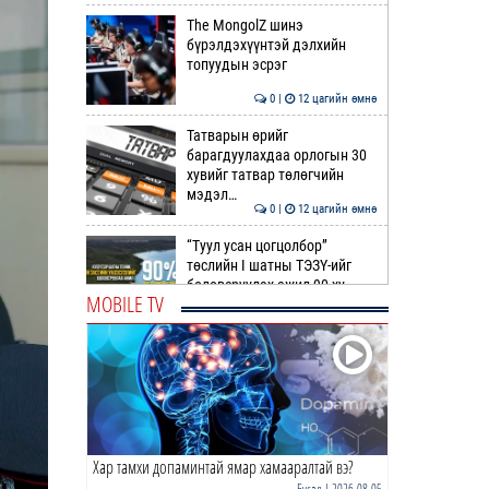
The MongolZ шинэ
бүрэлдэхүүнтэй дэлхийн
топуудын эсрэг
0 |
12 цагийн өмнө
Татварын өрийг
барагдуулахдаа орлогын 30
хувийг татвар төлөгчийн
мэдэл…
0 |
12 цагийн өмнө
“Туул усан цогцолбор”
төслийн I шатны ТЭЗҮ-ийг
боловсруулах ажил 90 ху…
MOBILE TV
0 |
12 цагийн өмнө
Нийслэлийн иргэдийн
Төлөөлөгчдийн Хурлын
Ээлжит VIII хуралдаан
эхэллээ
0 |
13 цагийн өмнө
Хар тамхи допаминтай ямар хамааралтай вэ?
ТОО | Гадаад валютын нөөц
7.9 тэрбум ам.доллар давлаа
Бусад
| 2026-08-05