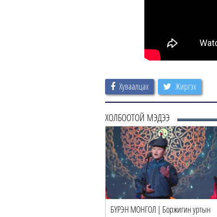
Хуваалцах
Жиргэх
ХОЛБООТОЙ МЭДЭЭ
БҮРЭН МОНГОЛ | Боржигин уртын