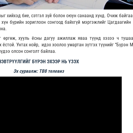
лыг
хийхэд бие, сэтгэл зүй болон оюун санаанд хүнд. Очиж байгаа
л хүн бүрийн зориглоон
сонгоод
байхгүй мэргэжлийг Цагдаагийн 
на.
аг өргөж, хууль ёсны дагуу ажиллаж яваа түүнд хэзээ ч туша
х ёстой. Унтах нойр, идэх хоолоо умартан зүтгэх түүнийг “Бүрэн 
нүдээ олсон сонголт байлаа.
НЭВТРҮҮЛГИЙГ БҮРЭН ЭХЭЭР НЬ ҮЗЭХ
Эх сурвалж: ТВ8 телевиз