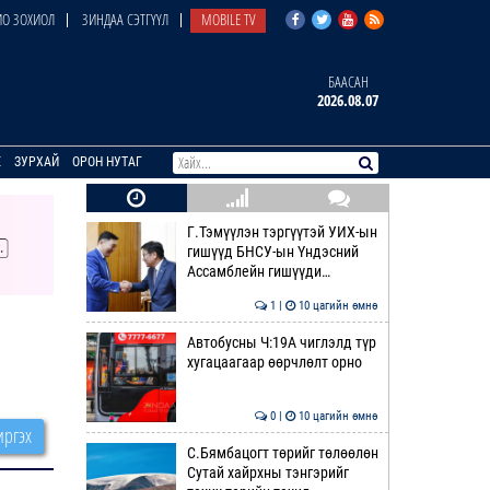
О ЗОХИОЛ
ЗИНДАА СЭТГҮҮЛ
MOBILE TV
БААСАН
2026.08.07
E
ЗУРХАЙ
ОРОН НУТАГ
Г.Тэмүүлэн тэргүүтэй УИХ-ын
гишүүд БНСУ-ын Үндэсний
Ассамблейн гишүүди…
1 |
10 цагийн өмнө
Автобусны Ч:19А чиглэлд түр
хугацаагаар өөрчлөлт орно
0 |
10 цагийн өмнө
ргэх
С.Бямбацогт төрийг төлөөлөн
Сутай хайрхны тэнгэрийг