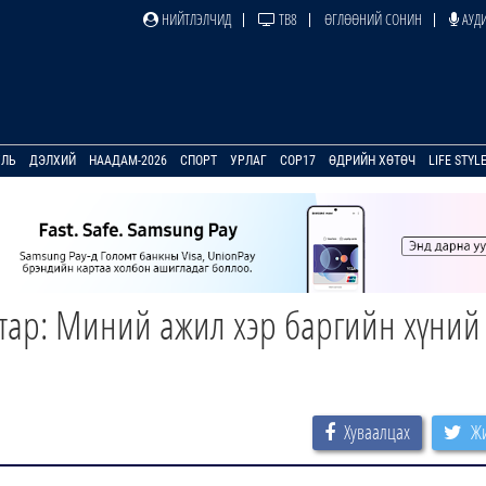
НИЙТЛЭЛЧИД
ТВ8
ӨГЛӨӨНИЙ СОНИН
АУДИ
УЛЬ
ДЭЛХИЙ
НААДАМ-2026
СПОРТ
УРЛАГ
COP17
ӨДРИЙН ХӨТӨЧ
LIFE STYL
тар: Миний ажил хэр баргийн хүний
Хуваалцах
Жи