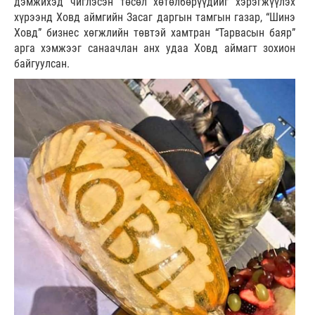
дэмжихэд чиглэсэн төсөл хөтөлбөрүүдийг хэрэгжүүлэх
хүрээнд Ховд аймгийн Засаг даргын тамгын газар, “Шинэ
Ховд” бизнес хөгжлийн төвтэй хамтран “Тарвасын баяр”
арга хэмжээг санаачлан анх удаа Ховд аймагт зохион
байгуулсан.