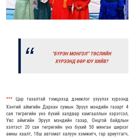
“БҮРЭН МОНГОЛ” ТӨСЛИЙН
ХҮРЭЭНД ӨӨР ЮУ ХИЙВ?
***
Цар тахалтай тэмцэхэд дэмжлэг үзүүлэх хүрээнд
Хэнтий аймгийн Дархан сумын Эрүүл мэндийн газарт 4
сая төгрөгийн үнэ бүхий халдвар хамгааллын хэрэгсэл,
Увс аймгийн Эрүүл мэндийн газар, Онцгой байдлын
хэлтэст 20 сая төгрөгийн үнэ бүхий 50 мянган ширхэг
амны хаалт, 18ш автомат халуун хэмжигч, гар ариутгагч,