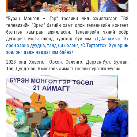
“Бүрэн Монгол – Гэр” төслийн үйл ажиллагааг ТВ8
телевизийн “Эрэл” багийн хамт олон телевизийн контент
бэлтгэн хамтран ажилласан. Телевизийн эхний хоёр
дугаарыг үзэгч олонд хүргээд буй юм. /
Д.Алпамыс: Эх
орон хаана дуудна, тэнд би бэлэн
/, /
С.Төртогтох: Хүн ер нь
зовлонг дааж чаддаг юм байна
/
2023 онд Хөвсгөл, Орхон, Сэлэнгэ, Дархан-Уул, Булган,
Төв, Дундговь, Өмнөговь аймагт төслийг үргэлжлүүлнэ.