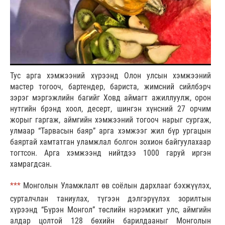
Тус арга хэмжээний хүрээнд Олон улсын хэмжээний
мастер тогооч, бартендер, бариста, жимсний сийлбэрч
зэрэг мэргэжлийн багийг Ховд аймагт ажиллуулж, орон
нутгийн брэнд хоол, десерт, шингэн хүнсний 27 орчим
жорыг гаргаж, аймгийн хэмжээний тогооч нарыг сургаж,
улмаар “Тарвасын баяр” арга хэмжээг жил бүр ургацын
баяртай хамтатган уламжлал болгон зохион байгуулахаар
тогтсон. Арга хэмжээнд нийтдээ 1000 гаруй иргэн
хамрагдсан.
***
Монголын Уламжлалт өв соёлын дархлааг бэхжүүлэх,
сурталчлан таниулах, түгээн дэлгэрүүлэх зорилтын
хүрээнд “Бүрэн Монгол” төслийн нэрэмжит улс, аймгийн
алдар цолтой 128 бөхийн барилдааныг Монголын