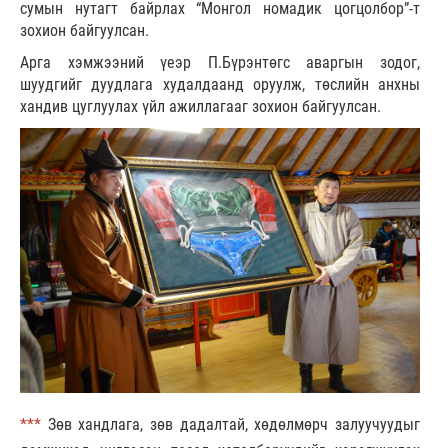
сумын нутагт байрлах “Монгол номадик цогцолбор”-т
зохион байгуулсан.
Арга хэмжээний үеэр П.Бүрэнтөгс аваргын зодог,
шуудгийг дуудлага худалдаанд оруулж, төслийн анхны
хандив цуглуулах үйл ажиллагааг зохион байгуулсан.
***
Зөв хандлага, зөв дадалтай, хөдөлмөрч залуучуудыг