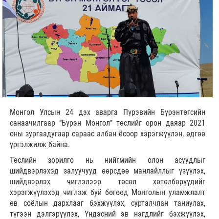
Монгол Улсын 24 дэх аварга Пүрэвийн Бүрэнтөгсийн
санаачилгаар “Бүрэн Монгол” төслийг орон даяар 2021
оны зургаадугаар сараас албан ёсоор хэрэгжүүлэн, өдгөө
үргэлжилж байна.
Төслийн зорилго нь нийгмийн олон асуудлыг
шийдвэрлэхэд залуучууд өөрсдөө манлайллыг үзүүлэх,
шийдвэрлэх чиглэлээр төсөл хөтөлбөрүүдийг
хэрэгжүүлэхэд чиглэж буй бөгөөд Монголын уламжлалт
өв соёлын дархлааг бэхжүүлэх, сурталчлан таниулах,
түгээн дэлгэрүүлэх, Үндэсний эв нэгдлийг бэхжүүлэх,