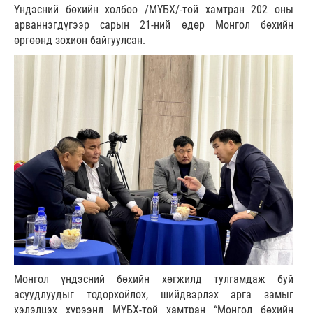
Үндэсний бөхийн холбоо /МҮБХ/-той хамтран 202 оны
арваннэгдүгээр сарын 21-ний өдөр Монгол бөхийн
өргөөнд зохион байгуулсан.
Монгол үндэсний бөхийн хөгжилд тулгамдаж буй
асуудлуудыг тодорхойлох, шийдвэрлэх арга замыг
хэлэлцэх хүрээнд МҮБХ-той хамтран “Монгол бөхийн