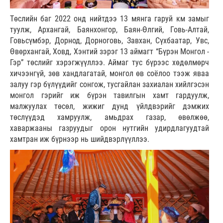
Төслийн баг 2022 онд нийтдээ 13 мянга гаруй км замыг
туулж, Архангай, Баянхонгор, Баян-Өлгий, Говь-Алтай,
Говьсүмбэр, Дорнод, Дорноговь, Завхан, Сүхбаатар, Увс,
Өвөрхангай, Ховд, Хэнтий зэрэг 13 аймагт “Бүрэн Монгол -
Гэр” төслийг хэрэгжүүллээ. Аймаг тус бүрээс хөдөлмөрч
хичээнгүй, зөв хандлагатай, монгол өв соёлоо тээж яваа
залуу гэр бүлүүдийг сонгож, тусгайлан захиалан хийлгэсэн
монгол гэрийг иж бүрэн тавилгын хамт гардуулж,
малжуулах төсөл, жижиг дунд үйлдвэрийг дэмжих
төслүүдэд хамруулж, амьдрах газар, өвөлжөө,
хаваржааны газруудыг орон нутгийн удирдлагуудтай
хамтран иж бүрнээр нь шийдвэрлүүллээ.