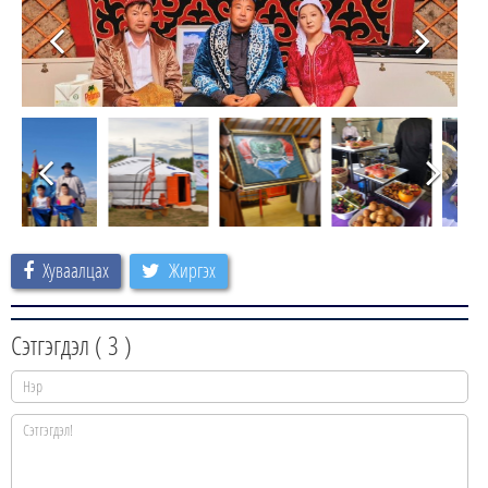
Хуваалцах
Жиргэх
Сэтгэгдэл (
3
)