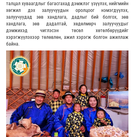
талцал хуваагдлыг багасгахад дэмжлэг үзүүлэх, нийгмийн
хөгжил дэх залуучуудын оролцоог нэмэгдүүлэх,
залуучуудад зөв хандлага, дадлыг бий болгох, зөв
хандлага, зөв дадалтай, хөдөлмөрч залуучуудыг
дэмжихэд чиглэсэн төсөл хөтөлбөрүүдийг
хэрэгжүүлэхээр төлөвлөн, ажил хэрэгж болгон ажиллаж
байна.