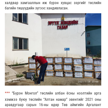
халдвар хамгааллын иж бүрэн хувцас зэргийг төслийн
багийн гишүүдийн зүгээс хандивласан.
***
“Бүрэн Монгол” төслийн албан ёсны нээлтийн арга
хэмжээ буюу төслийн “Алтан намар” эвентийг 2021 оны
аравдугаар сарын 16-ны өдөр Төв аймгийн Аргалант