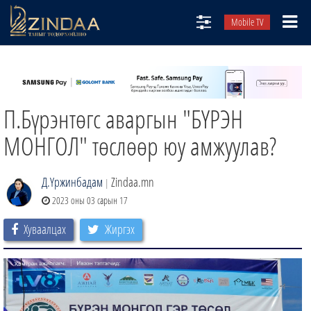
Mobile TV
НИЙТЛЭЛЧИД
ТВ8
П.Бүрэнтөгс аваргын "БҮРЭН
ӨГЛӨӨНИЙ СОНИН
АУДИО ЗОХИОЛ
МОНГОЛ" төслөөр юу амжуулав?
ЗИНДАА СЭТГҮҮЛ
Д.Үржинбадам
Zindaa.mn
|
2023 оны 03 сарын 17
Хуваалцах
Жиргэх