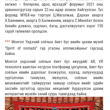
хөгжил – Өнгөрсөн, одоо, ирээдүй” форумыг 2021 оны
арваннэгдүгээр сарын 22-ны өдөр зохион байгуулсан. Тус
форумд МҮБХ-ны тэргүүн Ц.Магалжав, Дархан аварга
Х.Баянмөнх, аварга О.Балжинням, аварга С.Мөнхбат болон
бөхийн дэвжээ, судлаач, багш, дасгалжуулагч зэрэг 150
гаруй төлөөлөл оролцсон.
***
Монгол Үндэний соёлын биет бус өвийн цахим музей
“Spirit of nomads” гар утасны аппликэйшныг гаргаад
байна.
Монгол үндэсний соёлын биет бус өвүүдийг AR, VR
технологи ашиглан нэгдсэн платформд цогцлоож, биет бус
соёлын өвийн дархлааг бэхжүүлэх, хүүхэд, залуучуудад
сурталчлан таниулах, өвлүүлэх, соёлын өвийн
менежментийг сайжруулах замаар соёлын өвийг эдийн
засгийн эргэлтэд оруулах нөхцөлийг бүрдүүлсэн цахим
интерактив музейн эхний суурь тавигдаад байна.