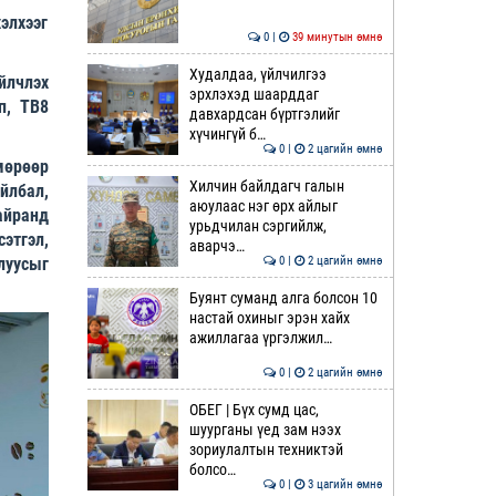
элхээг
0 |
39 минутын өмнө
Худалдаа, үйлчилгээ
йлчлэх
эрхлэхэд шаарддаг
п, ТВ8
давхардсан бүртгэлийг
хүчингүй б…
0 |
2 цагийн өмнө
мөрөөр
Хилчин байлдагч галын
йлбал,
аюулаас нэг өрх айлыг
айранд
урьдчилан сэргийлж,
этгэл,
аварчэ…
0 |
2 цагийн өмнө
луусыг
Буянт суманд алга болсон 10
настай охиныг эрэн хайх
ажиллагаа үргэлжил…
0 |
2 цагийн өмнө
ОБЕГ | Бүх сумд цас,
шуурганы үед зам нээх
зориулалтын техниктэй
болсо…
0 |
3 цагийн өмнө