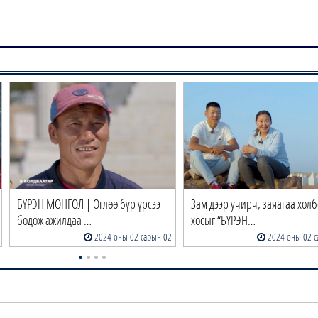
Зам дээр учирч, заяагаа холбосон
БҮРЭН МОНГОЛ | Онцгойгий
хосыг “БҮРЭН…
албанд 10 жил алба …
2024 оны 02 сарын 01
2024 оны 01 с