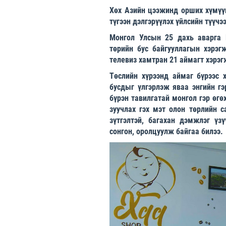
Хөх Азийн цээжинд орших хүмүүн
түгээн дэлгэрүүлэх үйлсийн түүчэ
Монгол Улсын 25 дахь аварга П
төрийн бус байгууллагын хэрэгж
телевиз хамтран 21 аймагт хэрэ
Төслийн хүрээнд аймаг бүрээс 
бусдыг үлгэрлэж яваа энгийн гэ
бүрэн тавилгатай монгол гэр өгө
зуучлах гэх мэт олон төрлийн с
зүтгэлтэй, багахан дэмжлэг үз
сонгон, оролцуулж байгаа билээ.