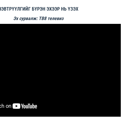
НЭВТРҮҮЛГИЙГ БҮРЭН ЭХЭЭР НЬ ҮЗЭХ
Эх сурвалж: ТВ8 телевиз