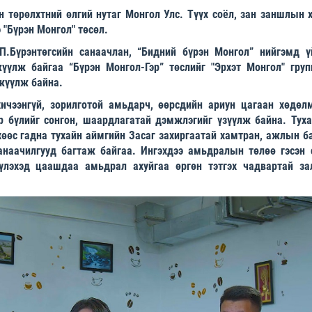
 төрөлхтний өлгий нутаг Монгол Улс. Түүх соёл, зан заншлын х
э "Бүрэн Монгол" төсөл.
.Бүрэнтөгсийн санаачлан, “Бидний бүрэн Монгол” нийгэмд ү
үүлж байгаа “Бүрэн Монгол-Гэр” төслийг "Эрхэт Монгол" груп
гжүүлж байна.
хичээнгүй, зорилготой амьдарч, өөрсдийн ариун цагаан хөдөл
р бүлийг сонгон, шаардлагатай дэмжлэгийг үзүүлж байна. Туха
хөөс гадна тухайн аймгийн Засаг захиргаатай хамтран, ажлын б
анаачилгууд багтаж байгаа. Ингэхдээ амьдралын төлөө гэсэн с
үүлэхэд цаашдаа амьдрал ахуйгаа өргөн тэтгэх чадвартай за