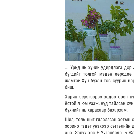
... Урьд нь хүний удирдлага дор
бүгдийг толгой мэдэн өөрсдөө 
жамтай.Хүн бүхэн төв суурин б
биш.
Харин эсрэгээрээ хөдөө орон ну
ёстой л юм үзэж, нүд тайлсан хүн
бүхнийг нь харахаар бахархам.
Шил, толь шиг гялалзсан хотын
зорино гэдэг үнэхээр сэтгэлийн 
энэ. Залуу хос Н.Ууганбаяр, Б.Ж