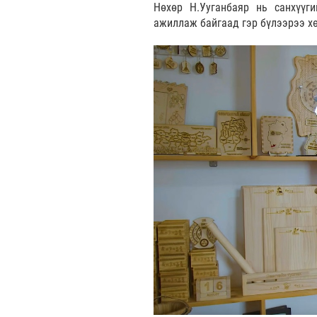
Нөхөр Н.Ууганбаяр нь санхүүг
ажиллаж байгаад гэр бүлээрээ хө