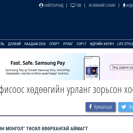
НИЙТЛЭЛЧИД
ТВ8
ӨГЛӨӨНИЙ СОНИН
АУДИ
УЛЬ
ДЭЛХИЙ
НААДАМ-2026
СПОРТ
УРЛАГ
COP17
ӨДРИЙН ХӨТӨЧ
LIFE STYL
исоос хөдөөгийн урланг зорьсон хо
Хуваалцах
Жи
ЭН МОНГОЛ” ТӨСӨЛ ӨВӨРХАНГАЙ АЙМАГТ