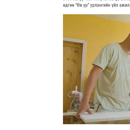
өдгөө “Өв ур” урлангийн үйл ажи