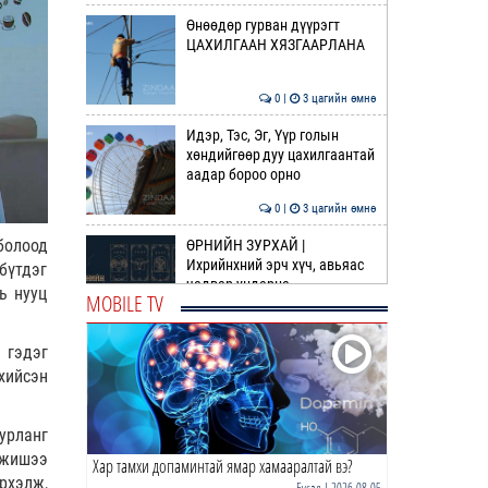
Өнөөдөр гурван дүүрэгт
ЦАХИЛГААН ХЯЗГААРЛАНА
0 |
3 цагийн өмнө
Идэр, Тэс, Эг, Үүр голын
хөндийгөөр дуу цахилгаантай
аадар бороо орно
0 |
3 цагийн өмнө
болоод
ӨРНИЙН ЗУРХАЙ |
Ихрийнхний эрч хүч, авьяас
бүтдэг
чадвар ундарна
ь нууц
MOBILE TV
0 |
5 цагийн өмнө
 гэдэг
ӨГЛӨӨНИЙ МЭНД!
 хийсэн
0 |
5 цагийн өмнө
урланг
 жишээ
Хар тамхи допаминтай ямар хамааралтай вэ?
Г.Тэмүүлэн тэргүүтэй УИХ-ын
рхэлж,
гишүүд БНСУ-ын Үндэсний
Бусад
| 2026-08-05