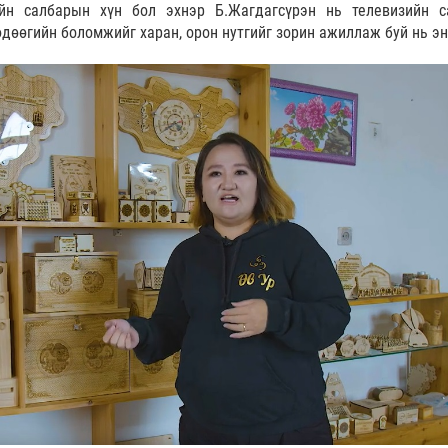
ийн салбарын хүн бол эхнэр Б.Жагдагсүрэн нь телевизийн с
дөөгийн боломжийг харан, орон нутгийг зорин ажиллаж буй нь эн