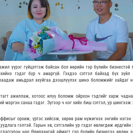
 ажил үүрэг гүйцэтгэж байсан бол өөрийн гэр бүлийн бизнестэй 
хийнэ гэдэг бүр ч амаргүй. Гэхдээ сэтгэл байхад бүх зүйл 
араадаж амьдрал ахуйгаа дээшлүүлэх шинэ боломжийг хайдаг н
тагт ажиллаж, хотоос илүү боломж ойрхон гэдгийг харж чадна
ий мэргэн санаа гэдэг. Зүгээр ч нэг хийх биш сэтгэл, ур шингээж
оффисыг
орхиж, үртэс хийсэж, хөрөө рам нүжигнэх энгийн нэгэн 
дуудлага гэлтэй. Гарын эв, сэтгэлийн ур гэдэг өвлөгдөж ирдгийн
агдагсүрэн нар Өвөрхангай аймагт гэр бүлийн бизнесээ өвлөн э