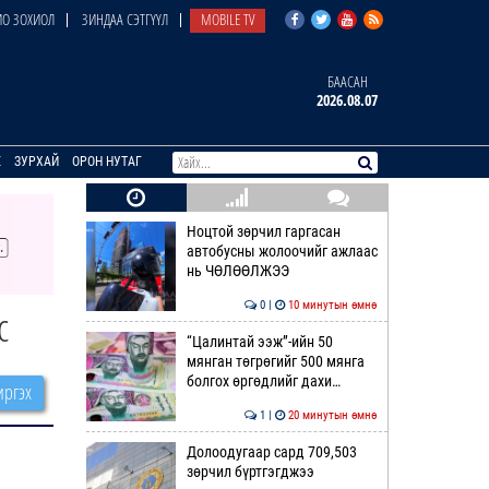
О ЗОХИОЛ
ЗИНДАА СЭТГҮҮЛ
MOBILE TV
БААСАН
2026.08.07
E
ЗУРХАЙ
ОРОН НУТАГ
Ноцтой зөрчил гаргасан
автобусны жолоочийг ажлаас
нь ЧӨЛӨӨЛЖЭЭ
0 |
10 минутын өмнө
с
“Цалинтай ээж”-ийн 50
мянган төгрөгийг 500 мянга
болгох өргөдлийг дахи…
ргэх
1 |
20 минутын өмнө
Долоодугаар сард 709,503
зөрчил бүртгэгджээ