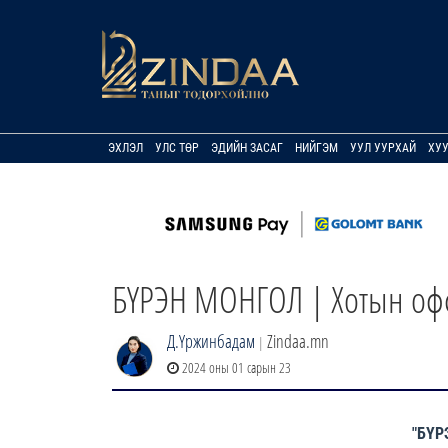
ЭХЛЭЛ
УЛС ТӨР
ЭДИЙН ЗАСАГ
НИЙГЭМ
УУЛ УУРХАЙ
ХУ
БҮРЭН МОНГОЛ | Хотын офф
Д.Үржинбадам
Zindaa.mn
|
2024 оны 01 сарын 23
"БҮР