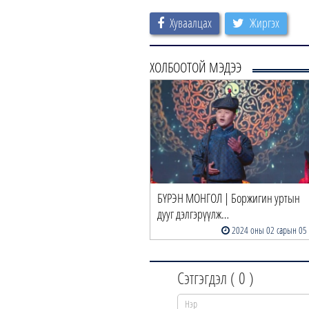
Хуваалцах
Жиргэх
ХОЛБООТОЙ МЭДЭЭ
РЭН МОНГОЛ | Боржигин уртын
БҮРЭН МОНГОЛ | Өглөө бүр үрсээ
уг дэлгэрүүлж…
бодож ажилдаа …
2024 оны 02 сарын 05
2024 оны 02 сарын 02
Сэтгэгдэл (
0
)