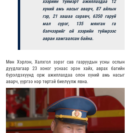
хээрийн түймэрт ажиллахдаа 12
хүний амь насыг аварч, 87 айлын
гэр, 21 хашаа саравч, 6350 гаруй
мал сүрэг, 135 мянган га
бэлчээрийг ой хээрийн түймрээс
авран хамгаалсан байна.
Мөн Хэрлэн,
Халхгол
зэрэг сав газруудын усны ослын
дуудлагаар 23 хоног уснаас эрэн хайх, аврах багийн
бүрэлдэхүүнд орж ажиллахдаа олон хүний амь насыг
аварч, үүргээ нэр төртэй биелүүлж явна.