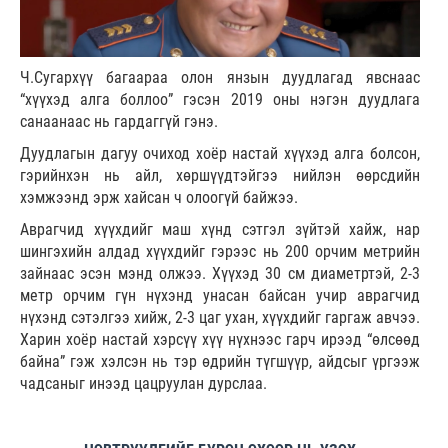
Ч.Сугархүү багаараа олон янзын дуудлагад явснаас
“хүүхэд алга боллоо” гэсэн 2019 оны нэгэн дуудлага
санаанаас нь гардаггүй гэнэ.
Дуудлагын дагуу очиход хоёр настай хүүхэд алга болсон,
гэрийнхэн нь айл, хөршүүдтэйгээ нийлэн өөрсдийн
хэмжээнд эрж хайсан ч олоогүй байжээ.
Аврагчид хүүхдийг маш хүнд сэтгэл зүйтэй хайж, нар
шингэхийн алдад хүүхдийг гэрээс нь 200 орчим метрийн
зайнаас эсэн мэнд олжээ. Хүүхэд 30 см диаметртэй, 2-3
метр орчим гүн нүхэнд унасан байсан учир аврагчид
нүхэнд сэтэлгээ хийж, 2-3 цаг ухан, хүүхдийг гаргаж авчээ.
Харин хоёр настай хэрсүү хүү нүхнээс гарч ирээд “өлсөөд
байна” гэж хэлсэн нь тэр өдрийн түгшүүр, айдсыг үргээж
чадсаныг инээд цацруулан дурслаа.