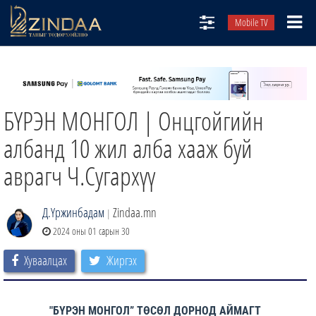
Mobile TV
НИЙТЛЭЛЧИД
ТВ8
БҮРЭН МОНГОЛ | Онцгойгийн
ӨГЛӨӨНИЙ СОНИН
АУДИО ЗОХИОЛ
албанд 10 жил алба хааж буй
ЗИНДАА СЭТГҮҮЛ
аврагч Ч.Сугархүү
Д.Үржинбадам
Zindaa.mn
|
2024 оны 01 сарын 30
Хуваалцах
Жиргэх
"БҮРЭН МОНГОЛ” ТӨСӨЛ ДОРНОД АЙМАГТ