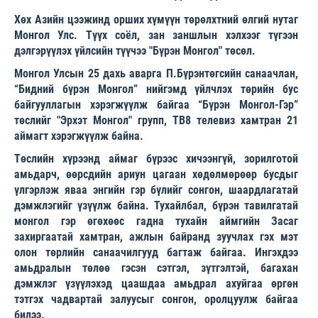
Хөх Азийн цээжинд орших хүмүүн төрөлхтний өлгий нутаг
Монгол Улс. Түүх соёл, зан заншлын хэлхээг түгээн
дэлгэрүүлэх үйлсийн түүчээ "Бүрэн Монгол" төсөл.
Монгол Улсын 25 дахь аварга П.Бүрэнтөгсийн санаачлан,
“Бидний бүрэн Монгол” нийгэмд үйлчлэх төрийн бус
байгууллагын хэрэгжүүлж байгаа “Бүрэн Монгол-Гэр”
төслийг "Эрхэт Монгол" групп, ТВ8 телевиз хамтран 21
аймагт хэрэгжүүлж байна.
Төслийн хүрээнд аймаг бүрээс хичээнгүй, зорилготой
амьдарч, өөрсдийн ариун цагаан хөдөлмөрөөр бусдыг
үлгэрлэж яваа энгийн гэр бүлийг сонгон, шаардлагатай
дэмжлэгийг үзүүлж байна. Тухайлбал, бүрэн тавилгатай
монгол гэр өгөхөөс гадна тухайн аймгийн Засаг
захиргаатай хамтран, ажлын байранд зуучлах гэх мэт
олон төрлийн санаачилгууд багтаж байгаа. Ингэхдээ
амьдралын төлөө гэсэн сэтгэл, зүтгэлтэй, багахан
дэмжлэг үзүүлэхэд цаашдаа амьдрал ахуйгаа өргөн
тэтгэх чадвартай залуусыг сонгон, оролцуулж байгаа
билээ.