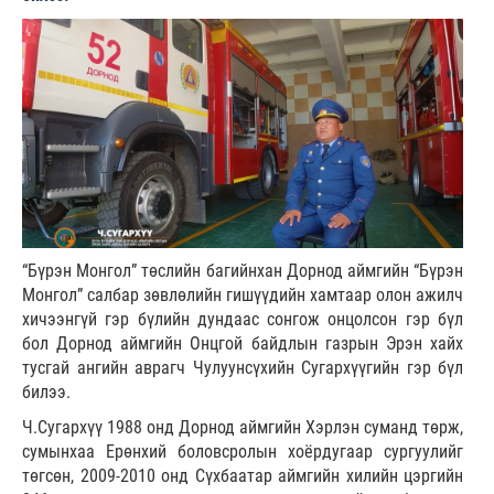
“Бүрэн Монгол” төслийн багийнхан Дорнод аймгийн “Бүрэн
Монгол” салбар зөвлөлийн гишүүдийн хамтаар олон ажилч
хичээнгүй гэр бүлийн дундаас сонгож онцолсон гэр бүл
бол Дорнод аймгийн Онцгой байдлын газрын Эрэн хайх
тусгай ангийн аврагч Чулуунсүхийн Сугархүүгийн гэр бүл
билээ.
Ч.Сугархүү 1988 онд Дорнод аймгийн Хэрлэн суманд төрж,
сумынхаа Ерөнхий боловсролын хоёрдугаар сургуулийг
төгсөн, 2009-2010 онд Сүхбаатар аймгийн хилийн цэргийн