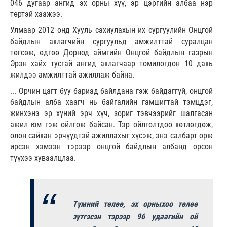
046
дугаар
ангид эх орны хүү, эр цэргийн албаа нэр
төртэй хаажээ.
Улмаар 2012 онд Хууль сахиулахын их сургуулийн Онцгой
байдлын ахлагчийн сургуульд амжилттай суралцан
төгсөж, өдгөө Дорнод аймгийн Онцгой байдлын газрын
Эрэн хайх тусгай ангид ахлагчаар томилогдон 10 дахь
жилдээ амжилттай ажиллаж байна.
... Орчин цагт буу бариад байлдана гэж байдаггүй, онцгой
байдлын алба хаагч нь байгалийн гамшигтай тэмцдэг,
жинхэнэ эр хүний эрч хүч, зориг тэвчээрийг шалгасан
ажил юм гэж ойлгож байсан. Тэр ойлголтдоо хөтлөгдөж,
олон сайхан эрчүүдтэй ажиллахыг хүсэж, энэ салбарт орж
ирсэн хэмээн тэрээр онцгой байдлын албанд орсон
түүхээ хуваалцлаа.
Түмний төлөө, эх орныхоо төлөө
зүтгэсэн тэрээр 96 удаагийн ой