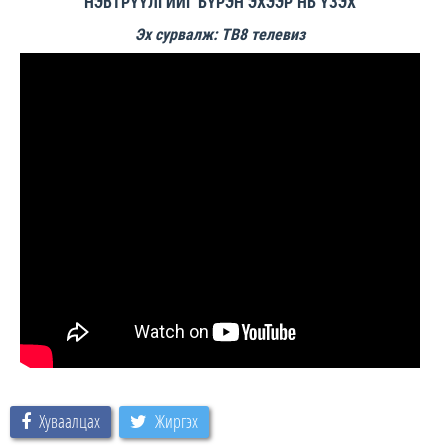
НЭВТРҮҮЛГИЙГ БҮРЭН ЭХЭЭР НЬ ҮЗЭХ
Эх сурвалж: ТВ8 телевиз
Хуваалцах
Жиргэх