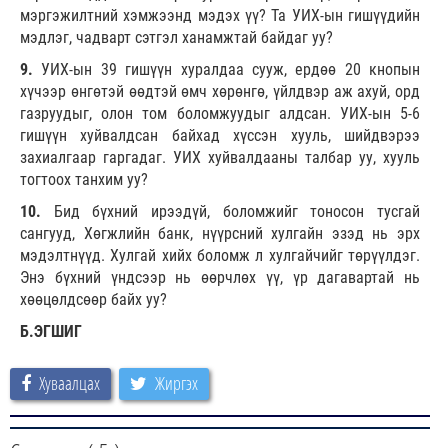
мэргэжилтний хэмжээнд мэдэх үү? Та УИХ-ын гишүүдийн
мэдлэг, чадварт сэтгэл ханамжтай байдаг уу?
9.
УИХ-ын 39 гишүүн хуралдаа сууж, ердөө 20 кнопын
хүчээр өнгөтэй өөдтэй өмч хөрөнгө, үйлдвэр аж ахуй, орд
газруудыг, олон том боломжуудыг алдсан. УИХ-ын 5-6
гишүүн хуйвалдсан байхад хүссэн хууль, шийдвэрээ
захиалгаар гаргадаг. УИХ хуйвалдааны талбар уу, хууль
тогтоох танхим уу?
10.
Бид бүхний ирээдүй, боломжийг тоносон тусгай
сангууд, Хөгжлийн банк, нүүрсний хулгайн эзэд нь эрх
мэдэлтнүүд. Хулгай хийх боломж л хулгайчийг төрүүлдэг.
Энэ бүхний үндсээр нь өөрчлөх үү, үр дагавартай нь
хөөцөлдсөөр байх уу?
Б.ЭГШИГ
Хуваалцах
Жиргэх