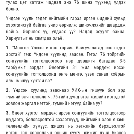
тулах цэг хатгаж чадвал энэ 76 шинэ түүхэнд үлдэх
болно.
Үндсэн хууль гэдэг нийгмийн гэрээ иргэн бидний хувьд
хэрэгжихгүй байгаа учир өөрчилж шинэчлэхийг шаардаж
байна. Өөрчлөх үү, үлдээх үү? Надад асуулт байна.
Хариултыг нь хамтдаа олъё.
1.
“Монгол Улсын иргэн төрийн байгууллагад сонгогдох
эрхтэй” гэж Үндсэн хуулинд заасан. Гэтэл 76 тойргийн
сонгуулийн тогтолцоогоор нэр дэвшигч багадаа 3-5
тэрбумыг зардаг. Өнөөгийн 31 жил мөрдөж ирсэн
сонгуулийн тогтолцоонд өнгө мөнгө, үзэл санаа хоёрын
аль нь илүү хүчтэй вэ?
2.
Үндсэн хуулинд зааснаар УИХ-ын гишүүн бол ард
түмний элч төлөөлөгч. 76-гийн дунд эгэл жирийн иргэдтэй
зовлон жаргал нэгтэй, түмний нэгүүд байна уу?
3.
Өнөөг хүртэл мөрдөж ирсэн сонгуулийн тогтолцоогоор
шударга, боловсролтой сэхээтнүүд, нийгмийн олон янзын
төлөөллийн хүмүүс, жишээ нь хөгжлийн бэрхшээлтэй
иргэн, гэр хорооллын оршин суугч, жижиг дунд бизнес