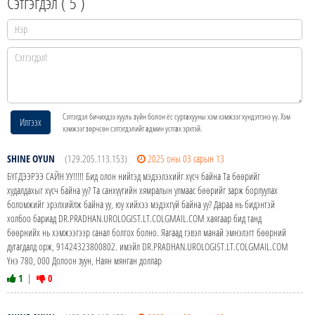
Сэтгэгдэл (
5
)
Сэтгэгдэл бичихдээ хууль зүйн болон ёс суртахууны хэм хэмжээг хүндэтгэнэ үү. Хэм
Илгээх
хэмжээг зөрчсөн сэтгэгдэлийг админ устгах эрхтэй.
SHINE OYUN
(129.205.113.153)
2025 оны 03 сарын 13
БҮГДЭЭРЭЭ САЙН УУ!!!!! Бид олон нийтэд мэдээлэхийг хүсч байна Та бөөрийг
худалдахыг хүсч байна уу? Та санхүүгийн хямралын улмаас бөөрийг зарж борлуулах
боломжийг эрэлхийлж байна уу, юу хийхээ мэдэхгүй байна уу? Дараа нь бидэнтэй
холбоо бариад DR.PRADHAN.UROLOGIST.LT.COLGMAIL.COM хаягаар бид танд
бөөрнийх нь хэмжээгээр санал болгох болно. Яагаад гэвэл манай эмнэлэгт бөөрний
дутагдалд орж, 91424323800802. имэйл DR.PRADHAN.UROLOGIST.LT.COLGMAIL.COM
Yнэ 780, 000 Долоон зуун, Наян мянган доллар
1
|
0