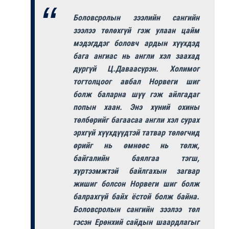
Боловсролын зээлийн сангийн
зээлээ төлөхгүй гэж улаан цайм
мэдэгддэг боловч ардын хүүхдэд
бага ангиас нь англи хэл заахад
дургүй Ц.Даваасүрэн. Холимог
тогтолцоог авбал Норвеги шиг
болж баларна шүү гэж айлгадаг
попын хаан. Энэ хүний охины
төлбөрийг багаасаа англи хэл сурах
эрхгүй хүүхдүүдтэй татвар төлөгчид
өрийг нь өмнөөс нь төлж,
байгалийн баялгаа тэгш,
хүртээмжтэй байлгахын загвар
жишиг болсон Норвеги шиг болж
балрахгүй байх ёстой болж байна.
Боловсролын сангийн зээлээ төл
гэсэн Ерөнхий сайдын шаардлагыг