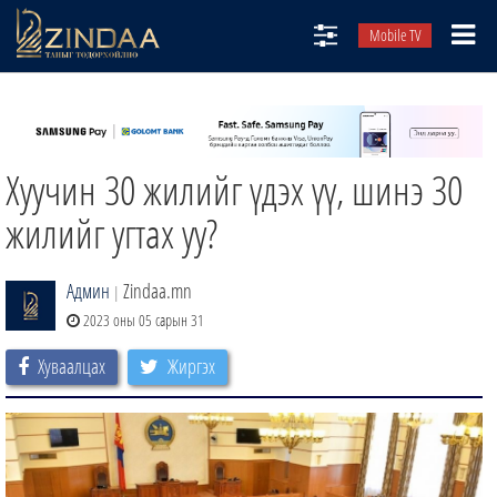
Mobile TV
НИЙТЛЭЛЧИД
ТВ8
Хуучин 30 жилийг үдэх үү, шинэ 30
ӨГЛӨӨНИЙ СОНИН
АУДИО ЗОХИОЛ
жилийг угтах уу?
ЗИНДАА СЭТГҮҮЛ
Админ
Zindaa.mn
|
2023 оны 05 сарын 31
Хуваалцах
Жиргэх