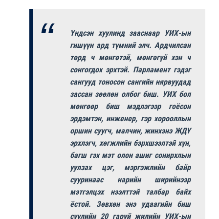
Үндсэн хуулинд зааснаар УИХ-ын
гишүүн ард түмний элч. Ардчилсан
төрд ч мөнгөтэй, мөнгөгүй хэн ч
сонгогдох эрхтэй. Парламент гэдэг
сангууд тоносон сангийн нярвуудад
зассан зөөлөн олбог биш. УИХ бол
мөнгөөр биш мэдлэгээр гоёсон
эрдэмтэн, инженер, гэр хорооллын
оршин суугч, малчин, жинхэнэ ЖДҮ
эрхлэгч, хөгжлийн бэрхшээлтэй хүн,
багш гэх мэт олон ашиг сонирхлын
уулзах цэг, мэргэжлийн байр
сууринаас нарийн ширийнээр
мэтгэлцэх нээлттэй талбар байх
ёстой. Зөвхөн энэ удаагийн биш
сүүлийн 20 гаруй жилийн УИХ-ын