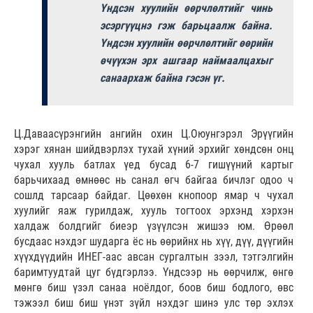
Үндсэн хуулийн өөрчлөлтийг чинь
эсэргүүцнэ гэж барьцаалж байна.
Үндсэн хуулийн өөрчлөлтийг өөрийн
өчүүхэн эрх ашгаар наймаалцахыг
санаархаж байна гэсэн үг.
Ц.Даваасүрэнгийн ангийн охин Ц.Оюунгэрэл Эрүүгийн
хэрэг хянан шийдвэрлэх тухай хүний эрхийг хөндсөн онц
чухал хууль батлах үед бусад 6-7 гишүүний картыг
барьчихаад өмнөөс нь санал өгч байгаа бичлэг одоо ч
сошлд тарсаар байдаг. Цөөхөн кнопоор ямар ч чухал
хуулийг яаж гурилдаж, хууль тогтоох эрхэнд хэрхэн
халдаж болдгийг биеэр үзүүлсэн жишээ юм. Өрөөл
бусдаас нэхдэг шударга ёс нь өөрийнх нь хүү, дүү, дүүгийн
хүүхдүүдийн ИНЕГ-аас авсан сургалтын зээл, тэтгэлгийн
баримтуудтай цуг бүдгэрлээ. Үндсээр нь өөрчилж, өнгө
мөнгө биш үзэл санаа ноёлдог, боов биш бодлого, өвс
тэжээл биш биш үнэт зүйл нэхдэг шинэ улс төр эхлэх