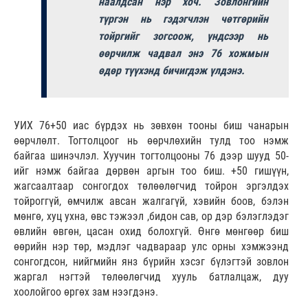
наалдсан нэр хоч. Зовлонгийн
түргэн нь гэдэгчлэн чөтгөрийн
тойргийг зогсоож, үндсээр нь
өөрчилж чадвал энэ 76 хожмын
өдөр түүхэнд бичигдэж үлдэнэ.
УИХ 76+50 иас бүрдэх нь зөвхөн тооны биш чанарын
өөрчлөлт. Тогтолцоог нь өөрчлөхийн тулд тоо нэмж
байгаа шинэчлэл. Хуучин тогтолцооны 76 дээр шууд 50-
ийг нэмж байгаа дөрвөн аргын тоо биш. +50 гишүүн,
жагсаалтаар сонгогдох төлөөлөгчид тойрон эргэлдэх
тойроггүй, өмчилж авсан жалгагүй, хэвийн боов, бэлэн
мөнгө, хуц ухна, өвс тэжээл ,бидон сав, ор дэр бэлэглэдэг
өвлийн өвгөн, цасан охид болохгүй. Өнгө мөнгөөр биш
өөрийн нэр төр, мэдлэг чадвараар улс орны хэмжээнд
сонгогдсон, нийгмийн янз бүрийн хэсэг бүлэгтэй зовлон
жаргал нэгтэй төлөөлөгчид хууль батлалцаж, дуу
хоолойгоо өргөх зам нээгдэнэ.