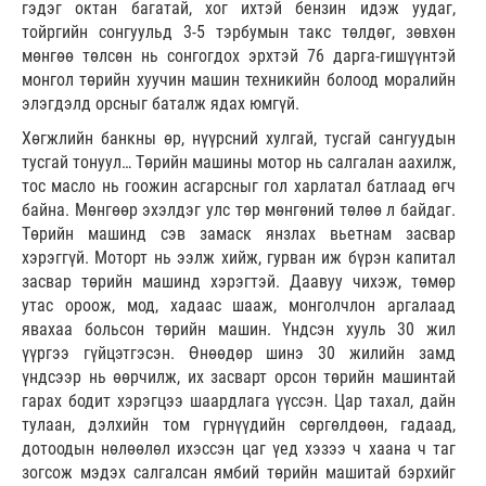
гэдэг октан багатай, хог ихтэй бензин идэж уудаг,
тойргийн сонгуульд 3-5 тэрбумын такс төлдөг, зөвхөн
мөнгөө төлсөн нь сонгогдох эрхтэй 76 дарга-гишүүнтэй
монгол төрийн хуучин машин техникийн болоод моралийн
элэгдэлд орсныг баталж ядах юмгүй.
Хөгжлийн банкны өр, нүүрсний хулгай, тусгай сангуудын
тусгай тонуул… Төрийн машины мотор нь салгалан аахилж,
тос масло нь гоожин асгарсныг гол харлатал батлаад өгч
байна. Мөнгөөр эхэлдэг улс төр мөнгөний төлөө л байдаг.
Төрийн машинд сэв замаск янзлах вьетнам засвар
хэрэггүй. Моторт нь ээлж хийж, гурван иж бүрэн капитал
засвар төрийн машинд хэрэгтэй. Даавуу чихэж, төмөр
утас ороож, мод, хадаас шааж, монголчлон аргалаад
явахаа больсон төрийн машин. Үндсэн хууль 30 жил
үүргээ гүйцэтгэсэн. Өнөөдөр шинэ 30 жилийн замд
үндсээр нь өөрчилж, их засварт орсон төрийн машинтай
гарах бодит хэрэгцээ шаардлага үүссэн. Цар тахал, дайн
тулаан, дэлхийн том гүрнүүдийн сөргөлдөөн, гадаад,
дотоодын нөлөөлөл ихэссэн цаг үед хэзээ ч хаана ч таг
зогсож мэдэх салгалсан ямбий төрийн машитай бэрхийг