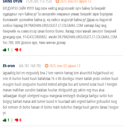
SHINE OYUN
(129.205.113.153)
2025 оны 03 сарын 13
БҮГДЭЭРЭЭ САЙН УУ!!!!! Бид олон нийтэд мэдээлэхийг хүсч байна Та бөөрийг
худалдахыг хүсч байна уу? Та санхүүгийн хямралын улмаас бөөрийг зарж борлуулах
боломжийг эрэлхийлж байна уу, юу хийхээ мэдэхгүй байна уу? Дараа нь бидэнтэй
холбоо бариад DR.PRADHAN.UROLOGIST.LT.COLGMAIL.COM хаягаар бид танд
бөөрнийх нь хэмжээгээр санал болгох болно. Яагаад гэвэл манай эмнэлэгт бөөрний
дутагдалд орж, 91424323800802. имэйл DR.PRADHAN.UROLOGIST.LT.COLGMAIL.COM
Yнэ 780, 000 Долоон зуун, Наян мянган доллар
1
|
0
Eh oron
(66.181.160.78)
2025 оны 03 сарын 13
Jagsaaltiig bol ers esrguutsdj bna 2 tom namiin hamag tom aluurchid hulgaichuud orj
irne ih hurliin huvid huuli batlahdaa 76 n 80 dooshgui irtseer batlah yostoi undsen huuli
eruugiin huuli songuuliin huulind tedend ashigtai bus ard tumend tustai huuli l heregtei
manan mafiihan uursdiin batalsan huuliar shiitguuleh gej zahiin neg muu alua
salbaaigaar shugel uleelgeed nuguu mangaraa temtsegch shudarga baihgui surbii hun
bolgojj baihad manai add tumen tuund ni huurtaad valis ergeed baihiin gishuudiin toog
bol nemsen ch bolno hassan ch bolno mash todorhoi changa huuli garsnii daraa l toogoo
yri
1
|
0