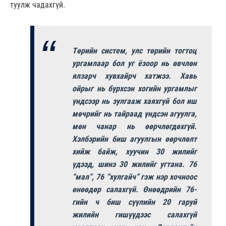
туулж чадахгүй.
Төрийн систем, улс төрийн тогтоц
ургамлаар бол уг ёзоор нь өвчлөн
ялзарч хувхайрч хатжээ. Хавь
ойрыг нь бүрхсэн хогийн ургамлыг
үндсээр нь зулгааж хаяхгүй бол иш
мөчрийг нь тайраад үндсэн агуулга,
мөн чанар нь өөрчлөгдөхгүй.
Хэлбэрийн биш агуулгын өөрчлөлт
хийж байж, хуучин 30 жилийг
үдээд, шинэ 30 жилийг угтана. 76
“мал”, 76 “хулгайч” гэж нэр хочноос
өнөөдөр салахгүй. Өнөөдрийн 76-
гийн ч биш сүүлийн 20 гаруй
жилийн гишүүдээс салахгүй