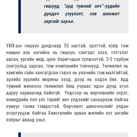
гишүүд, “ард түмний элч”-үүдийн
дундач үзүүлэлт, хэв шинжит
хөргийг харъя.
УИХ-ын гишүүн дундчаар 55 настай, эрэгтэй, хоёр том
намын аль нэгийнх нь гишүүн, сангаас зээл, тэтгэлэг
авсан, ургийн мод, цүнх баригчдын сүлжээтэй, 3-5 тэрбум
сонгуульд зарсан, том компанийн товчнууд. Төлөөлөл нь
хамгийн сайн хангагдсан гэвэл нь уяачийн том малгайтай,
эрлийз хурлийз морины эзэд, дээр нь хэдэн бөх. Ард
түмний жинхэнэ төлөөлөл биш учраас эдэн дунд эгэл
даруу харваачид байхгүй. Үндсээр нь өөрчлөхийн эсрэг,
өнөөдрийн поп улс төрийг авч үлдэхийг санаархаж байгаа
хүмүүс таних тэмдэгтэй. Өөрчлөлт шинэчлэлийг улдан
эсэргүүцэж байгаа Хөвсгөлийн арван жилийн нэг ангийн
хоёрыг аваад үзье.