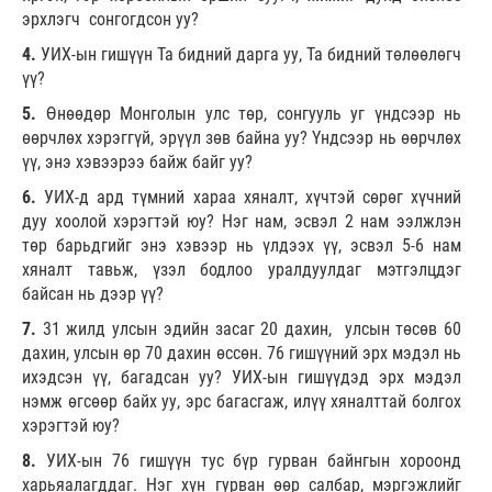
эрхлэгч сонгогдсон уу?
4.
УИХ-ын гишүүн Та бидний дарга уу, Та бидний төлөөлөгч
үү?
5.
Өнөөдөр Монголын улс төр, сонгууль уг үндсээр нь
өөрчлөх хэрэггүй, эрүүл зөв байна уу? Үндсээр нь өөрчлөх
үү, энэ хэвээрээ байж байг уу?
6.
УИХ-д ард түмний хараа хяналт, хүчтэй сөрөг хүчний
дуу хоолой хэрэгтэй юу? Нэг нам, эсвэл 2 нам ээлжлэн
төр барьдгийг энэ хэвээр нь үлдээх үү, эсвэл 5-6 нам
хяналт тавьж, үзэл бодлоо уралдуулдаг мэтгэлцдэг
байсан нь дээр үү?
7.
31 жилд улсын эдийн засаг 20 дахин, улсын төсөв 60
дахин, улсын өр 70 дахин өссөн. 76 гишүүний эрх мэдэл нь
ихэдсэн үү, багадсан уу? УИХ-ын гишүүдэд эрх мэдэл
нэмж өгсөөр байх уу, эрс багасгаж, илүү хяналттай болгох
хэрэгтэй юу?
8.
УИХ-ын 76 гишүүн тус бүр гурван байнгын хороонд
харьяалагддаг. Нэг хүн гурван өөр салбар, мэргэжлийг