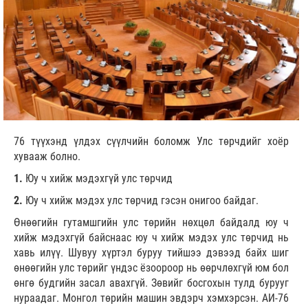
76 түүхэнд үлдэх сүүлчийн боломж Улс төрчдийг хоёр
хувааж болно.
1.
Юу ч хийж мэдэхгүй улс төрчид
2.
Юу ч хийж мэдэх улс төрчид гэсэн онигоо байдаг.
Өнөөгийн гутамшгийн улс төрийн нөхцөл байдалд юу ч
хийж мэдэхгүй байснаас юу ч хийж мэдэх улс төрчид нь
хавь илүү. Шувуу хүртэл буруу тийшээ дэвээд байх шиг
өнөөгийн улс төрийг үндэс ёзоороор нь өөрчлөхгүй юм бол
өнгө будгийн засал авахгүй. Зөвийг босгохын тулд бурууг
нураадаг. Монгол төрийн машин эвдэрч хэмхэрсэн. АИ-76