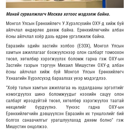
Манай сурвалжлагч Москва хотоос мэдээлж байна.
Монгол Улсын Ерөнхийлөгч У.Хүрэлсүхийн ОХУ-д хийж буй
айлчлал өндөрлөх дөхөж байна. Ерөнхийлөгчийн албан
ёсны айлчлал хоёр дахь өдрөө үргэлжилж байна.
Евразийн эдийн засгийн холбоо (ЕЭЗХ), Монгол Улсын
хамтын ажиллагааг бэхжүүлснээр олон салбарт томоохон
төсөл, хөтөлбөр хэрэгжүүлэх боломж гарна гэж ОХУ-ын
Засгийн газрын тэргүүн Михаил Мишустин ОХУ-д албан
ёсны айлчлал хийж буй Монгол Улсын Ерөнхийлөгч
Ухнаагийн Хүрэлсүхэд бараалхах үеэр мэдэгдлээ.
"Хоёр талын хамтын ажиллагаа нь худалдааны эргэлтийг
нэмэгдүүлэх шинэ боломжуудыг нээхийн сацуу олон
салбарт ирээдүйтэй төсөл, хөтөлбөр хэрэгжүүлэх таатай
нөхцөлийг бүрдүүлнэ. Үүнээс гадна ОХУ-ын
Ерөнхийлөгчийн дэвшүүлсэн Евразийн их түншлэлийг бий
болгох санаачилгыг урагшлуулахад дөхөм болно" гэж
Мишустин онцолжээ.