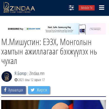
Mobile TV
НИЙТЛЭЛЧИД
ТВ8
М.Мишустин: ЕЭЗХ, Монголын
ӨГЛӨӨНИЙ СОНИН
АУДИО ЗОХИОЛ
хамтын ажиллагааг бэхжүүлэх нь
ЗИНДАА СЭТГҮҮЛ
чухал
Я.Болор
Zindaa.mn
|
2021 оны 12 сарын 17
Хуваалцах
Жиргэх