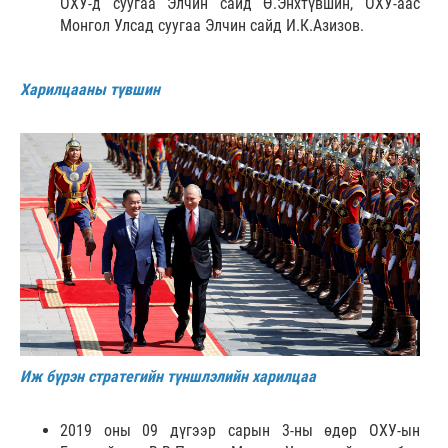
ОХУ-д суугаа Элчин сайд Ө.Энхтүвшин, ОХУ-аас
Монгол Улсад суугаа Элчин сайд И.К.Азизов.
Харилцааны түвшин
Иж бүрэн стратегийн түншлэлийн харилцаа
2019 оны 09 дүгээр сарын 3-ны өдөр ОХУ-ын