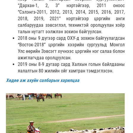
“Дархан-1, 2, 3” нэртэйгээр, 2011 оноос
“Сэлэнгэ-2011, 2012, 2013, 2014, 2015, 2016, 2017,
2018, 2019, 2021” нэртэйгээр цэргийн анги
салбаруудаа зэвсэглэл, техниктэй оролцуулан хоёр
талын нутагт ээлжлэн зохион байгуулсан.
2018 оны 9 дүгээр сард ОХУ-д зохион байгуулагдсан
“Восток-2018” цэргийн хээрийн сургуульд Монгол
Улс өөрийн Зэвсэгт хүчнээс цэргийн нэг салаа болон
ажиглагчдаа оролцуулсан.
2019 оны 8-9 дугаар сард Халхын голын байлдааны
яалалтын 80 жилийн ойг хамтран тэмдэглэсэн.
Хөдөө аж ахуйн салбарын харилцаа