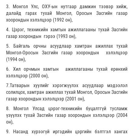
3. Монгол Улс, ОХУ-ын нутгаар дамжин тээвэр хийж,
далайд гарах тухай Монгол, Оросын Засгийн газар
хоорондын хэлэлцээр (1992 он),
4. Цэрэг, техникийн хамтын ажиллагааны тухай Засгийн
газар хоорондын гэрээ (1993 он),
5. Байгаль орчны асуудлаар хамтран ажиллах тухай
Монгол-Оросын Засгийн газар хоорондын хэлэлцээр
(1994 он),
6. Хил орчмын хамтын ажиллагааны тухай ерөнхий
хэлэлцээр (2000 он),
7.Татварын хуулийг хэрэгжүүлэх асуудлаар мэдээлэл
солилцох, хамтран ажиллах тухай Монгол, Оросын Засгийн
газар хоорондын хэлэлцээр (2001 он),
8. Монгол Улсад цэрэг-техникийн буцалтгүй тусламж
үзүүлэх тухай Засгийн газар хоорондын хэлэлцээр (2004
он),
9. Насанд хүрээгүй иргэдийн цэргийн бэлтгэл хангах