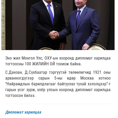
Энэ жил Монгол Улс, ОХУ-ын хооронд дипломат харилцаа
тогтоосны 100 ЖИЛИЙН ОЙ тохиож байна.
С.Данзан, Д.Сүхбаатар тэргүүтэй төлөөлөгчид 1921 оны
арваннэгдүгээр сарын 5-ны өдөр Москва хотноо
“Найрамдлын барилдлагааг байгуулах тухай хэлэлцээр”-т
гарын үсэг зурж, хоёр улсын хооронд дипломат харилцаа
тогтоосон билээ.
Дипломат харилцаа