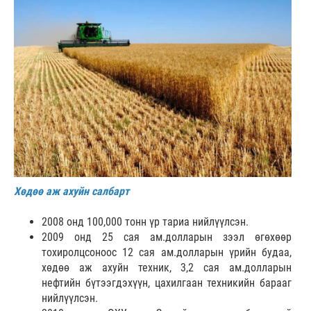
Хөдөө аж ахуйн салбарт
2008 онд 100,000 тонн үр тариа нийлүүлсэн.
2009 онд 25 сая ам.долларын зээл өгөхөөр
тохиролцсоноос 12 сая ам.долларын үрийн будаа,
хөдөө аж ахуйн техник, 3,2 сая ам.долларын
нефтийн бүтээгдэхүүн, цахилгаан техникийн барааг
нийлүүлсэн.