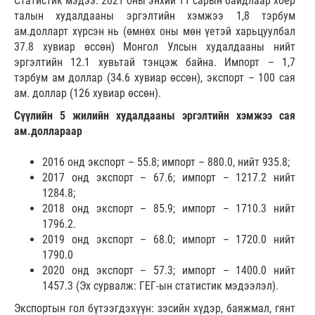
Статистик мэдээ: 2021 оны энхий 11 сарын байдлаар хоёр
талын худалдааны эргэлтийн хэмжээ 1,8 тэрбум
ам.долларт хүрсэн нь (өмнөх оны мөн үетэй харьцуулбал
37.8 хувиар өссөн) Монгол Улсын худалдааны нийт
эргэлтийн 12.1 хувьтай тэнцэж байна. Импорт – 1,7
тэрбум ам доллар (34.6 хувиар өссөн), экспорт – 100 сая
ам. доллар (126 хувиар өссөн).
Сүүлийн 5 жилийн худалдааны эргэлтийн хэмжээ сая
ам.доллараар
2016 онд экспорт – 55.8; импорт – 880.0, нийт 935.8;
2017 онд экспорт – 67.6; импорт – 1217.2 нийт
1284.8;
2018 онд экспорт – 85.9; импорт – 1710.3 нийт
1796.2.
2019 онд экспорт – 68.0; импорт – 1720.0 нийт
1790.0
2020 онд экспорт – 57.3; импорт – 1400.0 нийт
1457.3 (Эх сурвалж: ГЕГ-ын статистик мэдээлэл).
Экспортын гол бүтээгдэхүүн: зэсийн хүдэр, баяжмал, гянт