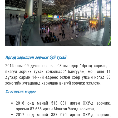
Иргэд харилцан зорчиж буй тухай
2014 оны 09 дүгээр сарын 03-ны өдөр “Иргэд харилцан
визгүй зорчих тухай хэлэлцээр” байгуулж, мөн оны 11
дүгээр сарын 14-ний өдрөөс эхлэн хоёр улсын иргэд 30
хоногийн хугацаанд харилцан визгүй зорчиж эхэлсэн.
Статистик мэдээ
2016 онд манай 513 031 иргэн ОХУ-д зорчиж,
оросын 87 655 иргэн Монгол Улсад зорчсон,
2017 онд манай 387 070 иргэн ОХУ-д зорчиж,