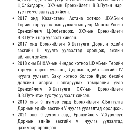
Ц.Элбэгдорж, ОХУ-ын Ерөнхийлөгч В.В.Путин нар
тус тус уулзалтууд хийсэн.
2017 онд Казахстаны Астана хотноо ШХАБ-ын
Төрийн тэргүүн нарын уулзалтын үеэр Монгол Улсын
Ерөнхийлөгч Ц.Элбэгдорж, ОХУ-ын Ерөнхийлөгч
В.В.Путин нар уулзалт хийсэн.
2017 онд Ерөнхийлөгч Х.Баттулга Дорнын эдийн
засгийн III чуулга уулзалтад оролцож, ажлын
айлчлал хийсэн.
2018 оны БНХАУ-ын Чиндао хотноо ШХАБ-ын Төрийн
тэргүүн нарын уулзалт, Дорнын эдийн засгийн IV
чуулга уулзалт, Баку хотноо болсон Жүдо бөхийн
дэлхийн аварга шалгаруулах тэмцээний үеэр
Ерөнхийлөгч Х.Баттулга ОХУ-ын Ерөнхийлөгч
В.В.Путинтэй тус тус уулзалт хийсэн.
2019 оны 9 дүгээр сард Ерөнхийлөгч Х.Баттулга
Дорнын эдийн засгийн V чуулга уулзалтад оролцсон.
2021 оны 9 дүгээр сард Ерөнхийлөгч У.Хүрэлсүх
Дорнын эдийн засгийн VI чуулга уулзалтад
цахимаар оролцсон.