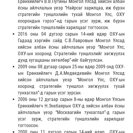
Ерөнхийлөгч В.В.Путины Монгол Улсад хийсэн албан
ёсны айлчлалын үеэр “Найрсаг харилцаа, иж бүрэн
стратегийн түншлэлийн тухай Монгол Улс, ОХУ
хоорондын гэрээ”-нд гарын үсэг зурж, иж бүрэн
стратегийн түншлэлийн харилцааг тогтоосон.
2016 оны 04 дүгээр сарын 14-ний өдөр ОХУ-ын
Гадаад хэргийн сайд С.В.Лавровын Монгол Улсад
хийсэн албан ёсны айлчлалын үеэр “Монгол Улс,
ОХУ-ын хооронд Стратегийн түншлэлийг хөгжүүлэх
дунд хугацааны хөтөлбөр”-ийг байгуулсан.
2009 оны 08 дугаар сарын 25-ны өдөр 2009 онд ОХУ-
ын Ерөнхийлөгч Д.А.Медведевийн Монгол Улсад
хийсэн айлчлалын үеэр “Монгол Улс, ОХУ-ын
хооронд стратегийн түншлэл хөгжүүлэх тухай
тунхаглал”-д гарын үсэг зурсан.
2006 оны 12 дугаар сарын 8-ны өдөр Монгол Улсын
Ерөнхийлөгч Н.Энхбаярын ОХУ-д хийсэн албан ёсны
айлчлалын үеэр “Москвагийн тунхаглал”-д гарын
үсэг зурж, стратегийн түншлэлийн харилцааг
тогтоосон.
2000 оны 11 дүгээр сарын 14-ний өдөр ОХУ-ын