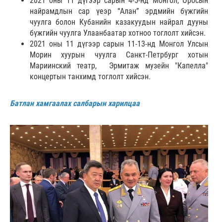
2021 оны 11 дүгээр сарын 4-5-нд Монгол, Оросын
найрамдлын сар үеэр “Алан” эрдмийн бүжгийн
чуулга болон Кубанийн казакуудын найрал дууны
бүжгийн чуулга Улаанбаатар хотноо тоглолт хийсэн.
2021 оны 11 дүгээр сарын 11-13-нд Монгол Улсын
Морин хуурын чуулга Санкт-Петрбург хотын
Мариинский театр, Эрмитаж музейн "Капелла"
концертын танхимд тоглолт хийсэн.
Батлан хамгаалах салбарын харилцаа