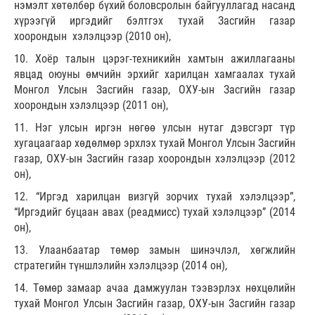
нэмэлт хөтөлбөр бүхий боловсролын байгууллагад насанд
хүрээгүй иргэдийг бэлтгэх тухай Засгийн газар
хоорондын хэлэлцээр (2010 он),
10. Хоёр талын цэрэг-техникийн хамтын ажиллагааны
явцад оюуны өмчийн эрхийг харилцан хамгаалах тухай
Монгол Улсын Засгийн газар, ОХУ-ын Засгийн газар
хоорондын хэлэлцээр (2011 он),
11. Нэг улсын иргэн нөгөө улсын нутаг дэвсгэрт түр
хугацаагаар хөдөлмөр эрхлэх тухай Монгол Улсын Засгийн
газар, ОХУ-ын Засгийн газар хоорондын хэлэлцээр (2012
он),
12. “Иргэд харилцан визгүй зорчих тухай хэлэлцээр”,
“Иргэдийг буцаан авах (реадмисс) тухай хэлэлцээр” (2014
он),
13. Улаанбаатар төмөр замын шинэчлэл, хөгжлийн
стратегийн түншлэлийн хэлэлцээр (2014 он),
14. Төмөр замаар ачаа дамжуулан тээвэрлэх нөхцөлийн
тухай Монгол Улсын Засгийн газар, ОХУ-ын Засгийн газар