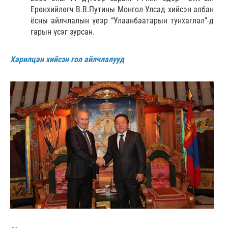
Ерөнхийлөгч В.В.Путины Монгол Улсад хийсэн албан
ёсны айлчлалын үеэр “Улаанбаатарын тунхаглал”-д
гарын үсэг зурсан.
Харилцан хийсэн гол айлчлалууд