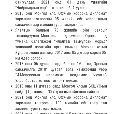
байгуулдаг. 2021 онд 61 дахь удаагийн
“Найрамдлын сар” –ыг зохион байгуулсан.
2016 онд Монгол Улс, ОХУ-ын хооронд дипломат
харилцаа тогтоосны 95 жилийн ойг хоёр талын
санаачилгаар жилийн турш тэмдэглэсэн.
Ялалтын баярын 70 жилийн ойн баярыг
тохиолдуулан Монголын ард түмнээс Оросын ард
түмэнд бэлэглэсэн “Ялалтад тэмүүлсэн морьд”
хөшөөний нээлтийн арга хэмжээ Москва хотын
Хүндэтгэлийн дэнжид 2017 оны 05 дугаар сарын 05-
ны өдөр болсон.
2018 оны 06 дугаар сард болсон “Монгол, Оросын
санаачилга 2018” цуврал арга хэмжээний үеэр
“И.Моисеевын нэрэмжит академик чуулга”-
Улаанбаатар хотноо тоглолт хийсэн.
2018 оны 11 дүгээр сард Монгол Улсын БСШУС-ын
сайд Ц.Цогзолмаа ОХУ-д ажлын айлчлал хийсэн.
2021 онд Монгол Улс, ОХУ-ын хооронд дипломат
харилцаа тогтоосны 100 жилийн ойг хоёр тал
жилийн турш тэмдэглэсэн.