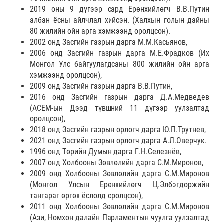
2019 оны 9 дүгээр сард Ерөнхийлөгч В.В.Путин
албан ёсны айлчлал хийсэн. (Халхын голын дайны
80 жилийн ойн арга хэмжээнд оролцсон).
2002 онд Засгийн газрын дарга М.М.Касьянов,
2006 онд Засгийн газрын дарга М.Е.Фрадков (Их
Монгол Улс байгуулагдсаны 800 жилийн ойн арга
хэмжээнд оролцсон),
2009 онд Засгийн газрын дарга В.В.Путин,
2016 онд Засгийн газрын дарга Д.А.Медведев
(АСЕМ-ын Дээд түвшний 11 дүгээр уулзалтад
оролцсон),
2018 онд Засгийн газрын орлогч дарга Ю.П.Трутнев,
2021 онд Засгийн газрын орлогч дарга А.Л.Оверчук.
1996 онд Төрийн Думын дарга Г.Н.Селезнёв,
2007 онд Холбооны Зөвлөлийн дарга С.М.Миронов,
2009 онд Холбооны Зөвлөлийн дарга С.М.Миронов
(Монгол Улсын Ерөнхийлөгч Ц.Элбэгдоржийн
тангараг өргөх ёслолд оролцсон),
2011 онд Холбооны Зөвлөлийн дарга С.М.Миронов
(Ази, Номхон далайн Парламентын чуулга уулзалтад