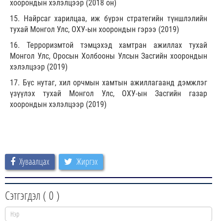
хоорондын хэлэлцээр (2018 он)
15. Найрсаг харилцаа, иж бүрэн стратегийн түншлэлийн
тухай Монгол Улс, ОХУ-ын хоорондын гэрээ (2019)
16. Терроризмтой тэмцэхэд хамтран ажиллах тухай
Монгол Улс, Оросын Холбооны Улсын Засгийн хоорондын
хэлэлцээр (2019)
17. Бүс нутаг, хил орчмын хамтын ажиллагаанд дэмжлэг
үзүүлэх тухай Монгол Улс, ОХУ-ын Засгийн газар
хоорондын хэлэлцээр (2019)
Хуваалцах
Жиргэх
Сэтгэгдэл (
0
)