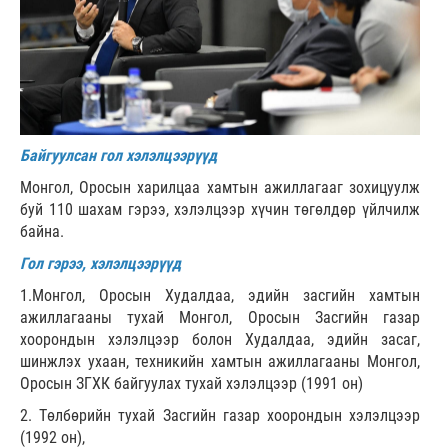
Байгуулсан гол хэлэлцээрүүд
Монгол, Оросын харилцаа хамтын ажиллагааг зохицуулж
буй 110 шахам гэрээ, хэлэлцээр хүчин төгөлдөр үйлчилж
байна.
Гол гэрээ, хэлэлцээрүүд
1.Монгол, Оросын Худалдаа, эдийн засгийн хамтын
ажиллагааны тухай Монгол, Оросын Засгийн газар
хоорондын хэлэлцээр болон Худалдаа, эдийн засаг,
шинжлэх ухаан, техникийн хамтын ажиллагааны Монгол,
Оросын ЗГХК байгуулах тухай хэлэлцээр (1991 он)
2. Төлбөрийн тухай Засгийн газар хоорондын хэлэлцээр
(1992 он),