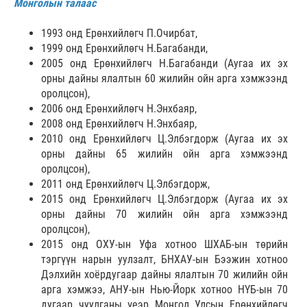
Монголын талаас
1993 онд Ерөнхийлөгч П.Очирбат,
1999 онд Ерөнхийлөгч Н.Багабанди,
2005 онд Ерөнхийлөгч Н.Багабанди (Аугаа их эх
орны дайны ялалтын 60 жилийн ойн арга хэмжээнд
оролцсон),
2006 онд Ерөнхийлөгч Н.Энхбаяр,
2008 онд Ерөнхийлөгч Н.Энхбаяр,
2010 онд Ерөнхийлөгч Ц.Элбэгдорж (Аугаа их эх
орны дайны 65 жилийн ойн арга хэмжээнд
оролцсон),
2011 онд Ерөнхийлөгч Ц.Элбэгдорж,
2015 онд Ерөнхийлөгч Ц.Элбэгдорж (Аугаа их эх
орны дайны 70 жилийн ойн арга хэмжээнд
оролцсон),
2015 онд ОХУ-ын Уфа хотноо ШХАБ-ын төрийн
тэргүүн нарын уулзалт, БНХАУ-ын Бээжин хотноо
Дэлхийн хоёрдугаар дайны ялалтын 70 жилийн ойн
арга хэмжээ, АНУ-ын Нью-Йорк хотноо НҮБ-ын 70
дугаар чуулганы үеэр Монгол Улсын Ерөнхийлөгч