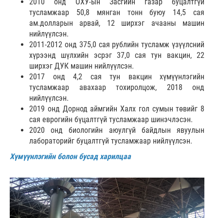
2010 онд ОХУ-ын Засгийн газар буцалтгүй
тусламжаар 50,8 мянган тонн буюу 14,5 сая
ам.долларын арвай, 12 ширхэг ачааны машин
нийлүүлсэн.
2011-2012 онд 375,0 сая рублийн тусламж үзүүлсний
хүрээнд шүлхийн эсрэг 37,0 сая тун вакцин, 22
ширхэг ДУК машин нийлүүлсэн.
2017 онд 4,2 сая тун вакцин хүмүүнлэгийн
тусламжаар авахаар тохиролцож, 2018 онд
нийлүүлсэн.
2019 онд Дорнод аймгийн Халх гол сумын төвийг 8
сая еврогийн бүцалтгүй тусламжаар шинэчлэсэн.
2020 онд биологийн аюулгүй байдлын явуулын
лабораторийг буцалтгүй тусламжаар нийлүүлсэн.
Хүмүүнлэгийн болон бусад харилцаа