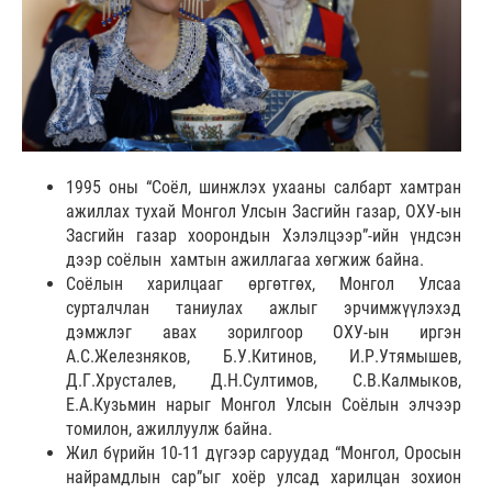
1995 оны “Соёл, шинжлэх ухааны салбарт хамтран
ажиллах тухай Монгол Улсын Засгийн газар, ОХУ-ын
Засгийн газар хоорондын Хэлэлцээр”-ийн үндсэн
дээр соёлын хамтын ажиллагаа хөгжиж байна.
Соёлын харилцааг өргөтгөх, Монгол Улсаа
сурталчлан таниулах ажлыг эрчимжүүлэхэд
дэмжлэг авах зорилгоор ОХУ-ын иргэн
А.С.Железняков, Б.У.Китинов, И.Р.Утямышев,
Д.Г.Хрусталев, Д.Н.Султимов, С.В.Калмыков,
Е.А.Кузьмин нарыг Монгол Улсын Соёлын элчээр
томилон, ажиллуулж байна.
Жил бүрийн 10-11 дүгээр саруудад “Монгол, Оросын
найрамдлын сар”ыг хоёр улсад харилцан зохион