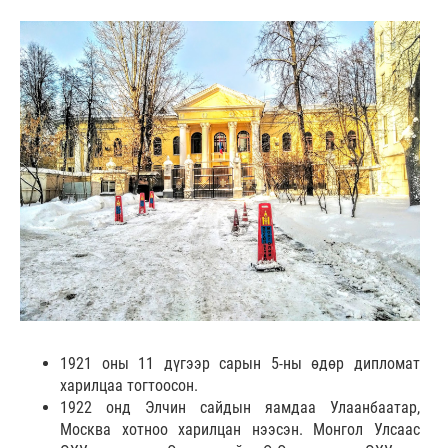
1921 оны 11 дүгээр сарын 5-ны өдөр дипломат
харилцаа тогтоосон.
1922 онд Элчин сайдын яамдаа Улаанбаатар,
Москва хотноо харилцан нээсэн. Монгол Улсаас