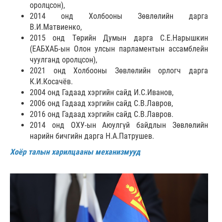
оролцсон),
2014 онд Холбооны Зөвлөлийн дарга
В.И.Матвиенко,
2015 онд Төрийн Думын дарга С.Е.Нарышкин
(ЕАБХАБ-ын Олон улсын парламентын ассамблейн
чуулганд оролцсон),
2021 онд Холбооны Зөвлөлийн орлогч дарга
К.И.Косачёв.
2004 онд Гадаад хэргийн сайд И.С.Иванов,
2006 онд Гадаад хэргийн сайд С.В.Лавров,
2016 онд Гадаад хэргийн сайд С.В.Лавров.
2014 онд ОХУ-ын Аюулгүй байдлын Зөвлөлийн
нарийн бичгийн дарга Н.А.Патрушев.
Хоёр талын харилцааны механизмууд