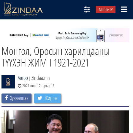
Mobile TV
НИЙТЛЭЛЧИД
ТВ8
Монгол, Оросын харилцааны
ӨГЛӨӨНИЙ СОНИН
АУДИО ЗОХИОЛ
ТҮҮХЭН ЖИМ I 1921-2021
ЗИНДАА СЭТГҮҮЛ
Автор
Zindaa.mn
|
2021 оны 12 сарын 16
Хуваалцах
Жиргэх