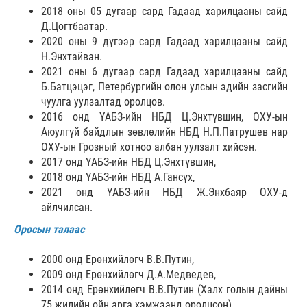
2018 оны 05 дугаар сард Гадаад харилцааны сайд
Д.Цогтбаатар.
2020 оны 9 дүгээр сард Гадаад харилцааны сайд
Н.Энхтайван.
2021 оны 6 дугаар сард Гадаад харилцааны сайд
Б.Батцэцэг, Петербургийн олон улсын эдийн засгийн
чуулга уулзалтад оролцов.
2016 онд ҮАБЗ-ийн НБД Ц.Энхтүвшин, ОХУ-ын
Аюулгүй байдлын зөвлөлийн НБД Н.П.Патрушев нар
ОХУ-ын Грозный хотноо албан уулзалт хийсэн.
2017 онд ҮАБЗ-ийн НБД Ц.Энхтүвшин,
2018 онд ҮАБЗ-ийн НБД А.Гансүх,
2021 онд ҮАБЗ-ийн НБД Ж.Энхбаяр ОХУ-д
айлчилсан.
Оросын талаас
2000 онд Ерөнхийлөгч В.В.Путин,
2009 онд Ерөнхийлөгч Д.А.Медведев,
2014 онд Ерөнхийлөгч В.В.Путин (Халх голын дайны
75 жилийн ойн арга хэмжээнд оролцсон).