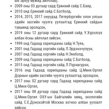
ын Эрхүү мужид айлчлав),
2009 оны 03 дугаар сард Ерөнхий сайд С.Баяр,
2010 онд Ерөнхий сайд С.Батболд,
2014, 2015, 2017 онуудад Петербургийн олон улсын
эдийн засгийн чуулга уулзалтад Ерөнхий сайдын
түвшинд оролцсон,
2019 оны 12 дугаар сард Ерөнхий сайд У.Хүрэлсүх
албан ёсны айлчлал хийсэн.
1999 онд Гадаад харилцааны сайд Н.Туяа,
2001 онд Гадаад хэргийн сайд Л.Эрдэнэчулуун,
2007 онд Гадаад хэргийн сайд Н.Энхболд,
2009 онд Гадаад харилцааны сайд С.Батболд,
2015 онд Гадаад хэргийн сайд Л.Пүрэвсүрэн,
2016 онд Гадаад харилцааны сайд Ц.Мөнх-Оргил
Дорнын эдийн засгийн чуулга уулзалтад оролцсон,
2017 оны 02 дугаар сард Гадаад харилцааны сайд
Ц.Мөнх-Оргил,
2017 оны 08 дугаар сард Гадаад харилцааны сайд
Ц.Мөнх-Оргил ОХУ-ын Байгалийн нөөц, экологийн
сайд С.Е.Донскойтой Москва хотноо албан уулзалт
хийсэн,