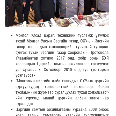
Монгол Улсад цэрэг, техникийн тусламж үзүүлэх
тухай Монгол Улсын Засгийн газар, ОХУ-ын Засгийн
газар хоорондын хэлэлцээрийн хүчинтэй хугацааг
сунгах тухай Засгийн газар хоорондын Протоколд
Улаанбаатар хотноо 2017 онд, хоёр орны БХЯ
хоорондын Цэргийн хамтын ажиллагааг хөгжүүлэх
урт хугацааны Хөтөлбөрт 2018 онд тус тус гарын
үсэг зурсан.
“Монголын цэргийн алба хаагчдыг ОХУ-ын цэргийн
сургуулиудад хөнгөлөлттэй нөхцөлөөр болон
тусламжийн журмаар суралцуулах тухай хэлэлцээр”-
ийн хүрээнд манай цэргийн албан хаагч нар
суралцдаг.
Цэргийн хамтын ажиллагааны хүрээнд 2008 оноос
хоёр талын хамтарсан хээрийн сургуулилтыгг