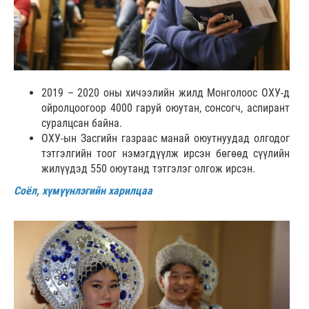
2019 – 2020 оны хичээлийн жилд Монголоос ОХУ-д
ойролцоогоор 4000 гаруй оюутан, сонсогч, аспирант
суралцсан байна.
ОХУ-ын Засгийн газраас манай оюутнуудад олгодог
тэтгэлгийн тоог нэмэгдүүлж ирсэн бөгөөд сүүлийн
жилүүдэд 550 оюутанд тэтгэлэг олгож ирсэн.
Соёл, хүмүүнлэгийн харилцаа