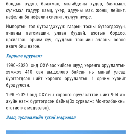
болдын хүдэр, баяжмал, молибдены хүдэр, баяжмал,
сүлжмэл гадуур цамц, үхэр, адууны мах, жонш, лейцит,
нефелин ба нефелин сиенит, чулуун нүүрс.
Импортын гол бүтээгдэхүүн: газрын тосны бүтээгдэхүүн,
ачааны автомашин, улаан буудай, азотын бордоо,
цахилгаан эрчим хүч, суудлын тээшийн ачааны өөрөө
явагч биш вагон.
Хөрөнгө оруулалт
1990–2020 онд ОХУ-аас хийсэн шууд хөрөнгө оруулалтын
хэмжээ 410 сая ам.доллар байсан нь манай улсад
бүртгэгдсэн нийт хөрөнгө оруулалтын 1 орчим хувийг
бүрдүүлсэн.
1990–2020 онд ОХУ-ын хөрөнгө оруулалттай нийт 904 аж
ахуйн нэгж бүртгэгдсэн байна(Эх сурвалж: Монголбанкны
статистик мэдээлэл).
Зээл, тусламжийн тухай мэдээлэл