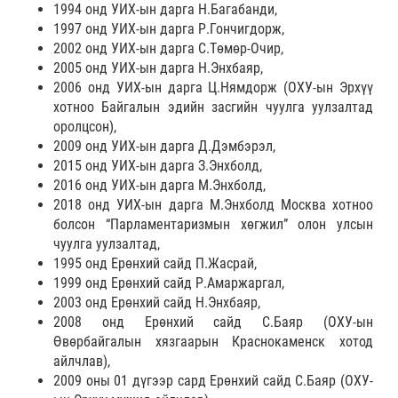
1994 онд УИХ-ын дарга Н.Багабанди,
1997 онд УИХ-ын дарга Р.Гончигдорж,
2002 онд УИХ-ын дарга С.Төмөр-Очир,
2005 онд УИХ-ын дарга Н.Энхбаяр,
2006 онд УИХ-ын дарга Ц.Нямдорж (ОХУ-ын Эрхүү
хотноо Байгалын эдийн засгийн чуулга уулзалтад
оролцсон),
2009 онд УИХ-ын дарга Д.Дэмбэрэл,
2015 онд УИХ-ын дарга З.Энхболд,
2016 онд УИХ-ын дарга М.Энхболд,
2018 онд УИХ-ын дарга М.Энхболд Москва хотноо
болсон “Парламентаризмын хөгжил” олон улсын
чуулга уулзалтад,
1995 онд Ерөнхий сайд П.Жасрай,
1999 онд Ерөнхий сайд Р.Амаржаргал,
2003 онд Ерөнхий сайд Н.Энхбаяр,
2008 онд Ерөнхий сайд С.Баяр (ОХУ-ын
Өвөрбайгалын хязгаарын Краснокаменск хотод
айлчлав),
2009 оны 01 дүгээр сард Ерөнхий сайд С.Баяр (ОХУ-