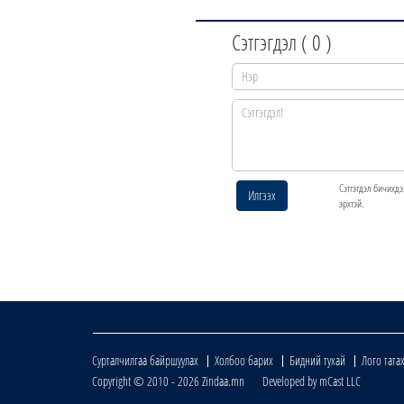
Сэтгэгдэл (
0
)
Сэтгэгдэл бичихдэ
Илгээх
эрхтэй.
Сурталчилгаа байршуулах
Холбоо барих
Бидний тухай
Лого тата
Copyright © 2010 - 2026 Zindaa.mn Developed by mCast LLC