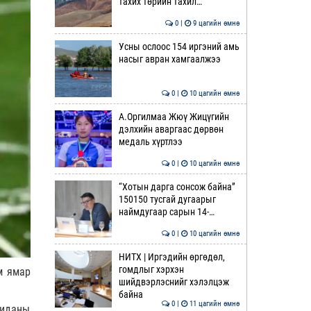
тахих төрийн тахил…
0 |
9 цагийн өмнө
Усны ослоос 154 иргэний амь
насыг авран хамгаалжээ
0 |
10 цагийн өмнө
А.Оргилмаа Жюү Жицүгийн
дэлхийн аваргаас дөрвөн
медаль хүртлээ
0 |
10 цагийн өмнө
“Хотын дарга сонсож байна”
150150 тусгай дугаарыг
наймдугаар сарын 14-…
0 |
10 цагийн өмнө
НИТХ | Иргэдийн өргөдөл,
гомдлыг хэрхэн
м ямар
шийдвэрлэснийг хэлэлцэж
байна
0 |
11 цагийн өмнө
Зиданы