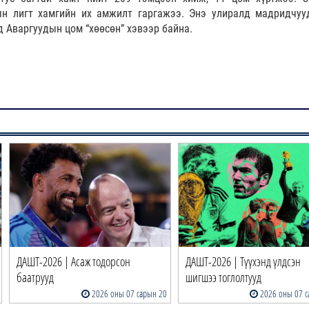
ын лигт хамгийн их амжилт гаргажээ. Энэ улиралд мадридчуу
д Аваргуудын цом “хөөсөн” хэвээр байна.
ДАШТ-2026 | Асаж тодорсон
ДАШТ-2026 | Түүхэнд үлдсэн
баатрууд
шигшээ тоглолтууд
2026 оны 07 сарын 20
2026 оны 07 с