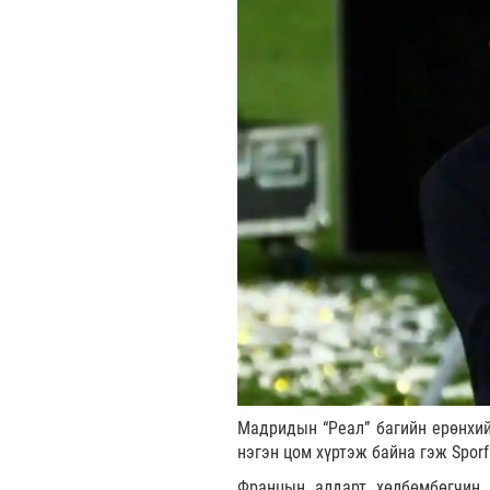
Мадридын “Реал” багийн ерөнхий
нэгэн цом хүртэж байна гэж Spor
Францын алдарт хөлбөмбөгчин 