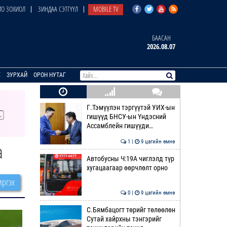
О ЗОХИОЛ
ЗИНДАА СЭТГҮҮЛ
MOBILE TV
БААСАН
2026.08.07
E
ЗУРХАЙ
ОРОН НУТАГ
Г.Тэмүүлэн тэргүүтэй УИХ-ын
гишүүд БНСУ-ын Үндэсний
Ассамблейн гишүүди…
1 |
9 цагийн өмнө
а
Автобусны Ч:19А чиглэлд түр
хугацаагаар өөрчлөлт орно
ргэх
0 |
9 цагийн өмнө
С.Бямбацогт төрийг төлөөлөн
Сутай хайрхны тэнгэрийг