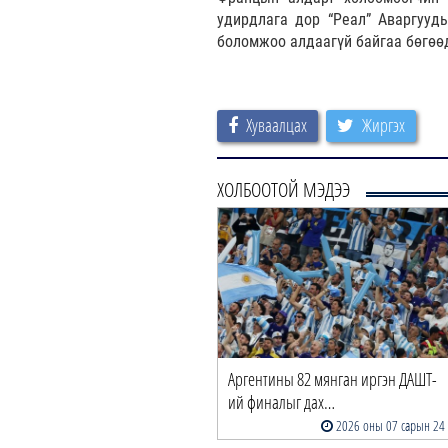
удирдлага дор “Реал” Аваргууд
боломжоо алдаагүй байгаа бөгөө
Хуваалцах
Жиргэх
ХОЛБООТОЙ МЭДЭЭ
Аргентины 82 мянган иргэн ДАШТ-
ий финалыг дах…
2026 оны 07 сарын 24