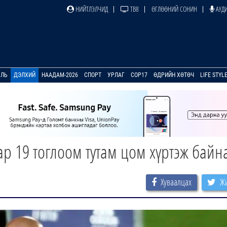
НИЙТЛЭЛЧИД
ТВ8
ӨГЛӨӨНИЙ СОНИН
АУДИ
УЛЬ
ДЭЛХИЙ
НААДАМ-2026
СПОРТ
УРЛАГ
COP17
ӨДРИЙН ХӨТӨЧ
LIFE STYL
ар 19 тоглоом тутам цом хүртэж байн
Хуваалцах
Жи