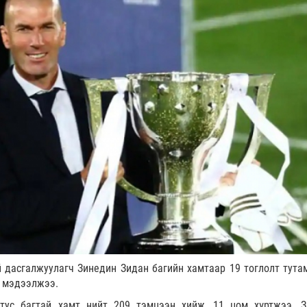
 дасгалжуулагч Зинедин Зидан багийн хамтаар 19 тоглолт тута
f мэдээлжээ.
тус багтай хамт нийт 209 тэмцээн хийж, 11 цом хүртжээ. 