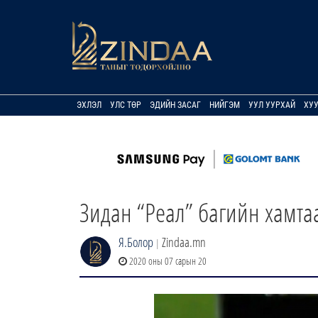
ЭХЛЭЛ
УЛС ТӨР
ЭДИЙН ЗАСАГ
НИЙГЭМ
УУЛ УУРХАЙ
ХУ
Зидан “Реал” багийн хамта
Я.Болор
Zindaa.mn
|
2020 оны 07 сарын 20