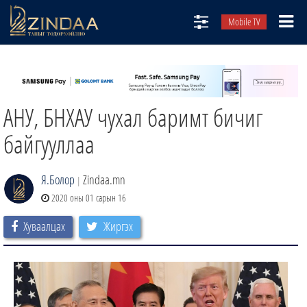
Mobile TV
НИЙТЛЭЛЧИД
ТВ8
АНУ, БНХАУ чухал баримт бичиг
ӨГЛӨӨНИЙ СОНИН
АУДИО ЗОХИОЛ
байгууллаа
ЗИНДАА СЭТГҮҮЛ
Я.Болор
Zindaa.mn
|
2020 оны 01 сарын 16
Хуваалцах
Жиргэх