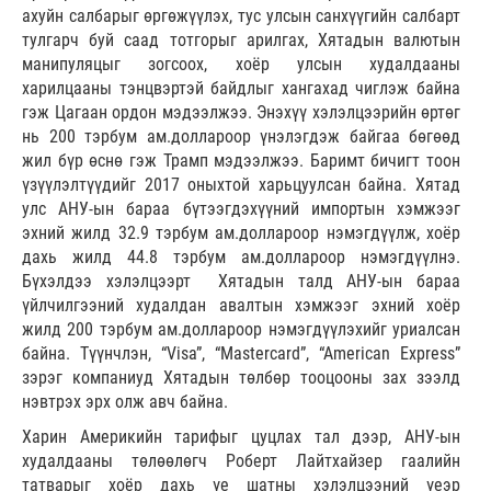
ахуйн салбарыг өргөжүүлэх, тус улсын санхүүгийн салбарт
тулгарч буй саад тотгорыг арилгах, Хятадын валютын
манипуляцыг зогсоох, хоёр улсын худалдааны
харилцааны тэнцвэртэй байдлыг хангахад чиглэж байна
гэж Цагаан ордон мэдээлжээ. Энэхүү хэлэлцээрийн өртөг
нь 200 тэрбум ам.доллароор үнэлэгдэж байгаа бөгөөд
жил бүр өснө гэж Трамп мэдээлжээ. Баримт бичигт тоон
үзүүлэлтүүдийг 2017 оныхтой харьцуулсан байна. Хятад
улс АНУ-ын бараа бүтээгдэхүүний импортын хэмжээг
эхний жилд 32.9 тэрбум ам.доллароор нэмэгдүүлж, хоёр
дахь жилд 44.8 тэрбум ам.доллароор нэмэгдүүлнэ.
Бүхэлдээ хэлэлцээрт Хятадын талд АНУ-ын бараа
үйлчилгээний худалдан авалтын хэмжээг эхний хоёр
жилд 200 тэрбум ам.доллароор нэмэгдүүлэхийг уриалсан
байна. Түүнчлэн, “Visa”, “Mastercard”, “American Express”
зэрэг компаниуд Хятадын төлбөр тооцооны зах зээлд
нэвтрэх эрх олж авч байна.
Харин Америкийн тарифыг цуцлах тал дээр, АНУ-ын
худалдааны төлөөлөгч Роберт Лайтхайзер гаалийн
татварыг хоёр дахь үе шатны хэлэлцээний үеэр