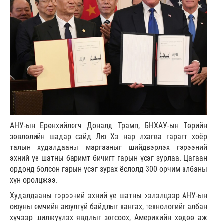
АНУ-ын Ерөнхийлөгч Доналд Трамп, БНХАУ-ын Төрийн
зөвлөлийн шадар сайд Лю Хэ нар лхагва гарагт хоёр
талын худалдааны маргааныг шийдвэрлэх гэрээний
эхний үе шатны баримт бичигт гарын үсэг зурлаа. Цагаан
ордонд болсон гарын үсэг зурах ёслолд 300 орчим албаны
хүн оролцжээ.
Худалдааны гэрээний эхний үе шатны хэлэлцээр АНУ-ын
оюуны өмчийн аюулгүй байдлыг хангах, технологийг албан
хүчээр шилжүүлэх явдлыг зогсоох, Америкийн хөдөө аж