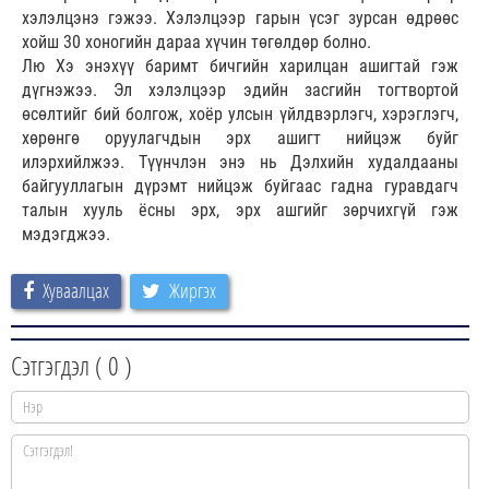
хэлэлцэнэ гэжээ. Хэлэлцээр гарын үсэг зурсан өдрөөс
хойш 30 хоногийн дараа хүчин төгөлдөр болно.
Лю Хэ энэхүү баримт бичгийн харилцан ашигтай гэж
дүгнэжээ. Эл хэлэлцээр эдийн засгийн тогтвортой
өсөлтийг бий болгож, хоёр улсын үйлдвэрлэгч, хэрэглэгч,
хөрөнгө оруулагчдын эрх ашигт нийцэж буйг
илэрхийлжээ. Түүнчлэн энэ нь Дэлхийн худалдааны
байгууллагын дүрэмт нийцэж буйгаас гадна гуравдагч
талын хууль ёсны эрх, эрх ашгийг зөрчихгүй гэж
мэдэгджээ.
Хуваалцах
Жиргэх
Сэтгэгдэл (
0
)